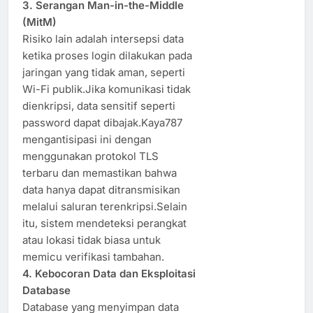
3. Serangan Man-in-the-Middle
(MitM)
Risiko lain adalah intersepsi data
ketika proses login dilakukan pada
jaringan yang tidak aman, seperti
Wi-Fi publik.Jika komunikasi tidak
dienkripsi, data sensitif seperti
password dapat dibajak.Kaya787
mengantisipasi ini dengan
menggunakan protokol TLS
terbaru dan memastikan bahwa
data hanya dapat ditransmisikan
melalui saluran terenkripsi.Selain
itu, sistem mendeteksi perangkat
atau lokasi tidak biasa untuk
memicu verifikasi tambahan.
4. Kebocoran Data dan Eksploitasi
Database
Database yang menyimpan data