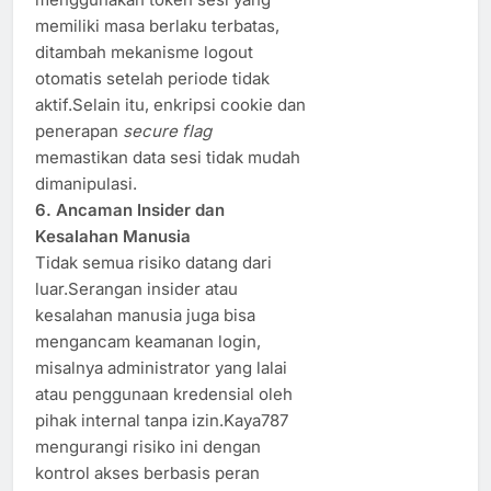
memiliki masa berlaku terbatas,
ditambah mekanisme logout
otomatis setelah periode tidak
aktif.Selain itu, enkripsi cookie dan
penerapan
secure flag
memastikan data sesi tidak mudah
dimanipulasi.
6. Ancaman Insider dan
Kesalahan Manusia
Tidak semua risiko datang dari
luar.Serangan insider atau
kesalahan manusia juga bisa
mengancam keamanan login,
misalnya administrator yang lalai
atau penggunaan kredensial oleh
pihak internal tanpa izin.Kaya787
mengurangi risiko ini dengan
kontrol akses berbasis peran