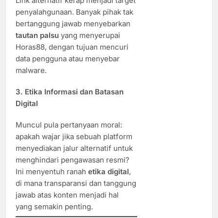
Link alternatif kerap menjadi target
penyalahgunaan. Banyak pihak tak
bertanggung jawab menyebarkan
tautan palsu
yang menyerupai
Horas88, dengan tujuan mencuri
data pengguna atau menyebar
malware.
3.
Etika Informasi dan Batasan
Digital
Muncul pula pertanyaan moral:
apakah wajar jika sebuah platform
menyediakan jalur alternatif untuk
menghindari pengawasan resmi?
Ini menyentuh ranah
etika digital
,
di mana transparansi dan tanggung
jawab atas konten menjadi hal
yang semakin penting.