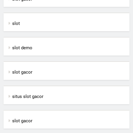
slot
slot demo
slot gacor
situs slot gacor
slot gacor