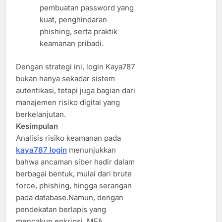
pembuatan password yang
kuat, penghindaran
phishing, serta praktik
keamanan pribadi.
Dengan strategi ini, login Kaya787
bukan hanya sekadar sistem
autentikasi, tetapi juga bagian dari
manajemen risiko digital yang
berkelanjutan.
Kesimpulan
Analisis risiko keamanan pada
kaya787 login
menunjukkan
bahwa ancaman siber hadir dalam
berbagai bentuk, mulai dari brute
force, phishing, hingga serangan
pada database.Namun, dengan
pendekatan berlapis yang
mencakup enkripsi, MFA,