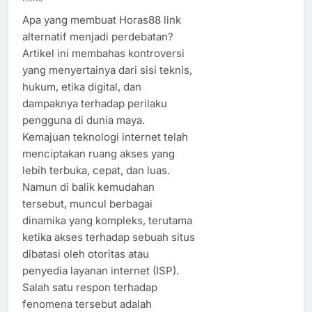
Apa yang membuat Horas88 link
alternatif menjadi perdebatan?
Artikel ini membahas kontroversi
yang menyertainya dari sisi teknis,
hukum, etika digital, dan
dampaknya terhadap perilaku
pengguna di dunia maya.
Kemajuan teknologi internet telah
menciptakan ruang akses yang
lebih terbuka, cepat, dan luas.
Namun di balik kemudahan
tersebut, muncul berbagai
dinamika yang kompleks, terutama
ketika akses terhadap sebuah situs
dibatasi oleh otoritas atau
penyedia layanan internet (ISP).
Salah satu respon terhadap
fenomena tersebut adalah