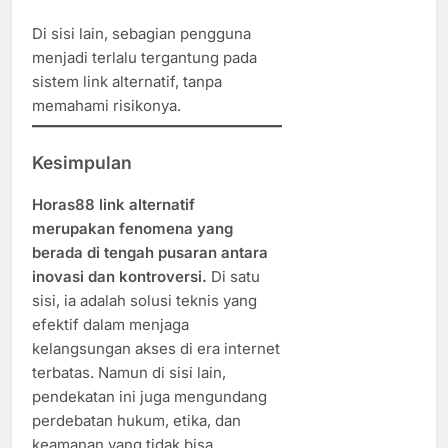
Di sisi lain, sebagian pengguna
menjadi terlalu tergantung pada
sistem link alternatif, tanpa
memahami risikonya.
Kesimpulan
Horas88 link alternatif
merupakan fenomena yang
berada di tengah pusaran antara
inovasi dan kontroversi.
Di satu
sisi, ia adalah solusi teknis yang
efektif dalam menjaga
kelangsungan akses di era internet
terbatas. Namun di sisi lain,
pendekatan ini juga mengundang
perdebatan hukum, etika, dan
keamanan yang tidak bisa