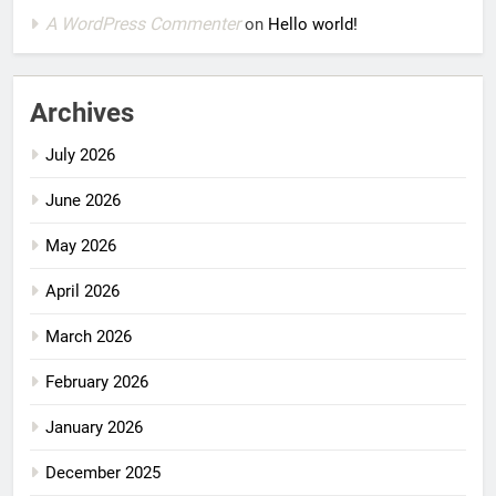
A WordPress Commenter
on
Hello world!
Archives
July 2026
June 2026
May 2026
April 2026
March 2026
February 2026
January 2026
December 2025