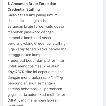
1. Ancaman Brute Force dan
Credential Stuffing
Salah satu risiko paling umum
dalam sistem login adalah
serangan brute force, yaitu upaya
menebak password dengan
mencoba kombinasi secara
berulang-ulang.Credential stuffing
juga kerap terjadi ketika penyerang
menggunakan kumpulan
kredensial bocor dari platform lain
untuk mencoba masuk ke akun
Kaya787.Risiko ini dapat dimitigasi
dengan menerapkan
rate limiting
,
penguncian akun sementara
setelah beberapa kali percobaan
gagal, serta autentikasi multifaktor
(MFA) yang menambah lapisan
verifikasi.