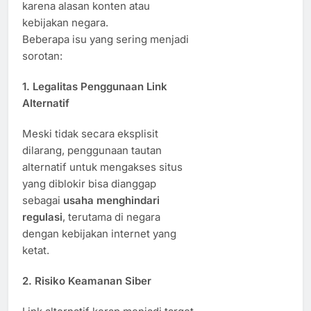
karena alasan konten atau
kebijakan negara.
Beberapa isu yang sering menjadi
sorotan:
1.
Legalitas Penggunaan Link
Alternatif
Meski tidak secara eksplisit
dilarang, penggunaan tautan
alternatif untuk mengakses situs
yang diblokir bisa dianggap
sebagai
usaha menghindari
regulasi
, terutama di negara
dengan kebijakan internet yang
ketat.
2.
Risiko Keamanan Siber