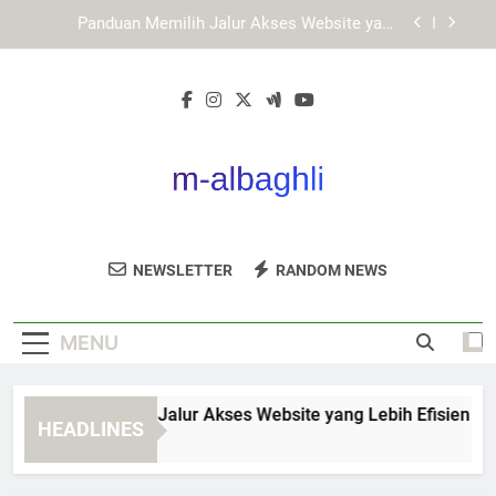
Skip
Cara Menjaga Performa Perangkat saat
to
Mengakses KAYA787 Alternatif
content
Panduan Menjaga Privasi Perangkat saat
Menggunakan KAYA787 Alternatif
Panduan Memilih Jalur Akses Website yang Lebih
Efisien dan Aman
Panduan Memilih Jalur Akses Website yang
Efisien, Stabil, dan Aman
Cara Menjaga Performa Perangkat saat
Mengakses KAYA787 Alternatif
M Albaghli
Dapatkan Produk Kecantikan Berkualitas Di
Panduan Menjaga Privasi Perangkat saat
NEWSLETTER
RANDOM NEWS
Menggunakan KAYA787 Alternatif
M Albaghli.
MENU
nduan Memilih Jalur Akses Website yang Lebih Efisien dan 
HEADLINES
Weeks Ago