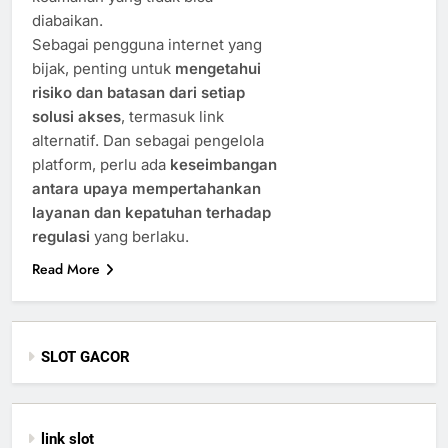
diabaikan.
Sebagai pengguna internet yang
bijak, penting untuk
mengetahui
risiko dan batasan dari setiap
solusi akses
, termasuk link
alternatif. Dan sebagai pengelola
platform, perlu ada
keseimbangan
antara upaya mempertahankan
layanan dan kepatuhan terhadap
regulasi
yang berlaku.
Read More
SLOT GACOR
link slot