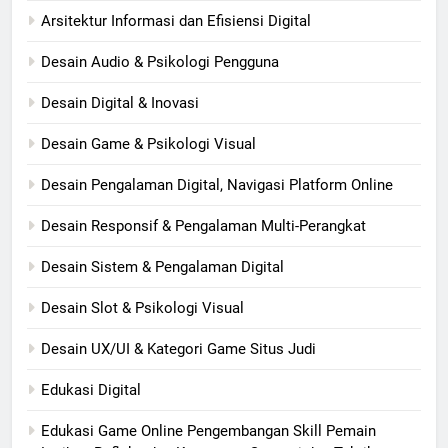
Arsitektur Informasi dan Efisiensi Digital
Desain Audio & Psikologi Pengguna
Desain Digital & Inovasi
Desain Game & Psikologi Visual
Desain Pengalaman Digital, Navigasi Platform Online
Desain Responsif & Pengalaman Multi-Perangkat
Desain Sistem & Pengalaman Digital
Desain Slot & Psikologi Visual
Desain UX/UI & Kategori Game Situs Judi
Edukasi Digital
Edukasi Game Online Pengembangan Skill Pemain