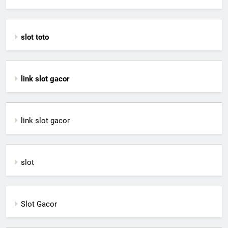
slot toto
link slot gacor
link slot gacor
slot
Slot Gacor