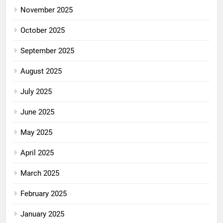
November 2025
October 2025
September 2025
August 2025
July 2025
June 2025
May 2025
April 2025
March 2025
February 2025
January 2025