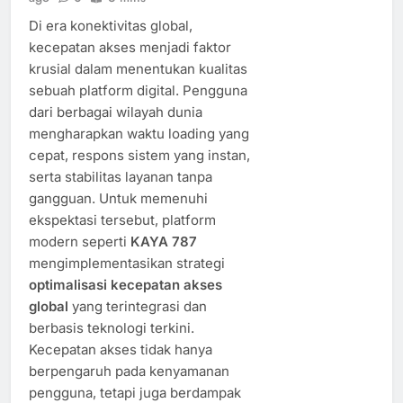
Di era konektivitas global,
kecepatan akses menjadi faktor
krusial dalam menentukan kualitas
sebuah platform digital. Pengguna
dari berbagai wilayah dunia
mengharapkan waktu loading yang
cepat, respons sistem yang instan,
serta stabilitas layanan tanpa
gangguan. Untuk memenuhi
ekspektasi tersebut, platform
modern seperti
KAYA 787
mengimplementasikan strategi
optimalisasi kecepatan akses
global
yang terintegrasi dan
berbasis teknologi terkini.
Kecepatan akses tidak hanya
berpengaruh pada kenyamanan
pengguna, tetapi juga berdampak