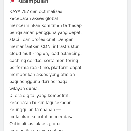
Kesimpulan
KAYA 787 dan optimalisasi
kecepatan akses global
mencerminkan komitmen terhadap
pengalaman pengguna yang cepat,
stabil, dan profesional. Dengan
memanfaatkan CDN, infrastruktur
cloud multi-region, load balancing,
caching cerdas, serta monitoring
performa real-time, platform dapat
memberikan akses yang efisien
bagi pengguna dari berbagai
wilayah dunia.
Di era digital yang kompetitif,
kecepatan bukan lagi sekadar
keunggulan tambahan —
melainkan kebutuhan mendasar.
Optimalisasi akses global
memastikan bahwa setiap