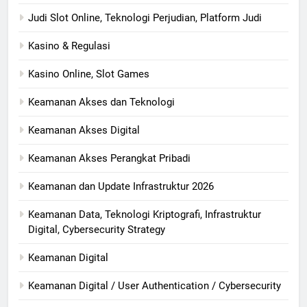
Judi Slot Online, Teknologi Perjudian, Platform Judi
Kasino & Regulasi
Kasino Online, Slot Games
Keamanan Akses dan Teknologi
Keamanan Akses Digital
Keamanan Akses Perangkat Pribadi
Keamanan dan Update Infrastruktur 2026
Keamanan Data, Teknologi Kriptografi, Infrastruktur
Digital, Cybersecurity Strategy
Keamanan Digital
Keamanan Digital / User Authentication / Cybersecurity