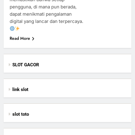
pengguna, di mana pun berada,
dapat menikmati pengalaman
digital yang lancar dan terpercaya.
Read More
SLOT GACOR
link slot
slot toto