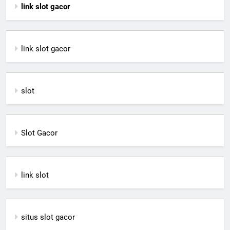
link slot gacor
link slot gacor
slot
Slot Gacor
link slot
situs slot gacor