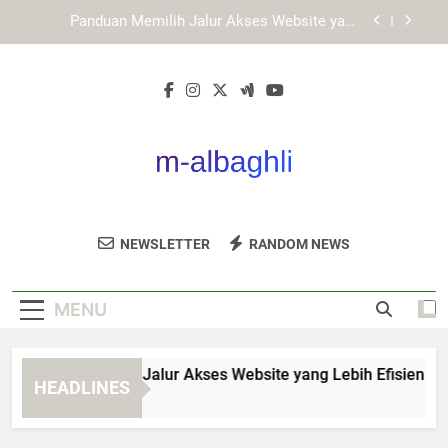
Skip
Cara Menjaga Performa Perangkat saat
to
Mengakses KAYA787 Alternatif
content
Panduan Menjaga Privasi Perangkat saat
Menggunakan KAYA787 Alternatif
Panduan Memilih Jalur Akses Website yang Lebih
Efisien dan Aman
Panduan Memilih Jalur Akses Website yang
Efisien, Stabil, dan Aman
Cara Menjaga Performa Perangkat saat
Mengakses KAYA787 Alternatif
M Albaghli
Dapatkan Produk Kecantikan Berkualitas Di
Panduan Menjaga Privasi Perangkat saat
NEWSLETTER
RANDOM NEWS
Menggunakan KAYA787 Alternatif
M Albaghli.
MENU
nduan Memilih Jalur Akses Website yang Lebih Efisien dan 
HEADLINES
Weeks Ago