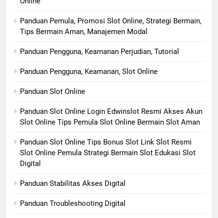
Online
Panduan Pemula, Promosi Slot Online, Strategi Bermain,
Tips Bermain Aman, Manajemen Modal
Panduan Pengguna, Keamanan Perjudian, Tutorial
Panduan Pengguna, Keamanan, Slot Online
Panduan Slot Online
Panduan Slot Online Login Edwinslot Resmi Akses Akun
Slot Online Tips Pemula Slot Online Bermain Slot Aman
Panduan Slot Online Tips Bonus Slot Link Slot Resmi
Slot Online Pemula Strategi Bermain Slot Edukasi Slot
Digital
Panduan Stabilitas Akses Digital
Panduan Troubleshooting Digital