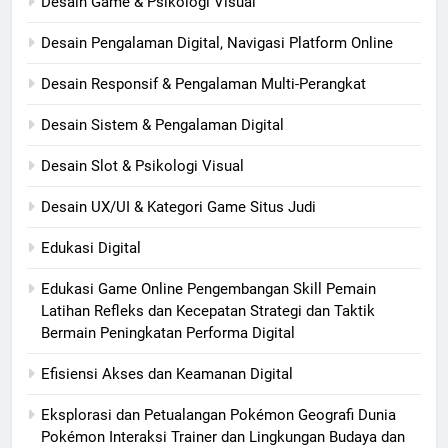
Desain Game & Psikologi Visual
Desain Pengalaman Digital, Navigasi Platform Online
Desain Responsif & Pengalaman Multi-Perangkat
Desain Sistem & Pengalaman Digital
Desain Slot & Psikologi Visual
Desain UX/UI & Kategori Game Situs Judi
Edukasi Digital
Edukasi Game Online Pengembangan Skill Pemain
Latihan Refleks dan Kecepatan Strategi dan Taktik
Bermain Peningkatan Performa Digital
Efisiensi Akses dan Keamanan Digital
Eksplorasi dan Petualangan Pokémon Geografi Dunia
Pokémon Interaksi Trainer dan Lingkungan Budaya dan