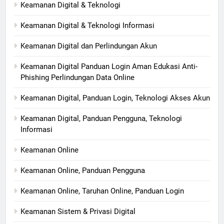
Keamanan Digital & Teknologi
Keamanan Digital & Teknologi Informasi
Keamanan Digital dan Perlindungan Akun
Keamanan Digital Panduan Login Aman Edukasi Anti-
Phishing Perlindungan Data Online
Keamanan Digital, Panduan Login, Teknologi Akses Akun
Keamanan Digital, Panduan Pengguna, Teknologi
Informasi
Keamanan Online
Keamanan Online, Panduan Pengguna
Keamanan Online, Taruhan Online, Panduan Login
Keamanan Sistem & Privasi Digital