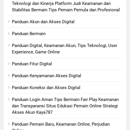
Teknologi dan Kinerja Platform Judi Keamanan dan
Stabilitas Bermain Tips Pemain Pemula dan Profesional
Panduan Akun dan Akses Digital
Panduan Bermain
Panduan Digital, Keamanan Akun, Tips Teknologi, User
Experience, Game Online
Panduan Fitur Digital
Panduan Kenyamanan Akses Digital
Panduan Koneksi dan Akses Digital
Panduan Login Aman Tips Bermain Fair Play Keamanan
dan Transparansi Situs Edukasi Pemain Online Strategi
Akses Akun Kaya787
Panduan Pemain Baru, Keamanan Online, Perjudian