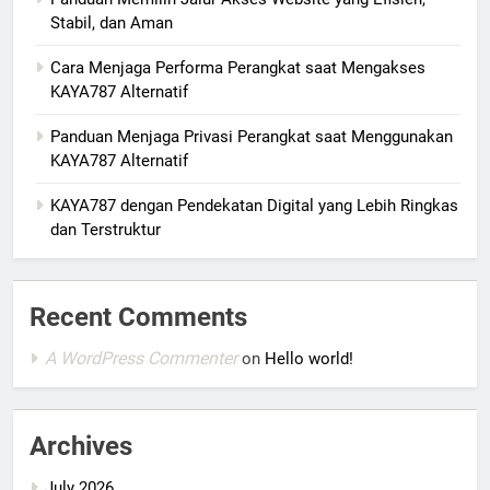
Stabil, dan Aman
Cara Menjaga Performa Perangkat saat Mengakses
KAYA787 Alternatif
Panduan Menjaga Privasi Perangkat saat Menggunakan
KAYA787 Alternatif
KAYA787 dengan Pendekatan Digital yang Lebih Ringkas
dan Terstruktur
Recent Comments
A WordPress Commenter
on
Hello world!
Archives
July 2026