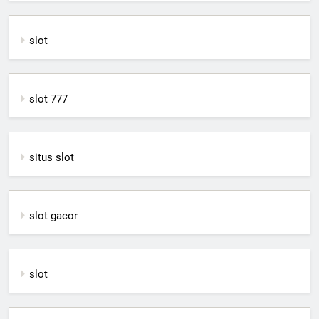
slot
slot 777
situs slot
slot gacor
slot