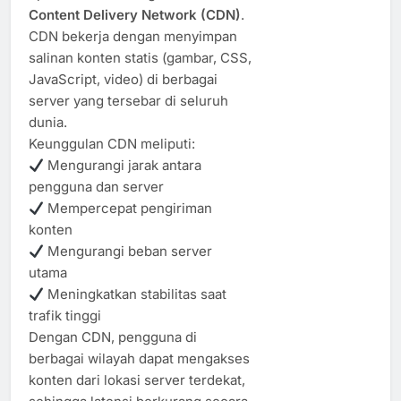
Content Delivery Network (CDN)
.
CDN bekerja dengan menyimpan
salinan konten statis (gambar, CSS,
JavaScript, video) di berbagai
server yang tersebar di seluruh
dunia.
Keunggulan CDN meliputi:
Mengurangi jarak antara
pengguna dan server
Mempercepat pengiriman
konten
Mengurangi beban server
utama
Meningkatkan stabilitas saat
trafik tinggi
Dengan CDN, pengguna di
berbagai wilayah dapat mengakses
konten dari lokasi server terdekat,