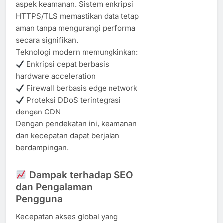
aspek keamanan. Sistem enkripsi
HTTPS/TLS memastikan data tetap
aman tanpa mengurangi performa
secara signifikan.
Teknologi modern memungkinkan:
Enkripsi cepat berbasis
hardware acceleration
Firewall berbasis edge network
Proteksi DDoS terintegrasi
dengan CDN
Dengan pendekatan ini, keamanan
dan kecepatan dapat berjalan
berdampingan.
Dampak terhadap SEO
dan Pengalaman
Pengguna
Kecepatan akses global yang