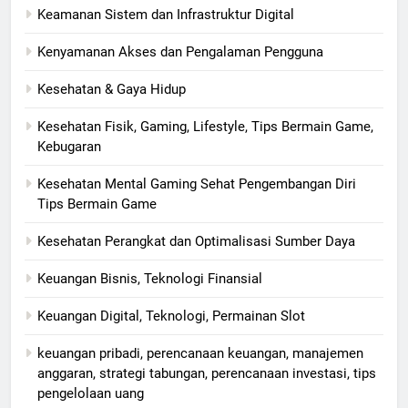
Keamanan Sistem dan Infrastruktur Digital
Kenyamanan Akses dan Pengalaman Pengguna
Kesehatan & Gaya Hidup
Kesehatan Fisik, Gaming, Lifestyle, Tips Bermain Game,
Kebugaran
Kesehatan Mental Gaming Sehat Pengembangan Diri
Tips Bermain Game
Kesehatan Perangkat dan Optimalisasi Sumber Daya
Keuangan Bisnis, Teknologi Finansial
Keuangan Digital, Teknologi, Permainan Slot
keuangan pribadi, perencanaan keuangan, manajemen
anggaran, strategi tabungan, perencanaan investasi, tips
pengelolaan uang