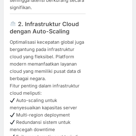
sehingga latensi berkurang secara
signifikan.
2. Infrastruktur Cloud
dengan Auto-Scaling
Optimalisasi kecepatan global juga
bergantung pada infrastruktur
cloud yang fleksibel. Platform
modern memanfaatkan layanan
cloud yang memiliki pusat data di
berbagai negara.
Fitur penting dalam infrastruktur
cloud meliputi:
Auto-scaling untuk
menyesuaikan kapasitas server
Multi-region deployment
Redundansi sistem untuk
mencegah downtime