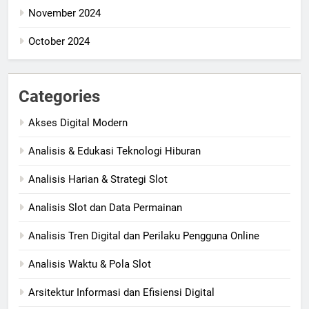
November 2024
October 2024
Categories
Akses Digital Modern
Analisis & Edukasi Teknologi Hiburan
Analisis Harian & Strategi Slot
Analisis Slot dan Data Permainan
Analisis Tren Digital dan Perilaku Pengguna Online
Analisis Waktu & Pola Slot
Arsitektur Informasi dan Efisiensi Digital