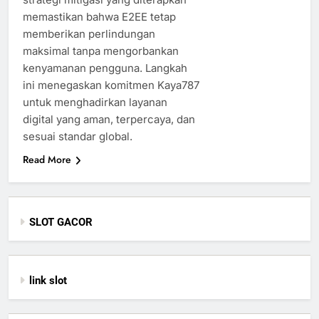
memastikan bahwa E2EE tetap
memberikan perlindungan
maksimal tanpa mengorbankan
kenyamanan pengguna. Langkah
ini menegaskan komitmen Kaya787
untuk menghadirkan layanan
digital yang aman, terpercaya, dan
sesuai standar global.
Read More
SLOT GACOR
link slot