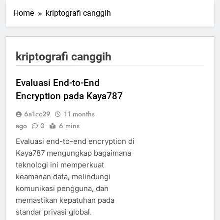
Home
kriptografi canggih
kriptografi canggih
Evaluasi End-to-End
Encryption pada Kaya787
6a1cc29
11 months
ago
0
6 mins
Evaluasi end-to-end encryption di
Kaya787 mengungkap bagaimana
teknologi ini memperkuat
keamanan data, melindungi
komunikasi pengguna, dan
memastikan kepatuhan pada
standar privasi global.