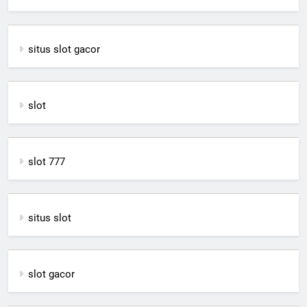
situs slot gacor
slot
slot 777
situs slot
slot gacor