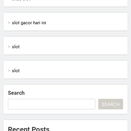
slot gacor hari ini
slot
slot
Search
SEARCH
Recent Posts