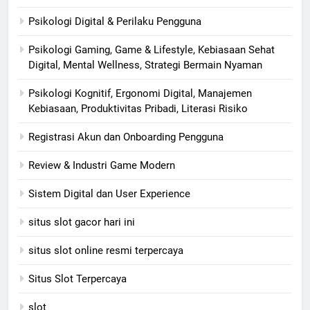
Psikologi Digital & Perilaku Pengguna
Psikologi Gaming, Game & Lifestyle, Kebiasaan Sehat
Digital, Mental Wellness, Strategi Bermain Nyaman
Psikologi Kognitif, Ergonomi Digital, Manajemen
Kebiasaan, Produktivitas Pribadi, Literasi Risiko
Registrasi Akun dan Onboarding Pengguna
Review & Industri Game Modern
Sistem Digital dan User Experience
situs slot gacor hari ini
situs slot online resmi terpercaya
Situs Slot Terpercaya
slot