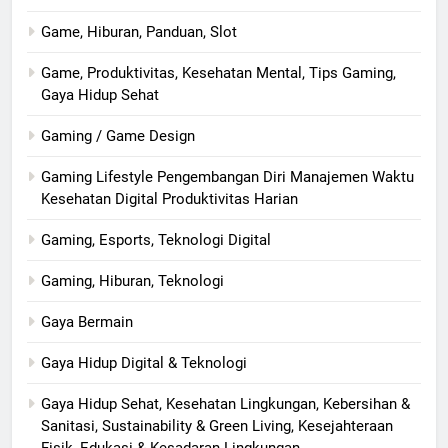
Game, Hiburan, Panduan, Slot
Game, Produktivitas, Kesehatan Mental, Tips Gaming,
Gaya Hidup Sehat
Gaming / Game Design
Gaming Lifestyle Pengembangan Diri Manajemen Waktu
Kesehatan Digital Produktivitas Harian
Gaming, Esports, Teknologi Digital
Gaming, Hiburan, Teknologi
Gaya Bermain
Gaya Hidup Digital & Teknologi
Gaya Hidup Sehat, Kesehatan Lingkungan, Kebersihan &
Sanitasi, Sustainability & Green Living, Kesejahteraan