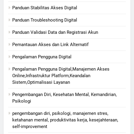
Panduan Stabilitas Akses Digital
Panduan Troubleshooting Digital
Panduan Validasi Data dan Registrasi Akun
Pemantauan Akses dan Link Alternatif
Pengalaman Pengguna Digital
Pengalaman Pengguna Digital,Manajemen Akses
Online,Infrastruktur Platform,Keandalan
Sistem,Optimalisasi Layanan
Pengembangan Diri, Kesehatan Mental, Kemandirian,
Psikologi
pengembangan diri, psikologi, manajemen stres,
ketahanan mental, produktivitas kerja, kesejahteraan,
self-improvement