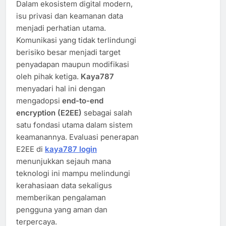
Dalam ekosistem digital modern,
isu privasi dan keamanan data
menjadi perhatian utama.
Komunikasi yang tidak terlindungi
berisiko besar menjadi target
penyadapan maupun modifikasi
oleh pihak ketiga.
Kaya787
menyadari hal ini dengan
mengadopsi
end-to-end
encryption (E2EE)
sebagai salah
satu fondasi utama dalam sistem
keamanannya. Evaluasi penerapan
E2EE di
kaya787 login
menunjukkan sejauh mana
teknologi ini mampu melindungi
kerahasiaan data sekaligus
memberikan pengalaman
pengguna yang aman dan
terpercaya.