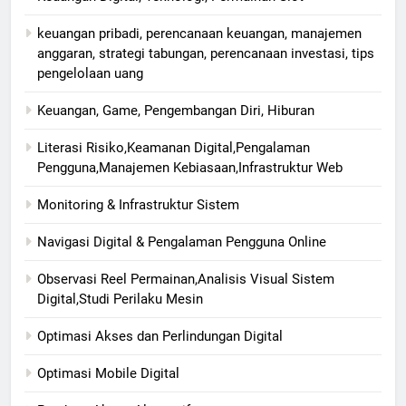
keuangan pribadi, perencanaan keuangan, manajemen
anggaran, strategi tabungan, perencanaan investasi, tips
pengelolaan uang
Keuangan, Game, Pengembangan Diri, Hiburan
Literasi Risiko,Keamanan Digital,Pengalaman
Pengguna,Manajemen Kebiasaan,Infrastruktur Web
Monitoring & Infrastruktur Sistem
Navigasi Digital & Pengalaman Pengguna Online
Observasi Reel Permainan,Analisis Visual Sistem
Digital,Studi Perilaku Mesin
Optimasi Akses dan Perlindungan Digital
Optimasi Mobile Digital