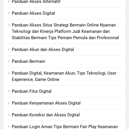
Panduan Akses Alternatif
Panduan Akses Digital
Panduan Akses Situs Strategi Bermain Online Nyaman
Teknologi dan Kinerja Platform Judi Keamanan dan
Stabilitas Bermain Tips Pemain Pemula dan Profesional
Panduan Akun dan Akses Digital
Panduan Bermain
Panduan Digital, Keamanan Akun, Tips Teknologi, User
Experience, Game Online
Panduan Fitur Digital
Panduan Kenyamanan Akses Digital
Panduan Koneksi dan Akses Digital
Panduan Login Aman Tips Bermain Fair Play Keamanan