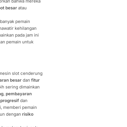
porkan bahwa mereka
ot besar
atau
 banyak pemain
hawatir kehilangan
mainkan pada jam ini
an pemain untuk
 mesin slot cenderung
ran besar
dan
fitur
ih sering dimainkan
ng
,
pembayaran
 progresif
dan
ni, memberi pemain
un dengan
risiko