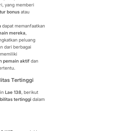
ri, yang memberi
itur bonus
atau
n
dapat memanfaatkan
main mereka
,
ngkatkan peluang
n dari berbagai
memiliki
h pemain aktif
dan
rtentu.
tas Tertinggi
ain
Lae 138
, berikut
bilitas tertinggi
dalam