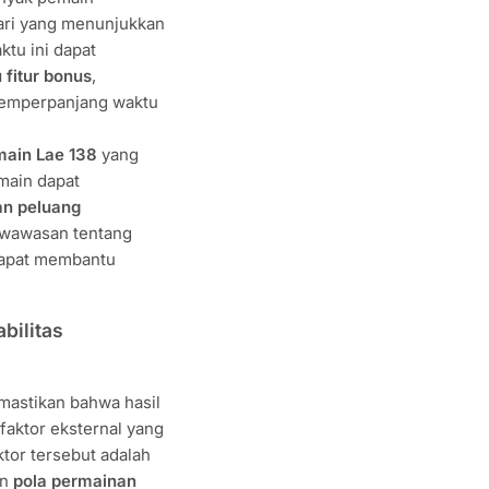
ari yang menunjukkan
tu ini dapat
fitur bonus
,
memperpanjang waktu
main Lae 138
yang
main dapat
n peluang
 wawasan tentang
dapat membantu
bilitas
stikan bahwa hasil
faktor eksternal yang
tor tersebut adalah
an
pola permainan