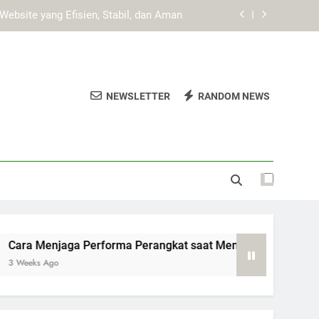
ebsite yang Efisien, Stabil, dan Aman
at saat Mengakses KAYA787 Alternatif
 saat Menggunakan KAYA787 Alternatif
NEWSLETTER
RANDOM NEWS
 Website yang Lebih Efisien dan Aman
ebsite yang Efisien, Stabil, dan Aman
at saat Mengakses KAYA787 Alternatif
 saat Menggunakan KAYA787 Alternatif
aga Performa Perangkat saat Mengakses KAYA787 Alternatif