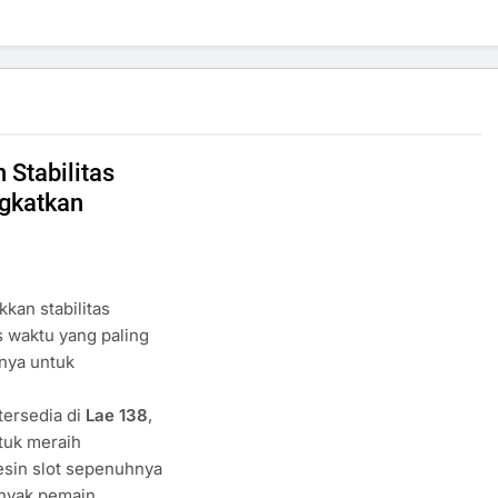
Stabilitas
ngkatkan
kan stabilitas
s waktu yang paling
nya untuk
tersedia di
Lae 138
,
tuk meraih
esin slot sepenuhnya
anyak pemain