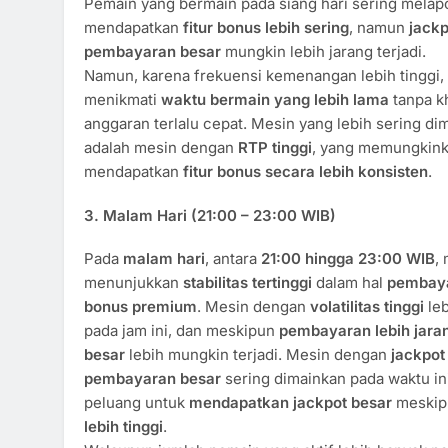
Pemain yang bermain pada siang hari sering mela
mendapatkan
fitur bonus lebih sering
, namun
jackp
pembayaran besar
mungkin lebih jarang terjadi.
Namun, karena frekuensi kemenangan lebih tinggi,
menikmati
waktu bermain yang lebih lama
tanpa k
anggaran terlalu cepat. Mesin yang lebih sering di
adalah mesin dengan
RTP tinggi
, yang memungkink
mendapatkan
fitur bonus secara lebih konsisten
.
3.
Malam Hari (21:00 – 23:00 WIB)
Pada
malam hari
, antara
21:00 hingga 23:00 WIB
,
menunjukkan
stabilitas tertinggi
dalam hal
pembaya
bonus premium
. Mesin dengan
volatilitas tinggi
leb
pada jam ini, dan meskipun
pembayaran lebih jara
besar
lebih mungkin terjadi. Mesin dengan
jackpot
pembayaran besar
sering dimainkan pada waktu i
peluang untuk
mendapatkan jackpot besar
meskip
lebih tinggi
.