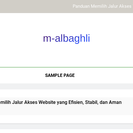
Panduan Memilih Jalur Akses W
Cara Menjaga Performa Perangk
Panduan Menjaga Privasi Perangkat
Panduan Memilih Jalur Akses
lbaghli
Panduan Memilih Jalur Akses W
roduk Kecantikan Berkualitas Di M Albaghli.
Cara Menjaga Performa Perangk
SAMPLE PAGE
Panduan Menjaga Privasi Perangkat
kses Website yang Efisien, Stabil, dan Aman
Cara Menj
3 Weeks Ago