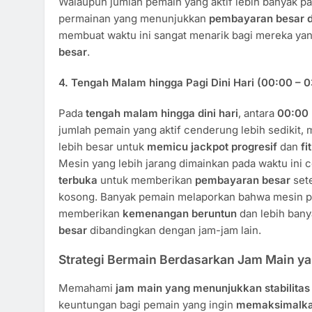
Walaupun jumlah pemain yang aktif lebih banyak pa
permainan yang menunjukkan
pembayaran besar da
membuat waktu ini sangat menarik bagi mereka ya
besar
.
4.
Tengah Malam hingga Pagi Dini Hari (00:00 – 
Pada
tengah malam hingga dini hari
, antara
00:00 
jumlah pemain yang aktif cenderung lebih sedikit,
lebih besar untuk
memicu jackpot progresif
dan
fi
Mesin yang lebih jarang dimainkan pada waktu ini 
terbuka
untuk memberikan
pembayaran besar
sete
kosong. Banyak pemain melaporkan bahwa mesin pa
memberikan
kemenangan beruntun
dan lebih ban
besar
dibandingkan dengan jam-jam lain.
Strategi Bermain Berdasarkan Jam Main ya
Memahami
jam main yang menunjukkan stabilitas 
keuntungan bagi pemain yang ingin
memaksimalka