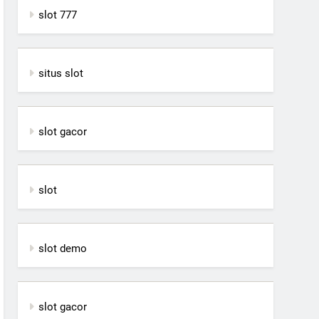
slot 777
situs slot
slot gacor
slot
slot demo
slot gacor