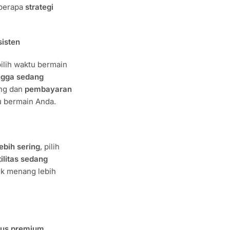
eberapa
strategi
isten
pilih waktu bermain
ingga sedang
ing dan
pembayaran
 bermain Anda.
lebih sering
, pilih
tilitas sedang
k menang lebih
onus premium
,