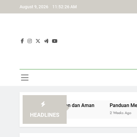
Skip
August 9, 2026
11:52:27 AM
to
content
M A
Dapatkan P
e yang Lebih Efisien dan Aman
Panduan Memilih Jalur A
2 Weeks Ago
HEADLINES