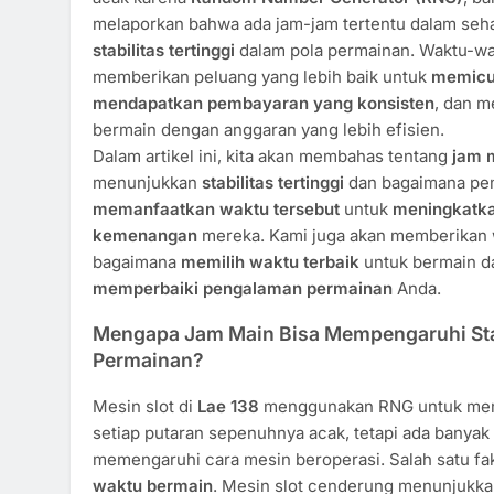
melaporkan bahwa ada jam-jam tertentu dalam seh
stabilitas tertinggi
dalam pola permainan. Waktu-wak
memberikan peluang yang lebih baik untuk
memicu 
mendapatkan pembayaran yang konsisten
, dan 
bermain dengan anggaran yang lebih efisien.
Dalam artikel ini, kita akan membahas tentang
jam 
menunjukkan
stabilitas tertinggi
dan bagaimana pe
memanfaatkan waktu tersebut
untuk
meningkatka
kemenangan
mereka. Kami juga akan memberikan
bagaimana
memilih waktu terbaik
untuk bermain 
memperbaiki pengalaman permainan
Anda.
Mengapa Jam Main Bisa Mempengaruhi Sta
Permainan?
Mesin slot di
Lae 138
menggunakan RNG untuk mema
setiap putaran sepenuhnya acak, tetapi ada banyak 
memengaruhi cara mesin beroperasi. Salah satu fak
waktu bermain
. Mesin slot cenderung menunjukk