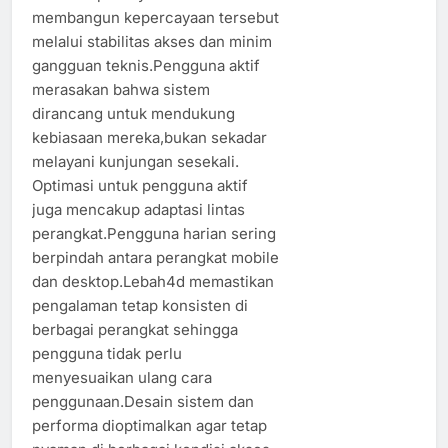
membangun kepercayaan tersebut
melalui stabilitas akses dan minim
gangguan teknis.Pengguna aktif
merasakan bahwa sistem
dirancang untuk mendukung
kebiasaan mereka,bukan sekadar
melayani kunjungan sesekali.
Optimasi untuk pengguna aktif
juga mencakup adaptasi lintas
perangkat.Pengguna harian sering
berpindah antara perangkat mobile
dan desktop.Lebah4d memastikan
pengalaman tetap konsisten di
berbagai perangkat sehingga
pengguna tidak perlu
menyesuaikan ulang cara
penggunaan.Desain sistem dan
performa dioptimalkan agar tetap