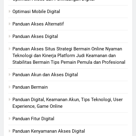
Optimasi Mobile Digital
Panduan Akses Alternatif
Panduan Akses Digital
Panduan Akses Situs Strategi Bermain Online Nyaman
Teknologi dan Kinerja Platform Judi Keamanan dan
Stabilitas Bermain Tips Pemain Pemula dan Profesional
Panduan Akun dan Akses Digital
Panduan Bermain
Panduan Digital, Keamanan Akun, Tips Teknologi, User
Experience, Game Online
Panduan Fitur Digital
Panduan Kenyamanan Akses Digital