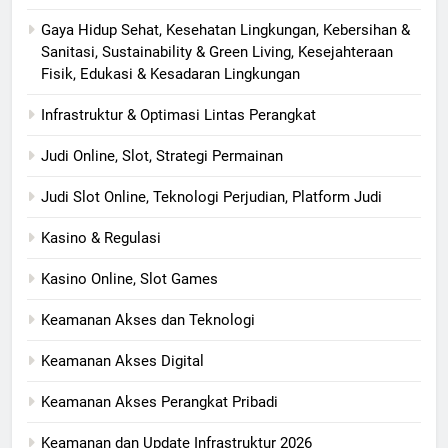
Gaya Hidup Sehat, Kesehatan Lingkungan, Kebersihan &
Sanitasi, Sustainability & Green Living, Kesejahteraan
Fisik, Edukasi & Kesadaran Lingkungan
Infrastruktur & Optimasi Lintas Perangkat
Judi Online, Slot, Strategi Permainan
Judi Slot Online, Teknologi Perjudian, Platform Judi
Kasino & Regulasi
Kasino Online, Slot Games
Keamanan Akses dan Teknologi
Keamanan Akses Digital
Keamanan Akses Perangkat Pribadi
Keamanan dan Update Infrastruktur 2026