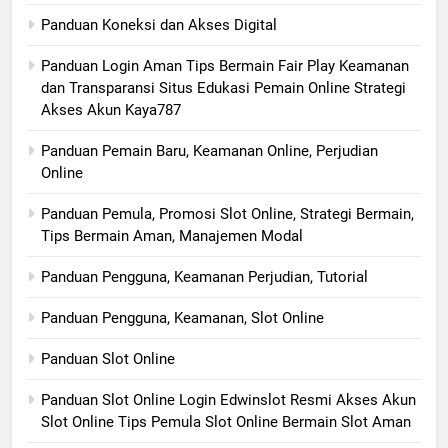
Panduan Koneksi dan Akses Digital
Panduan Login Aman Tips Bermain Fair Play Keamanan
dan Transparansi Situs Edukasi Pemain Online Strategi
Akses Akun Kaya787
Panduan Pemain Baru, Keamanan Online, Perjudian
Online
Panduan Pemula, Promosi Slot Online, Strategi Bermain,
Tips Bermain Aman, Manajemen Modal
Panduan Pengguna, Keamanan Perjudian, Tutorial
Panduan Pengguna, Keamanan, Slot Online
Panduan Slot Online
Panduan Slot Online Login Edwinslot Resmi Akses Akun
Slot Online Tips Pemula Slot Online Bermain Slot Aman