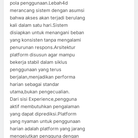
pola penggunaan.Lebah4d
merancang sistem dengan asumsi
bahwa akses akan terjadi berulang
kali dalam satu hari.Sistem
disiapkan untuk menangani beban
yang konsisten tanpa mengalami
penurunan respons.Arsitektur
platform disusun agar mampu
bekerja stabil dalam siklus
penggunaan yang terus
berjalan,menjadikan performa
harian sebagai standar
utama,bukan pengecualian.
Dari sisi Experience,pengguna
aktif membutuhkan pengalaman
yang dapat diprediksi.Platform
yang nyaman untuk penggunaan
harian adalah platform yang jarang
mengejutkan pengguna dengan