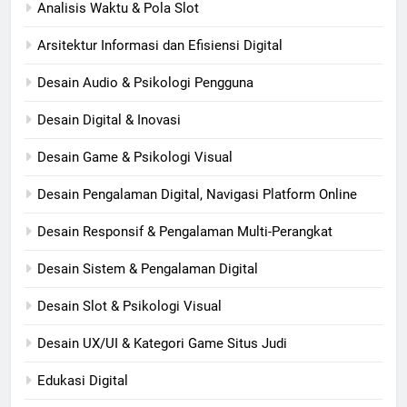
Analisis Waktu & Pola Slot
Arsitektur Informasi dan Efisiensi Digital
Desain Audio & Psikologi Pengguna
Desain Digital & Inovasi
Desain Game & Psikologi Visual
Desain Pengalaman Digital, Navigasi Platform Online
Desain Responsif & Pengalaman Multi-Perangkat
Desain Sistem & Pengalaman Digital
Desain Slot & Psikologi Visual
Desain UX/UI & Kategori Game Situs Judi
Edukasi Digital