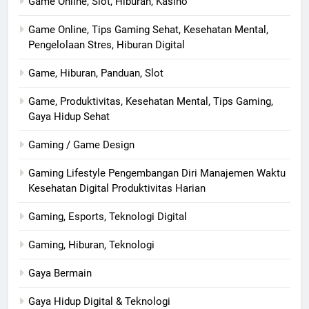
Game Online, Slot, Hiburan, Kasino
Game Online, Tips Gaming Sehat, Kesehatan Mental,
Pengelolaan Stres, Hiburan Digital
Game, Hiburan, Panduan, Slot
Game, Produktivitas, Kesehatan Mental, Tips Gaming,
Gaya Hidup Sehat
Gaming / Game Design
Gaming Lifestyle Pengembangan Diri Manajemen Waktu
Kesehatan Digital Produktivitas Harian
Gaming, Esports, Teknologi Digital
Gaming, Hiburan, Teknologi
Gaya Bermain
Gaya Hidup Digital & Teknologi