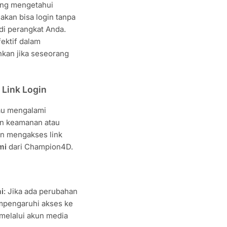
ang mengetahui
kan bisa login tanpa
 di perangkat Anda.
fektif dalam
kan jika seseorang
Link Login
au mengalami
san keamanan atau
an mengakses link
mi
dari Champion4D.
i
: Jika ada perubahan
empengaruhi akses ke
elalui akun media