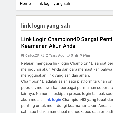
Home
link login yang sah
link login yang sah
Link Login Champion4D Sangat Penti
Keamanan Akun Anda
6a1cc29
2 Years Ago
0
9 Mins
Pelajari mengapa link login Champion4D sangat pe
melindungi akun Anda dan cara memastikan bahwa 
menggunakan link yang sah dan aman.
Champion4D adalah salah satu platform taruhan on
populer, menawarkan berbagai permainan seperti to
lainnya. Namun, meskipun proses login tampak se
akun melalui
link login
Champion4D yang tepat da
penting untuk melindungi
keamanan akun
Anda. Li
sah atau tidak aman dapat mengekspos data pribadi