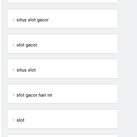
situs slot gacor
slot gacor
situs slot
slot gacor hari ini
slot