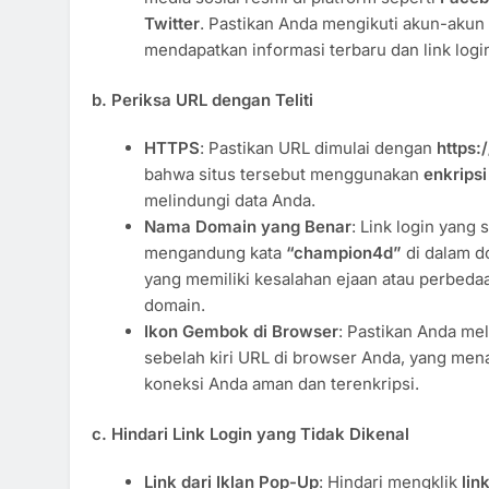
Twitter
. Pastikan Anda mengikuti akun-akun 
mendapatkan informasi terbaru dan link logi
b.
Periksa URL dengan Teliti
HTTPS
: Pastikan URL dimulai dengan
https:/
bahwa situs tersebut menggunakan
enkripsi
melindungi data Anda.
Nama Domain yang Benar
: Link login yang 
mengandung kata
“champion4d”
di dalam do
yang memiliki kesalahan ejaan atau perbeda
domain.
Ikon Gembok di Browser
: Pastikan Anda mel
sebelah kiri URL di browser Anda, yang me
koneksi Anda aman dan terenkripsi.
c.
Hindari Link Login yang Tidak Dikenal
Link dari Iklan Pop-Up
: Hindari mengklik
lin