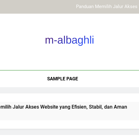
Panduan Memilih Jalur Akses W
Cara Menjaga Performa Perangk
Panduan Menjaga Privasi Perangkat
Panduan Memilih Jalur Akses
lbaghli
Panduan Memilih Jalur Akses W
roduk Kecantikan Berkualitas Di M Albaghli.
Cara Menjaga Performa Perangk
SAMPLE PAGE
Panduan Menjaga Privasi Perangkat
ses Website yang Efisien, Stabil, dan Aman
Cara Menja
3 Weeks Ago