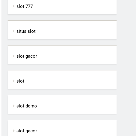
slot 777
situs slot
slot gacor
slot
slot demo
slot gacor