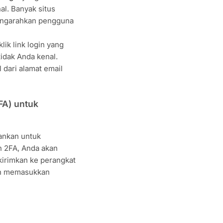
al. Banyak situs
engarahkan pengguna
ik link login yang
idak Anda kenal.
 dari alamat email
FA) untuk
rankan untuk
n 2FA, Anda akan
kirimkan ke perangkat
lah memasukkan