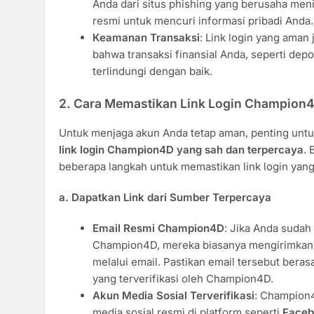
Anda dari situs phishing yang berusaha meni
resmi untuk mencuri informasi pribadi Anda.
Keamanan Transaksi
: Link login yang aman
bahwa transaksi finansial Anda, seperti depo
terlindungi dengan baik.
2.
Cara Memastikan Link Login Champion
Untuk menjaga akun Anda tetap aman, penting unt
link login Champion4D yang sah dan terpercaya
. 
beberapa langkah untuk memastikan link login yan
a.
Dapatkan Link dari Sumber Terpercaya
Email Resmi Champion4D
: Jika Anda sudah 
Champion4D, mereka biasanya mengirimka
melalui email. Pastikan email tersebut berasa
yang terverifikasi oleh Champion4D.
Akun Media Sosial Terverifikasi
: Champion4
media sosial resmi di platform seperti
Faceb