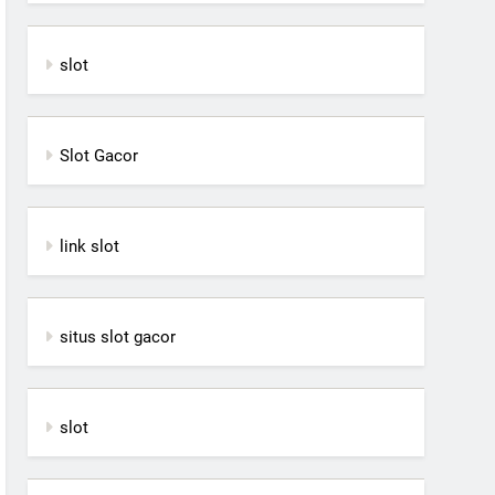
slot
Slot Gacor
link slot
situs slot gacor
slot