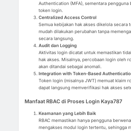
Authentication (MFA), sementara pengguna 
token login.
Centralized Access Control
Semua kebijakan hak akses dikelola secara t
mudah dilakukan perubahan tanpa memengaru
secara langsung.
Audit dan Logging
Aktivitas login dicatat untuk memastikan tid
hak akses. Misalnya, percobaan login oleh ro
akan ditandai sebagai anomali.
Integration with Token-Based Authenticatio
Token login (misalnya JWT) memuat klaim ro
dapat langsung memverifikasi hak akses sete
Manfaat RBAC di Proses Login Kaya787
Keamanan yang Lebih Baik
RBAC memastikan hanya pengguna berwena
mengakses modul login tertentu, sehingga m