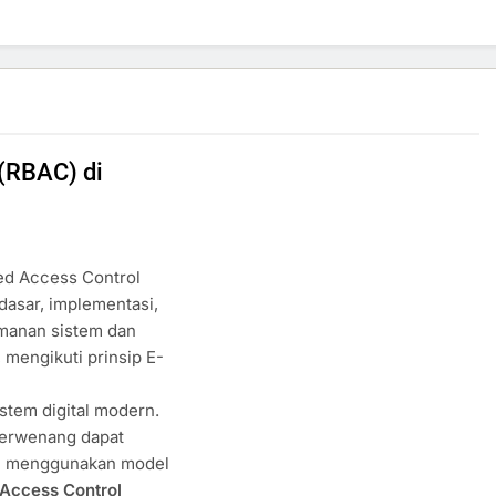
(RBAC) di
ed Access Control
dasar, implementasi,
amanan sistem dan
 mengikuti prinsip E-
stem digital modern.
berwenang dapat
tal menggunakan model
Access Control