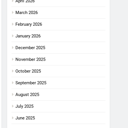
April 2026
March 2026
February 2026
January 2026
December 2025
November 2025
October 2025
September 2025
August 2025
July 2025
June 2025