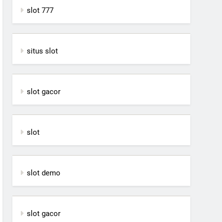
slot 777
situs slot
slot gacor
slot
slot demo
slot gacor