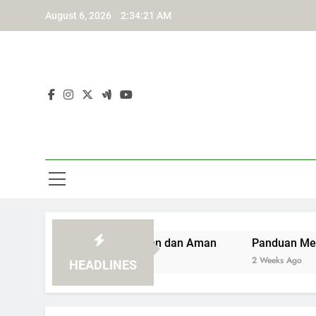
Skip
August 6, 2026
2:34:22 AM
to
content
M A
Dapatkan P
e yang Lebih Efisien dan Aman
Panduan Memilih Jalur A
2 Weeks Ago
HEADLINES