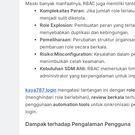
Meski banyak manfaatnya, RBAC juga memiliki tant
Kompleksitas Peran:
Jika jumlah role terlal
menjadi sulit dikelola.
Role Explosion:
Pembuatan peran yang terlal
menyebabkan duplikasi dan kebingungan.
Pemeliharaan:
Perubahan struktur organisa
pembaruan role secara berkala.
Risiko Misconfiguration:
Kesalahan dalam pe
menimbulkan celah keamanan.
Kebutuhan SDM Ahli:
RBAC memerlukan tim
administrator yang berpengalaman untuk imp
kaya787 login
mengatasi tantangan ini dengan
rol
(menghindari role berlebihan),
review berkala
terh
penggunaan
automation tools
untuk sinkronisasi p
login.
Dampak terhadap Pengalaman Pengguna