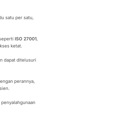
u satu per satu,
seperti
ISO 27001
,
kses ketat.
n dapat ditelusuri
dengan perannya,
sien.
i penyalahgunaan