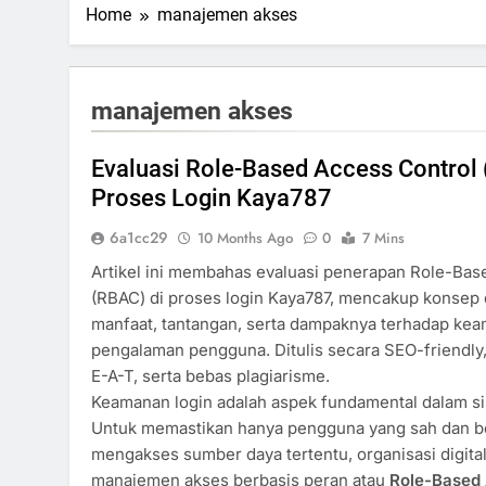
Home
manajemen akses
manajemen akses
Evaluasi Role-Based Access Control 
Proses Login Kaya787
6a1cc29
10 Months Ago
0
7 Mins
Artikel ini membahas evaluasi penerapan Role-Bas
(RBAC) di proses login Kaya787, mencakup konsep 
manfaat, tantangan, serta dampaknya terhadap ke
pengalaman pengguna. Ditulis secara SEO-friendly,
E-A-T, serta bebas plagiarisme.
Keamanan login adalah aspek fundamental dalam si
Untuk memastikan hanya pengguna yang sah dan 
mengakses sumber daya tertentu, organisasi digi
manajemen akses berbasis peran atau
Role-Based 