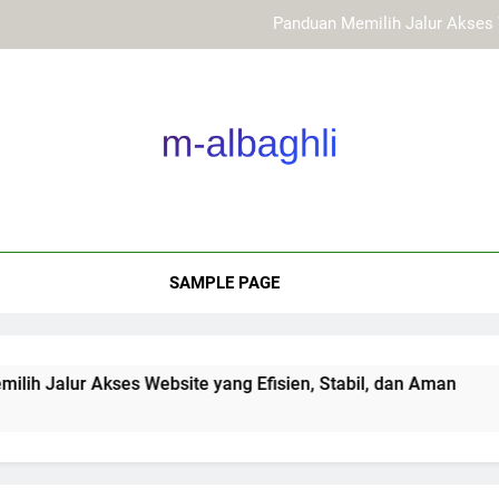
Panduan Memilih Jalur Akses W
Cara Menjaga Performa Perangk
Panduan Menjaga Privasi Perangkat
Panduan Memilih Jalur Akses
lbaghli
Panduan Memilih Jalur Akses W
roduk Kecantikan Berkualitas Di M Albaghli.
Cara Menjaga Performa Perangk
SAMPLE PAGE
Panduan Menjaga Privasi Perangkat
kses Website yang Efisien, Stabil, dan Aman
Cara Menj
3 Weeks Ago