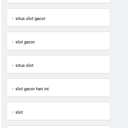
situs slot gacor
slot gacor
situs slot
slot gacor hari ini
slot