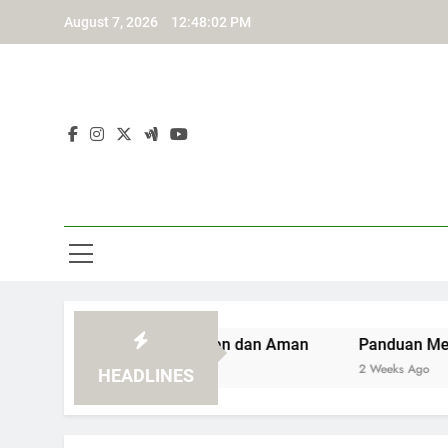
Skip
August 7, 2026
12:48:03 PM
to
content
M A
Dapatkan P
e yang Lebih Efisien dan Aman
Panduan Memilih Jalur A
2 Weeks Ago
HEADLINES