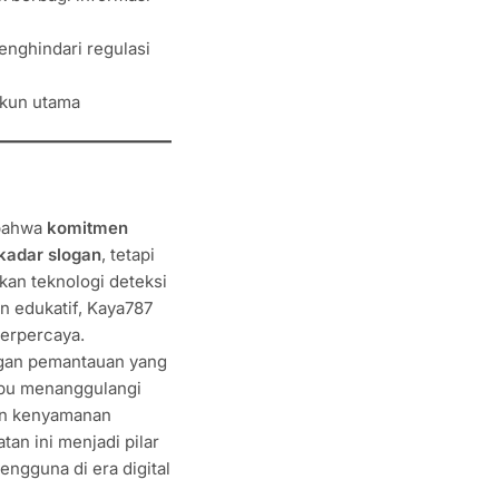
nghindari regulasi
akun utama
 bahwa
komitmen
kadar slogan
, tetapi
an teknologi deteksi
an edukatif, Kaya787
terpercaya.
gan pemantauan yang
ampu menanggulangi
an kenyamanan
an ini menjadi pilar
engguna di era digital