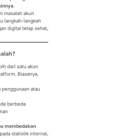
ainnya
.
ni masalah akun
au langkah-langkah
n digital tetap sehat,
salah?
ih dari satu akun
atform. Biasanya,
a penggunaan atau
ode berbeda
anan
mpu membedakan
ada statistik internal,