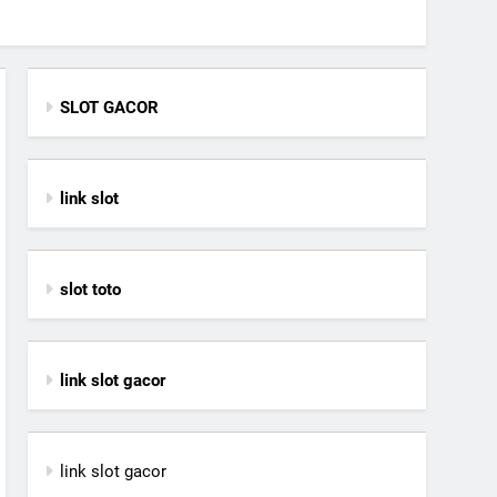
SLOT GACOR
link slot
slot toto
link slot gacor
link slot gacor