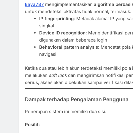
kaya787
mengimplementasikan
algoritma berbasi
untuk mendeteksi aktivitas tidak normal, termasuk:
IP fingerprinting:
Melacak alamat IP yang sa
singkat
Device ID recognition:
Mengidentifikasi per
digunakan dalam beberapa login
Behavioral pattern analysis:
Mencatat pola k
navigasi
Ketika dua atau lebih akun terdeteksi memiliki pola 
melakukan
soft lock
dan mengirimkan notifikasi pe
serius, akses akan dibekukan sampai verifikasi dila
Dampak terhadap Pengalaman Pengguna
Penerapan sistem ini memiliki dua sisi:
Positif: