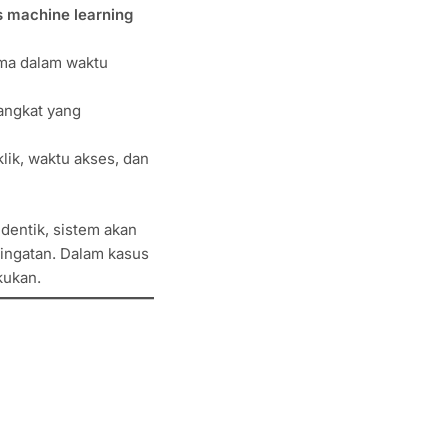
s machine learning
ma dalam waktu
angkat yang
lik, waktu akses, dan
identik, sistem akan
ringatan. Dalam kasus
kukan.