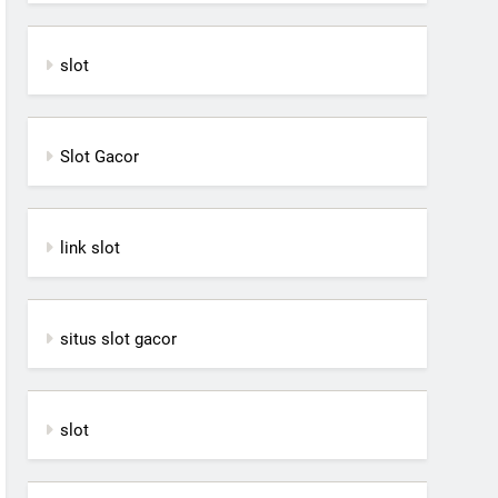
slot
Slot Gacor
link slot
situs slot gacor
slot