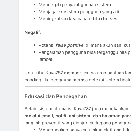
Mencegah penyalahgunaan sistem
Menjaga ekosistem pengguna yang adil
Meningkatkan keamanan data dan sesi
Negatif:
Potensi
false positive
, di mana akun sah ikut
Pengalaman pengguna bisa terganggu bila pr
lambat
Untuk itu, Kaya787 memberikan saluran bantuan la
banding jika pengguna merasa deteksi sistem tidak 
Edukasi dan Pencegahan
Selain sistem otomatis, Kaya787 juga menekankan
melalui email, notifikasi sistem, dan halaman pa
langkah preventif yang dianjurkan kepada pengguna 
Menggunakan hanya satu akun aktif dan tida