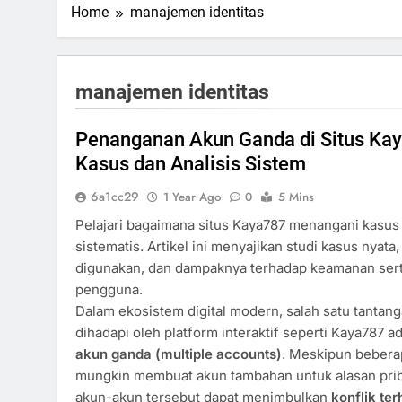
Home
manajemen identitas
manajemen identitas
Penanganan Akun Ganda di Situs Kay
Kasus dan Analisis Sistem
6a1cc29
1 Year Ago
0
5 Mins
Pelajari bagaimana situs Kaya787 menangani kasus
sistematis. Artikel ini menyajikan studi kasus nyata
digunakan, dan dampaknya terhadap keamanan ser
pengguna.
Dalam ekosistem digital modern, salah satu tantan
dihadapi oleh platform interaktif seperti Kaya787 a
akun ganda (multiple accounts)
. Meskipun beber
mungkin membuat akun tambahan untuk alasan prib
akun-akun tersebut dapat menimbulkan
konflik ter