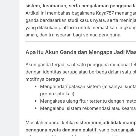
sistem, keamanan, serta pengalaman pengguna l
Artikel ini membahas bagaimana Kaya787 menanga
ganda berdasarkan studi kasus nyata, serta meninj
yang dilakukan platform untuk memastikan lingkunga
aman, dan transparan bagi semua pengguna.
Apa Itu Akun Ganda dan Mengapa Jadi Ma
Akun ganda terjadi saat satu pengguna membuat leb
dengan identitas serupa atau berbeda dalam satu pl
motifnya beragam:
Menghindari batasan sistem (misalnya, kuot
promo satu kali)
Mengakses ulang fitur tertentu dengan met
Mengelabui sistem rekomendasi atau keam
Masalah muncul ketika
sistem menjadi tidak ma
pengguna nyata dan manipulatif
, yang berdampak p