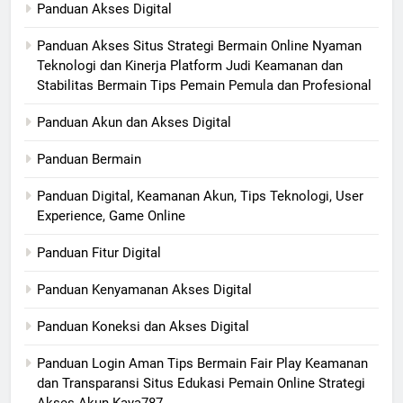
Panduan Akses Digital
Panduan Akses Situs Strategi Bermain Online Nyaman
Teknologi dan Kinerja Platform Judi Keamanan dan
Stabilitas Bermain Tips Pemain Pemula dan Profesional
Panduan Akun dan Akses Digital
Panduan Bermain
Panduan Digital, Keamanan Akun, Tips Teknologi, User
Experience, Game Online
Panduan Fitur Digital
Panduan Kenyamanan Akses Digital
Panduan Koneksi dan Akses Digital
Panduan Login Aman Tips Bermain Fair Play Keamanan
dan Transparansi Situs Edukasi Pemain Online Strategi
Akses Akun Kaya787