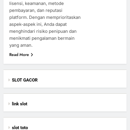
lisensi, keamanan, metode
pembayaran, dan reputasi
platform. Dengan memprioritaskan
aspek-aspek ini, Anda dapat
menghindari risiko penipuan dan
menikmati pengalaman bermain
yang aman.
Read More
SLOT GACOR
link slot
slot toto