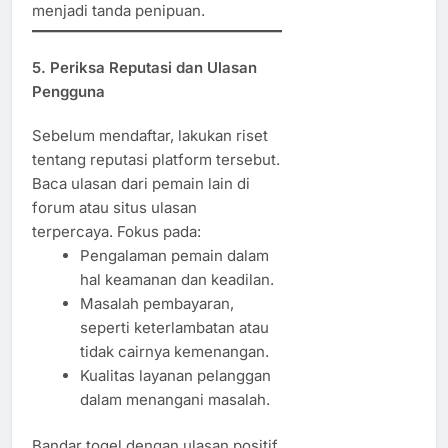
menjadi tanda penipuan.
5.
Periksa Reputasi dan Ulasan
Pengguna
Sebelum mendaftar, lakukan riset
tentang reputasi platform tersebut.
Baca ulasan dari pemain lain di
forum atau situs ulasan
terpercaya. Fokus pada:
Pengalaman pemain dalam
hal keamanan dan keadilan.
Masalah pembayaran,
seperti keterlambatan atau
tidak cairnya kemenangan.
Kualitas layanan pelanggan
dalam menangani masalah.
Bandar togel dengan ulasan positif