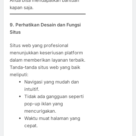
Anda bisa mendapatkan bantuan
kapan saja.
9.
Perhatikan Desain dan Fungsi
Situs
Situs web yang profesional
menunjukkan keseriusan platform
dalam memberikan layanan terbaik.
Tanda-tanda situs web yang baik
meliputi:
Navigasi yang mudah dan
intuitif.
Tidak ada gangguan seperti
pop-up iklan yang
mencurigakan.
Waktu muat halaman yang
cepat.