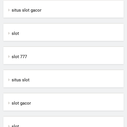
situs slot gacor
slot
slot 777
situs slot
slot gacor
slot