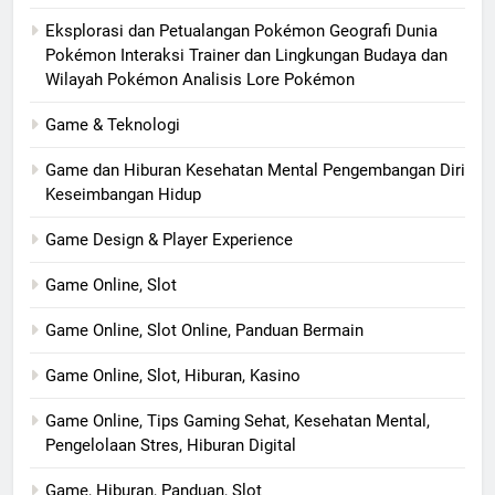
Eksplorasi dan Petualangan Pokémon Geografi Dunia
Pokémon Interaksi Trainer dan Lingkungan Budaya dan
Wilayah Pokémon Analisis Lore Pokémon
Game & Teknologi
Game dan Hiburan Kesehatan Mental Pengembangan Diri
Keseimbangan Hidup
Game Design & Player Experience
Game Online, Slot
Game Online, Slot Online, Panduan Bermain
Game Online, Slot, Hiburan, Kasino
Game Online, Tips Gaming Sehat, Kesehatan Mental,
Pengelolaan Stres, Hiburan Digital
Game, Hiburan, Panduan, Slot