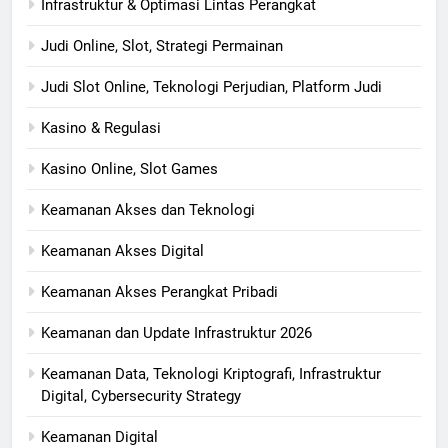
Infrastruktur & Optimasi Lintas Perangkat
Judi Online, Slot, Strategi Permainan
Judi Slot Online, Teknologi Perjudian, Platform Judi
Kasino & Regulasi
Kasino Online, Slot Games
Keamanan Akses dan Teknologi
Keamanan Akses Digital
Keamanan Akses Perangkat Pribadi
Keamanan dan Update Infrastruktur 2026
Keamanan Data, Teknologi Kriptografi, Infrastruktur
Digital, Cybersecurity Strategy
Keamanan Digital