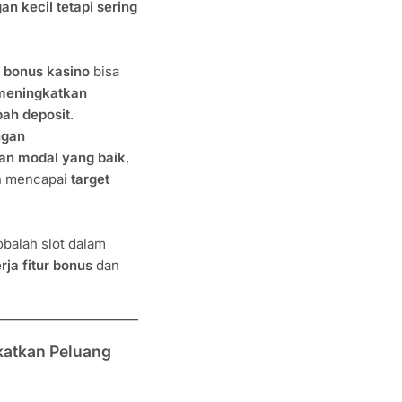
n kecil tetapi sering
i
bonus kasino
bisa
meningkatkan
h deposit
.
ngan
aan modal yang baik
,
h mencapai
target
obalah slot dalam
ja fitur bonus
dan
katkan Peluang