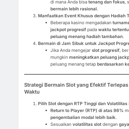
di mana Anda bisa
tenang dan fokus
, 
bermain lebih rasional
.
Manfaatkan Event Khusus dengan Hadiah
Beberapa kasino mengadakan
turname
jackpot progresif
pada
waktu tertentu
peluang menang hadiah tambahan
.
Bermain di Jam Sibuk untuk Jackpot Progre
Jika Anda mengejar
slot progresif
, be
mungkin
meningkatkan peluang jackp
peluang menang tetap
berdasarkan k
Strategi Bermain Slot yang Efektif Terlepas
Waktu
Pilih Slot dengan RTP Tinggi dan Volatilitas
Return to Player (RTP) di atas 96%
me
pengembalian modal lebih baik
.
Sesuaikan
volatilitas slot
dengan
gaya