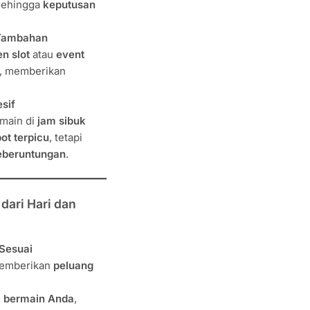
sehingga
keputusan
 Tambahan
n slot
atau
event
, memberikan
sif
rmain di
jam sibuk
ot terpicu
, tetapi
eberuntungan
.
 dari Hari dan
 Sesuai
mberikan
peluang
 bermain Anda
,