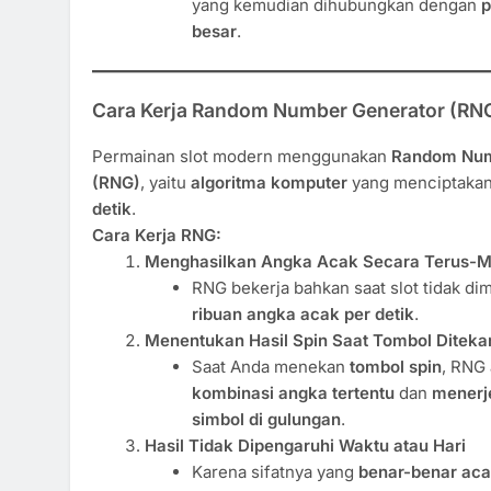
yang kemudian dihubungkan dengan
p
besar
.
Cara Kerja Random Number Generator (RNG
Permainan slot modern menggunakan
Random Num
(RNG)
, yaitu
algoritma komputer
yang menciptaka
detik
.
Cara Kerja RNG:
Menghasilkan Angka Acak Secara Terus-
RNG bekerja bahkan saat slot tidak di
ribuan angka acak per detik
.
Menentukan Hasil Spin Saat Tombol Diteka
Saat Anda menekan
tombol spin
, RNG
kombinasi angka tertentu
dan
menerj
simbol di gulungan
.
Hasil Tidak Dipengaruhi Waktu atau Hari
Karena sifatnya yang
benar-benar ac