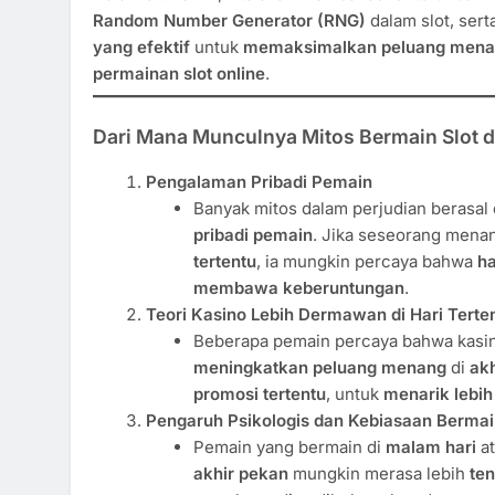
Random Number Generator (RNG)
dalam slot, sert
yang efektif
untuk
memaksimalkan peluang men
permainan slot online
.
Dari Mana Munculnya Mitos Bermain Slot di
Pengalaman Pribadi Pemain
Banyak mitos dalam perjudian berasal 
pribadi pemain
. Jika seseorang mena
tertentu
, ia mungkin percaya bahwa
ha
membawa keberuntungan
.
Teori Kasino Lebih Dermawan di Hari Terte
Beberapa pemain percaya bahwa kasi
meningkatkan peluang menang
di
akh
promosi tertentu
, untuk
menarik lebi
Pengaruh Psikologis dan Kebiasaan Bermai
Pemain yang bermain di
malam hari
at
akhir pekan
mungkin merasa lebih
te