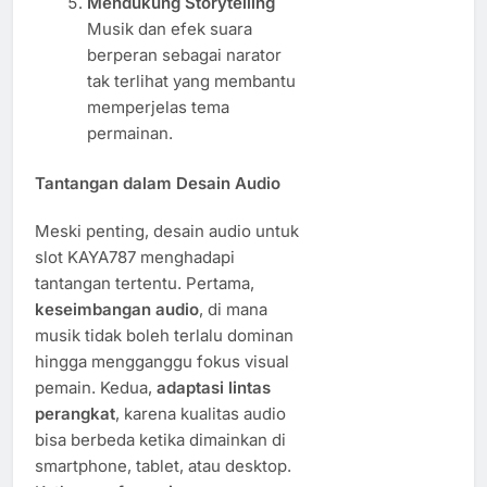
Mendukung Storytelling
Musik dan efek suara
berperan sebagai narator
tak terlihat yang membantu
memperjelas tema
permainan.
Tantangan dalam Desain Audio
Meski penting, desain audio untuk
slot KAYA787 menghadapi
tantangan tertentu. Pertama,
keseimbangan audio
, di mana
musik tidak boleh terlalu dominan
hingga mengganggu fokus visual
pemain. Kedua,
adaptasi lintas
perangkat
, karena kualitas audio
bisa berbeda ketika dimainkan di
smartphone, tablet, atau desktop.