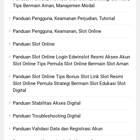
Tips Bermain Aman, Manajemen Modal
Panduan Pengguna, Keamanan Perjudian, Tutorial
Panduan Pengguna, Keamanan, Slot Online
Panduan Slot Online
Panduan Slot Online Login Edwinslot Resmi Akses Akun
Slot Online Tips Pemula Slot Online Bermain Slot Aman
Panduan Slot Online Tips Bonus Slot Link Slot Resmi
Slot Online Pemula Strategi Bermain Slot Edukasi Slot
Digital
Panduan Stabilitas Akses Digital
Panduan Troubleshooting Digital
Panduan Validasi Data dan Registrasi Akun