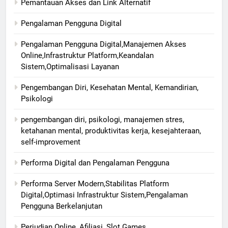
Pemantauan Akses dan Link Alternatif
Pengalaman Pengguna Digital
Pengalaman Pengguna Digital,Manajemen Akses
Online,Infrastruktur Platform,Keandalan
Sistem,Optimalisasi Layanan
Pengembangan Diri, Kesehatan Mental, Kemandirian,
Psikologi
pengembangan diri, psikologi, manajemen stres,
ketahanan mental, produktivitas kerja, kesejahteraan,
self-improvement
Performa Digital dan Pengalaman Pengguna
Performa Server Modern,Stabilitas Platform
Digital,Optimasi Infrastruktur Sistem,Pengalaman
Pengguna Berkelanjutan
Perjudian Online, Afiliasi, Slot Games