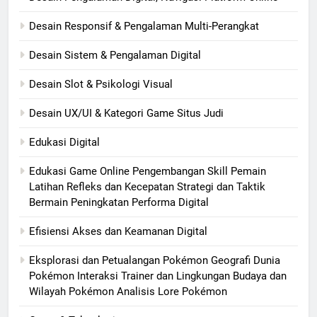
Desain Responsif & Pengalaman Multi-Perangkat
Desain Sistem & Pengalaman Digital
Desain Slot & Psikologi Visual
Desain UX/UI & Kategori Game Situs Judi
Edukasi Digital
Edukasi Game Online Pengembangan Skill Pemain
Latihan Refleks dan Kecepatan Strategi dan Taktik
Bermain Peningkatan Performa Digital
Efisiensi Akses dan Keamanan Digital
Eksplorasi dan Petualangan Pokémon Geografi Dunia
Pokémon Interaksi Trainer dan Lingkungan Budaya dan
Wilayah Pokémon Analisis Lore Pokémon