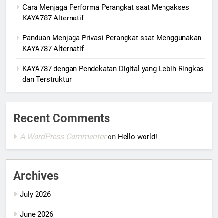
Cara Menjaga Performa Perangkat saat Mengakses
KAYA787 Alternatif
Panduan Menjaga Privasi Perangkat saat Menggunakan
KAYA787 Alternatif
KAYA787 dengan Pendekatan Digital yang Lebih Ringkas
dan Terstruktur
Recent Comments
A WordPress Commenter
on
Hello world!
Archives
July 2026
June 2026