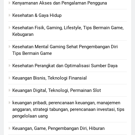
Kenyamanan Akses dan Pengalaman Pengguna
Kesehatan & Gaya Hidup
Kesehatan Fisik, Gaming, Lifestyle, Tips Bermain Game,
Kebugaran
Kesehatan Mental Gaming Sehat Pengembangan Diri
Tips Bermain Game
Kesehatan Perangkat dan Optimalisasi Sumber Daya
Keuangan Bisnis, Teknologi Finansial
Keuangan Digital, Teknologi, Permainan Slot
keuangan pribadi, perencanaan keuangan, manajemen
anggaran, strategi tabungan, perencanaan investasi, tips
pengelolaan uang
Keuangan, Game, Pengembangan Diri, Hiburan