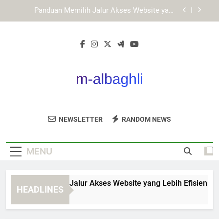
Skip
Cara Menjaga Performa Perangkat saat
to
Mengakses KAYA787 Alternatif
content
Panduan Menjaga Privasi Perangkat saat
Menggunakan KAYA787 Alternatif
Panduan Memilih Jalur Akses Website yang Lebih
Efisien dan Aman
Panduan Memilih Jalur Akses Website yang
Efisien, Stabil, dan Aman
Cara Menjaga Performa Perangkat saat
Mengakses KAYA787 Alternatif
M Albaghli
Dapatkan Produk Kecantikan Berkualitas Di
Panduan Menjaga Privasi Perangkat saat
NEWSLETTER
RANDOM NEWS
Menggunakan KAYA787 Alternatif
M Albaghli.
MENU
nduan Memilih Jalur Akses Website yang Lebih Efisien dan A
HEADLINES
Weeks Ago