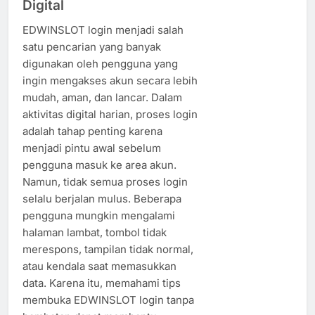
Digital
EDWINSLOT login menjadi salah
satu pencarian yang banyak
digunakan oleh pengguna yang
ingin mengakses akun secara lebih
mudah, aman, dan lancar. Dalam
aktivitas digital harian, proses login
adalah tahap penting karena
menjadi pintu awal sebelum
pengguna masuk ke area akun.
Namun, tidak semua proses login
selalu berjalan mulus. Beberapa
pengguna mungkin mengalami
halaman lambat, tombol tidak
merespons, tampilan tidak normal,
atau kendala saat memasukkan
data. Karena itu, memahami tips
membuka EDWINSLOT login tanpa