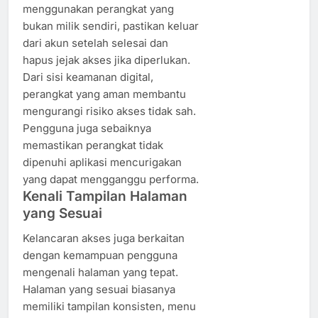
menggunakan perangkat yang
bukan milik sendiri, pastikan keluar
dari akun setelah selesai dan
hapus jejak akses jika diperlukan.
Dari sisi keamanan digital,
perangkat yang aman membantu
mengurangi risiko akses tidak sah.
Pengguna juga sebaiknya
memastikan perangkat tidak
dipenuhi aplikasi mencurigakan
yang dapat mengganggu performa.
Kenali Tampilan Halaman
yang Sesuai
Kelancaran akses juga berkaitan
dengan kemampuan pengguna
mengenali halaman yang tepat.
Halaman yang sesuai biasanya
memiliki tampilan konsisten, menu