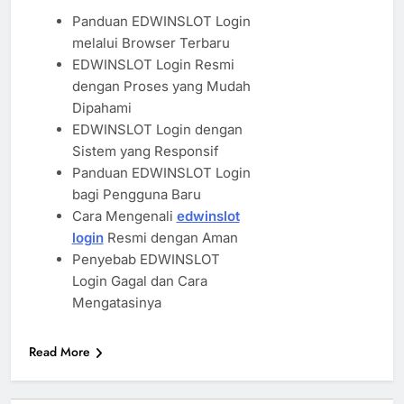
Panduan EDWINSLOT Login
melalui Browser Terbaru
EDWINSLOT Login Resmi
dengan Proses yang Mudah
Dipahami
EDWINSLOT Login dengan
Sistem yang Responsif
Panduan EDWINSLOT Login
bagi Pengguna Baru
Cara Mengenali
edwinslot
login
Resmi dengan Aman
Penyebab EDWINSLOT
Login Gagal dan Cara
Mengatasinya
Read More