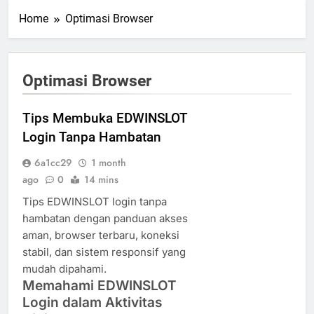
Home
Optimasi Browser
Optimasi Browser
Tips Membuka EDWINSLOT
Login Tanpa Hambatan
6a1cc29
1 month
ago
0
14 mins
Tips EDWINSLOT login tanpa
hambatan dengan panduan akses
aman, browser terbaru, koneksi
stabil, dan sistem responsif yang
mudah dipahami.
Memahami EDWINSLOT
Login dalam Aktivitas