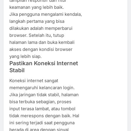
tampilan responsif dan fitur
keamanan yang lebih baik.
Jika pengguna mengalami kendala,
langkah pertama yang bisa
dilakukan adalah memperbarui
browser. Setelah itu, tutup
halaman lama dan buka kembali
akses dengan kondisi browser
yang lebih siap.
Pastikan Koneksi Internet
Stabil
Koneksi internet sangat
memengaruhi kelancaran login.
Jika jaringan tidak stabil, halaman
bisa terbuka sebagian, proses
input terasa lambat, atau tombol
tidak merespons dengan baik. Hal
ini sering terjadi saat pengguna
berada di area dengan sinyal