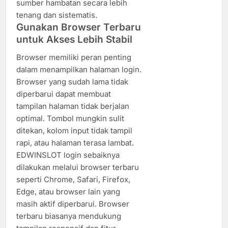
sumber hambatan secara lebih
tenang dan sistematis.
Gunakan Browser Terbaru
untuk Akses Lebih Stabil
Browser memiliki peran penting
dalam menampilkan halaman login.
Browser yang sudah lama tidak
diperbarui dapat membuat
tampilan halaman tidak berjalan
optimal. Tombol mungkin sulit
ditekan, kolom input tidak tampil
rapi, atau halaman terasa lambat.
EDWINSLOT login sebaiknya
dilakukan melalui browser terbaru
seperti Chrome, Safari, Firefox,
Edge, atau browser lain yang
masih aktif diperbarui. Browser
terbaru biasanya mendukung