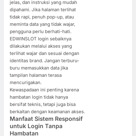
jelas, dan instruksi yang mudah
dipahami. Jika halaman terlihat
tidak rapi, penuh pop-up, atau
meminta data yang tidak wajar,
pengguna perlu berhati-hati.
EDWINSLOT login sebaiknya
dilakukan melalui akses yang
terlihat wajar dan sesuai dengan
identitas brand. Jangan terburu-
buru memasukkan data jika
tampilan halaman terasa
mencurigakan.
Kewaspadaan ini penting karena
hambatan login tidak hanya
bersifat teknis, tetapi juga bisa
berkaitan dengan keamanan akses.
Manfaat Sistem Responsif
untuk Login Tanpa
Hambatan