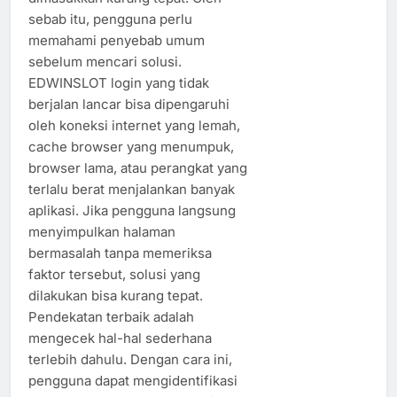
sebab itu, pengguna perlu
memahami penyebab umum
sebelum mencari solusi.
EDWINSLOT login yang tidak
berjalan lancar bisa dipengaruhi
oleh koneksi internet yang lemah,
cache browser yang menumpuk,
browser lama, atau perangkat yang
terlalu berat menjalankan banyak
aplikasi. Jika pengguna langsung
menyimpulkan halaman
bermasalah tanpa memeriksa
faktor tersebut, solusi yang
dilakukan bisa kurang tepat.
Pendekatan terbaik adalah
mengecek hal-hal sederhana
terlebih dahulu. Dengan cara ini,
pengguna dapat mengidentifikasi