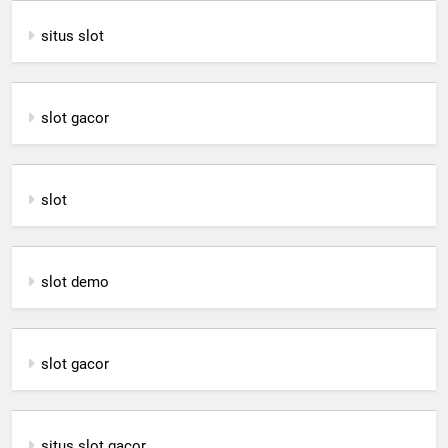
situs slot
slot gacor
slot
slot demo
slot gacor
situs slot gacor