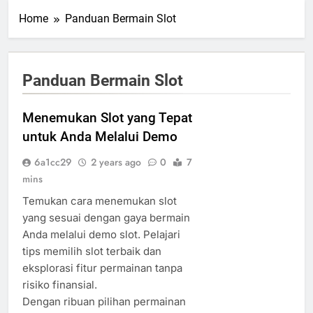
Home
Panduan Bermain Slot
Panduan Bermain Slot
Menemukan Slot yang Tepat
untuk Anda Melalui Demo
6a1cc29
2 years ago
0
7
mins
Temukan cara menemukan slot
yang sesuai dengan gaya bermain
Anda melalui demo slot. Pelajari
tips memilih slot terbaik dan
eksplorasi fitur permainan tanpa
risiko finansial.
Dengan ribuan pilihan permainan