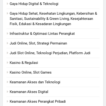
Gaya Hidup Digital & Teknologi
Gaya Hidup Sehat, Kesehatan Lingkungan, Kebersihan &
Sanitasi, Sustainability & Green Living, Kesejahteraan
Fisik, Edukasi & Kesadaran Lingkungan
Infrastruktur & Optimasi Lintas Perangkat
Judi Online, Slot, Strategi Permainan
Judi Slot Online, Teknologi Perjudian, Platform Judi
Kasino & Regulasi
Kasino Online, Slot Games
Keamanan Akses dan Teknologi
Keamanan Akses Digital
Keamanan Akses Perangkat Pribadi