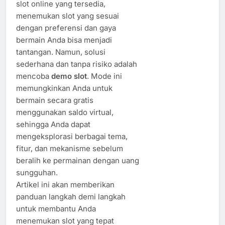
slot online yang tersedia,
menemukan slot yang sesuai
dengan preferensi dan gaya
bermain Anda bisa menjadi
tantangan. Namun, solusi
sederhana dan tanpa risiko adalah
mencoba
demo slot
. Mode ini
memungkinkan Anda untuk
bermain secara gratis
menggunakan saldo virtual,
sehingga Anda dapat
mengeksplorasi berbagai tema,
fitur, dan mekanisme sebelum
beralih ke permainan dengan uang
sungguhan.
Artikel ini akan memberikan
panduan langkah demi langkah
untuk membantu Anda
menemukan slot yang tepat