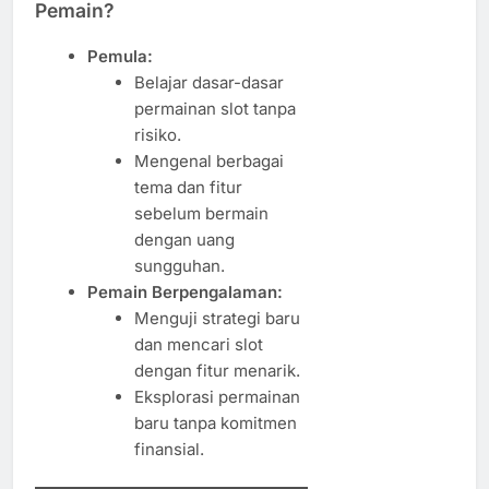
Pemain?
Pemula:
Belajar dasar-dasar
permainan slot tanpa
risiko.
Mengenal berbagai
tema dan fitur
sebelum bermain
dengan uang
sungguhan.
Pemain Berpengalaman:
Menguji strategi baru
dan mencari slot
dengan fitur menarik.
Eksplorasi permainan
baru tanpa komitmen
finansial.