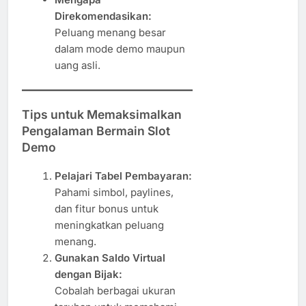
Direkomendasikan:
Peluang menang besar
dalam mode demo maupun
uang asli.
Tips untuk Memaksimalkan
Pengalaman Bermain Slot
Demo
Pelajari Tabel Pembayaran:
Pahami simbol, paylines,
dan fitur bonus untuk
meningkatkan peluang
menang.
Gunakan Saldo Virtual
dengan Bijak:
Cobalah berbagai ukuran