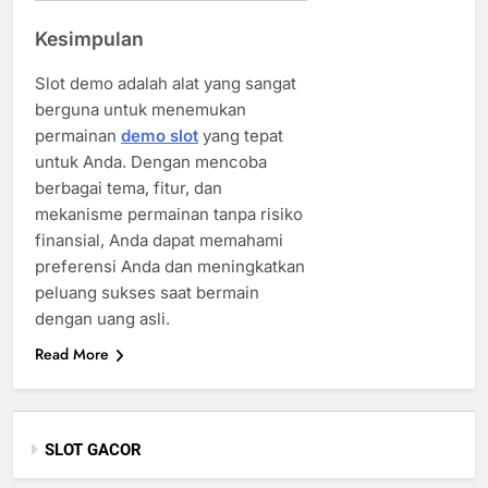
Kesimpulan
Slot demo adalah alat yang sangat
berguna untuk menemukan
permainan
demo slot
yang tepat
untuk Anda. Dengan mencoba
berbagai tema, fitur, dan
mekanisme permainan tanpa risiko
finansial, Anda dapat memahami
preferensi Anda dan meningkatkan
peluang sukses saat bermain
dengan uang asli.
Read More
SLOT GACOR