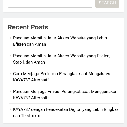
SEARCH
Recent Posts
Panduan Memilih Jalur Akses Website yang Lebih
Efisien dan Aman
Panduan Memilih Jalur Akses Website yang Efisien,
Stabil, dan Aman
Cara Menjaga Performa Perangkat saat Mengakses
KAYA787 Alternatif
Panduan Menjaga Privasi Perangkat saat Menggunakan
KAYA787 Alternatif
KAYA787 dengan Pendekatan Digital yang Lebih Ringkas
dan Terstruktur