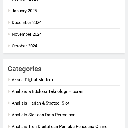
January 2025
December 2024
November 2024
October 2024
Categories
Akses Digital Modern
Analisis & Edukasi Teknologi Hiburan
Analisis Harian & Strategi Slot
Analisis Slot dan Data Permainan
Analisis Tren Digital dan Perilaku Pengguna Online