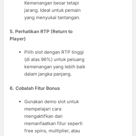
Kemenangan besar tetapi
jarang. Ideal untuk pemain
yang menyukai tantangan.
5. Perhatikan RTP (Return to
Player)
Pilih slot dengan RTP tinggi
(di atas 96%) untuk peluang
kemenangan yang lebih baik
dalam jangka panjang.
6. Cobalah Fitur Bonus
Gunakan demo slot untuk
mempelajari cara
mengaktifkan dan
memanfaatkan fitur seperti
free spins, multiplier, atau