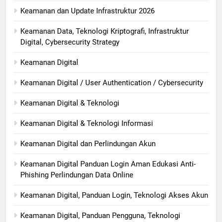
Keamanan dan Update Infrastruktur 2026
Keamanan Data, Teknologi Kriptografi, Infrastruktur
Digital, Cybersecurity Strategy
Keamanan Digital
Keamanan Digital / User Authentication / Cybersecurity
Keamanan Digital & Teknologi
Keamanan Digital & Teknologi Informasi
Keamanan Digital dan Perlindungan Akun
Keamanan Digital Panduan Login Aman Edukasi Anti-
Phishing Perlindungan Data Online
Keamanan Digital, Panduan Login, Teknologi Akses Akun
Keamanan Digital, Panduan Pengguna, Teknologi