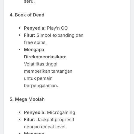
seru.
4. Book of Dead
Penyedia:
Play’n GO
Fitur:
Simbol expanding dan
free spins.
Mengapa
Direkomendasikan:
Volatilitas tinggi
memberikan tantangan
untuk pemain
berpengalaman.
5. Mega Moolah
Penyedia:
Microgaming
Fitur:
Jackpot progresif
dengan empat level.
Mengapa