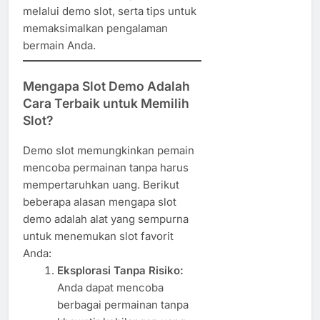
melalui demo slot, serta tips untuk
memaksimalkan pengalaman
bermain Anda.
Mengapa Slot Demo Adalah
Cara Terbaik untuk Memilih
Slot?
Demo slot memungkinkan pemain
mencoba permainan tanpa harus
mempertaruhkan uang. Berikut
beberapa alasan mengapa slot
demo adalah alat yang sempurna
untuk menemukan slot favorit
Anda:
Eksplorasi Tanpa Risiko:
Anda dapat mencoba
berbagai permainan tanpa