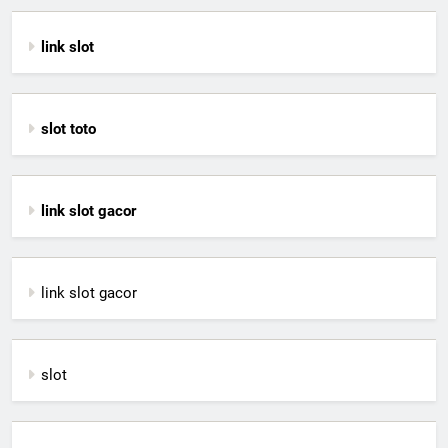
link slot
slot toto
link slot gacor
link slot gacor
slot