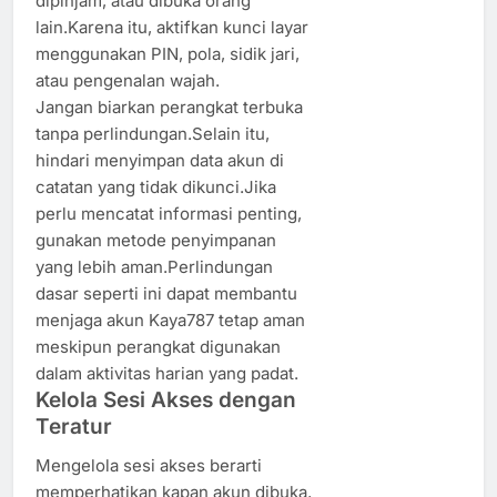
dipinjam, atau dibuka orang
lain.Karena itu, aktifkan kunci layar
menggunakan PIN, pola, sidik jari,
atau pengenalan wajah.
Jangan biarkan perangkat terbuka
tanpa perlindungan.Selain itu,
hindari menyimpan data akun di
catatan yang tidak dikunci.Jika
perlu mencatat informasi penting,
gunakan metode penyimpanan
yang lebih aman.Perlindungan
dasar seperti ini dapat membantu
menjaga akun Kaya787 tetap aman
meskipun perangkat digunakan
dalam aktivitas harian yang padat.
Kelola Sesi Akses dengan
Teratur
Mengelola sesi akses berarti
memperhatikan kapan akun dibuka,