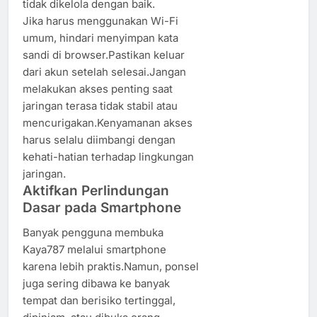
tidak dikelola dengan baik.
Jika harus menggunakan Wi-Fi
umum, hindari menyimpan kata
sandi di browser.Pastikan keluar
dari akun setelah selesai.Jangan
melakukan akses penting saat
jaringan terasa tidak stabil atau
mencurigakan.Kenyamanan akses
harus selalu diimbangi dengan
kehati-hatian terhadap lingkungan
jaringan.
Aktifkan Perlindungan
Dasar pada Smartphone
Banyak pengguna membuka
Kaya787 melalui smartphone
karena lebih praktis.Namun, ponsel
juga sering dibawa ke banyak
tempat dan berisiko tertinggal,