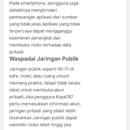
Pada smartphone, pengguna juga
sebaiknya menghindari
pemasangan aplikasi dari sumber
yang tidak jelas.Aplikasi yang tidak
terpercaya dapat mengganggu
keamanan perangkat dan
membuka risiko terhadap data
pribadi.
Waspadai Jaringan Publik
Jaringan publik seperti Wi-Fi di
kafe, hotel, atau ruang umum
memang praktis, tetapi tidak selalu
ideal untuk membuka akun
pribadi.Jika pengguna Kaya787
perlu memasukkan informasi akun,
jaringan pribadi yang stabil lebih
disarankan.Jaringan publik dapat
memiliki risiko lebih tinggi jika