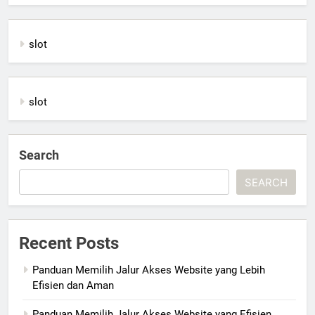
slot
slot
Search
SEARCH
Recent Posts
Panduan Memilih Jalur Akses Website yang Lebih
Efisien dan Aman
Panduan Memilih Jalur Akses Website yang Efisien,