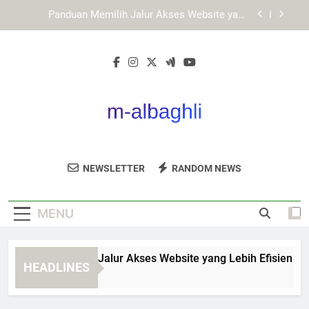
Skip
Cara Menjaga Performa Perangkat saat
to
Mengakses KAYA787 Alternatif
content
Panduan Menjaga Privasi Perangkat saat
Menggunakan KAYA787 Alternatif
Panduan Memilih Jalur Akses Website yang Lebih
Efisien dan Aman
Panduan Memilih Jalur Akses Website yang
Efisien, Stabil, dan Aman
Cara Menjaga Performa Perangkat saat
Mengakses KAYA787 Alternatif
M Albaghli
Dapatkan Produk Kecantikan Berkualitas Di
Panduan Menjaga Privasi Perangkat saat
NEWSLETTER
RANDOM NEWS
Menggunakan KAYA787 Alternatif
M Albaghli.
MENU
nduan Memilih Jalur Akses Website yang Lebih Efisien dan 
HEADLINES
Weeks Ago