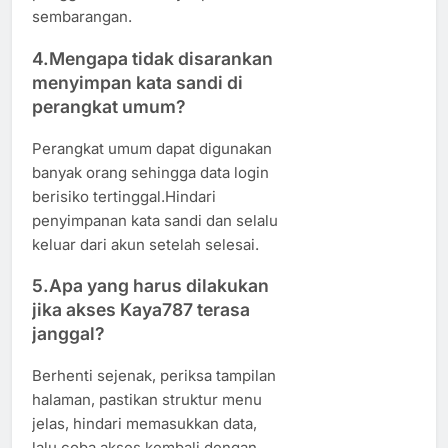
sembarangan.
4.Mengapa tidak disarankan
menyimpan kata sandi di
perangkat umum?
Perangkat umum dapat digunakan
banyak orang sehingga data login
berisiko tertinggal.Hindari
penyimpanan kata sandi dan selalu
keluar dari akun setelah selesai.
5.Apa yang harus dilakukan
jika akses Kaya787 terasa
janggal?
Berhenti sejenak, periksa tampilan
halaman, pastikan struktur menu
jelas, hindari memasukkan data,
lalu coba akses kembali dengan