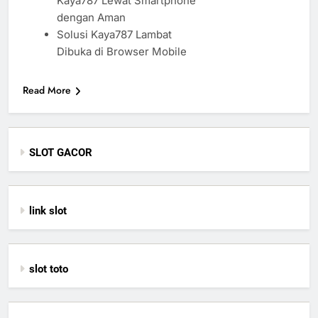
Kaya787 Lewat Smartphone
dengan Aman
Solusi Kaya787 Lambat
Dibuka di Browser Mobile
Read More
SLOT GACOR
link slot
slot toto