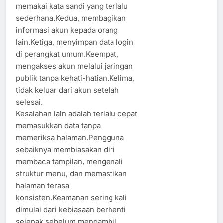
memakai kata sandi yang terlalu
sederhana.Kedua, membagikan
informasi akun kepada orang
lain.Ketiga, menyimpan data login
di perangkat umum.Keempat,
mengakses akun melalui jaringan
publik tanpa kehati-hatian.Kelima,
tidak keluar dari akun setelah
selesai.
Kesalahan lain adalah terlalu cepat
memasukkan data tanpa
memeriksa halaman.Pengguna
sebaiknya membiasakan diri
membaca tampilan, mengenali
struktur menu, dan memastikan
halaman terasa
konsisten.Keamanan sering kali
dimulai dari kebiasaan berhenti
sejenak sebelum mengambil