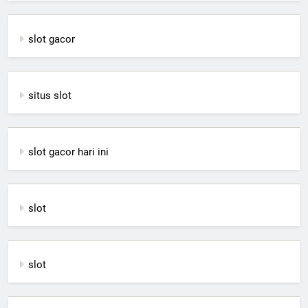
slot gacor
situs slot
slot gacor hari ini
slot
slot