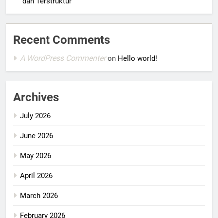
dan Terstruktur
Recent Comments
A WordPress Commenter
on
Hello world!
Archives
July 2026
June 2026
May 2026
April 2026
March 2026
February 2026