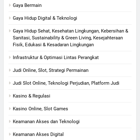
Gaya Bermain
Gaya Hidup Digital & Teknologi
Gaya Hidup Sehat, Kesehatan Lingkungan, Kebersihan &
Sanitasi, Sustainability & Green Living, Kesejahteraan
Fisik, Edukasi & Kesadaran Lingkungan
Infrastruktur & Optimasi Lintas Perangkat
Judi Online, Slot, Strategi Permainan
Judi Slot Online, Teknologi Perjudian, Platform Judi
Kasino & Regulasi
Kasino Online, Slot Games
Keamanan Akses dan Teknologi
Keamanan Akses Digital