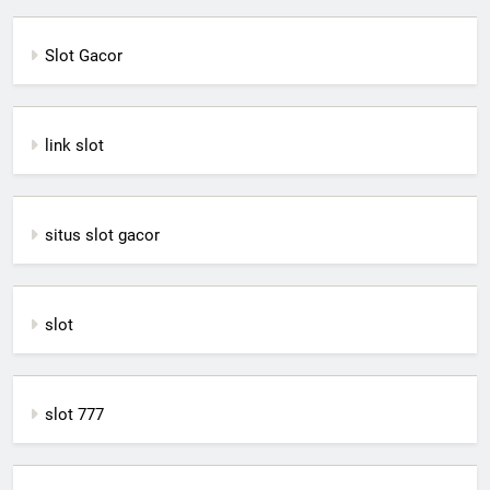
Slot Gacor
link slot
situs slot gacor
slot
slot 777