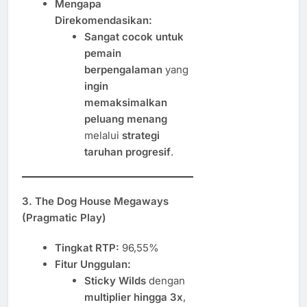
Mengapa
Direkomendasikan:
Sangat cocok untuk
pemain
berpengalaman
yang
ingin
memaksimalkan
peluang menang
melalui
strategi
taruhan progresif
.
3. The Dog House Megaways
(Pragmatic Play)
Tingkat RTP:
96,55%
Fitur Unggulan:
Sticky Wilds
dengan
multiplier hingga 3x
,