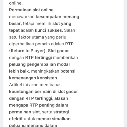
online.
Permainan slot online
menawarkan
kesempatan menang
besar
, tetapi memilih
slot yang
tepat
adalah
kunci sukses
. Salah
satu faktor utama yang perlu
diperhatikan pemain adalah
RTP
(Return to Player)
.
Slot gacor
dengan
RTP tertinggi
memberikan
peluang pengembalian modal
lebih baik
, meningkatkan
potensi
kemenangan konsisten
.
Artikel ini akan membahas
keuntungan bermain di slot gacor
dengan RTP tertinggi
,
alasan
mengapa RTP penting dalam
permainan slot
, serta
strategi
efektif
untuk
memaksimalkan
peluang menang dalam