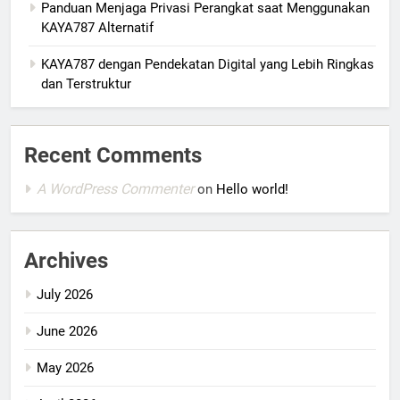
Panduan Menjaga Privasi Perangkat saat Menggunakan
KAYA787 Alternatif
KAYA787 dengan Pendekatan Digital yang Lebih Ringkas
dan Terstruktur
Recent Comments
A WordPress Commenter
on
Hello world!
Archives
July 2026
June 2026
May 2026