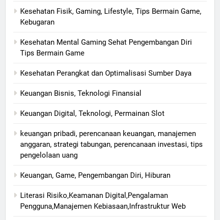
Kesehatan Fisik, Gaming, Lifestyle, Tips Bermain Game,
Kebugaran
Kesehatan Mental Gaming Sehat Pengembangan Diri
Tips Bermain Game
Kesehatan Perangkat dan Optimalisasi Sumber Daya
Keuangan Bisnis, Teknologi Finansial
Keuangan Digital, Teknologi, Permainan Slot
keuangan pribadi, perencanaan keuangan, manajemen
anggaran, strategi tabungan, perencanaan investasi, tips
pengelolaan uang
Keuangan, Game, Pengembangan Diri, Hiburan
Literasi Risiko,Keamanan Digital,Pengalaman
Pengguna,Manajemen Kebiasaan,Infrastruktur Web