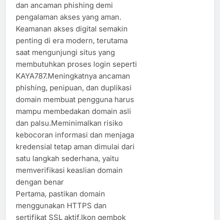
dan ancaman phishing demi
pengalaman akses yang aman.
Keamanan akses digital semakin
penting di era modern, terutama
saat mengunjungi situs yang
membutuhkan proses login seperti
KAYA787.Meningkatnya ancaman
phishing, penipuan, dan duplikasi
domain membuat pengguna harus
mampu membedakan domain asli
dan palsu.Meminimalkan risiko
kebocoran informasi dan menjaga
kredensial tetap aman dimulai dari
satu langkah sederhana, yaitu
memverifikasi keaslian domain
dengan benar
Pertama, pastikan domain
menggunakan HTTPS dan
sertifikat SSL aktif.Ikon gembok