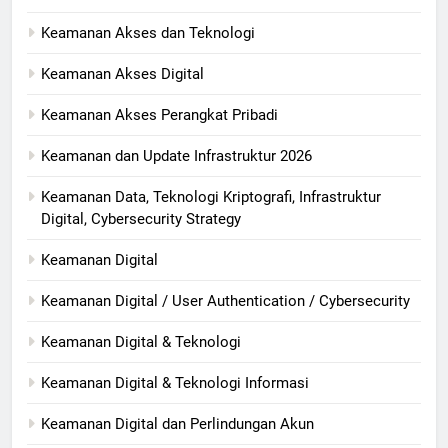
Keamanan Akses dan Teknologi
Keamanan Akses Digital
Keamanan Akses Perangkat Pribadi
Keamanan dan Update Infrastruktur 2026
Keamanan Data, Teknologi Kriptografi, Infrastruktur
Digital, Cybersecurity Strategy
Keamanan Digital
Keamanan Digital / User Authentication / Cybersecurity
Keamanan Digital & Teknologi
Keamanan Digital & Teknologi Informasi
Keamanan Digital dan Perlindungan Akun