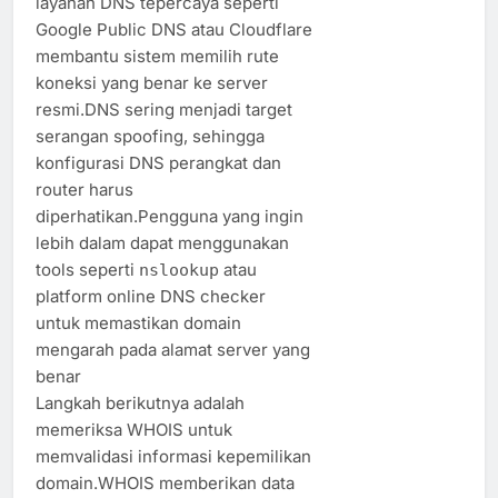
layanan DNS tepercaya seperti
Google Public DNS atau Cloudflare
membantu sistem memilih rute
koneksi yang benar ke server
resmi.DNS sering menjadi target
serangan spoofing, sehingga
konfigurasi DNS perangkat dan
router harus
diperhatikan.Pengguna yang ingin
lebih dalam dapat menggunakan
tools seperti
atau
nslookup
platform online DNS checker
untuk memastikan domain
mengarah pada alamat server yang
benar
Langkah berikutnya adalah
memeriksa WHOIS untuk
memvalidasi informasi kepemilikan
domain.WHOIS memberikan data