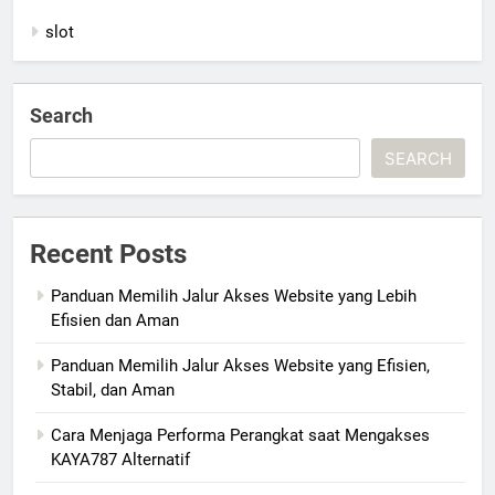
slot
Search
SEARCH
Recent Posts
Panduan Memilih Jalur Akses Website yang Lebih
Efisien dan Aman
Panduan Memilih Jalur Akses Website yang Efisien,
Stabil, dan Aman
Cara Menjaga Performa Perangkat saat Mengakses
KAYA787 Alternatif