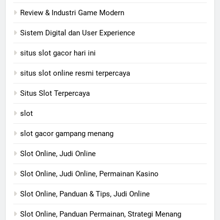
Review & Industri Game Modern
Sistem Digital dan User Experience
situs slot gacor hari ini
situs slot online resmi terpercaya
Situs Slot Terpercaya
slot
slot gacor gampang menang
Slot Online, Judi Online
Slot Online, Judi Online, Permainan Kasino
Slot Online, Panduan & Tips, Judi Online
Slot Online, Panduan Permainan, Strategi Menang