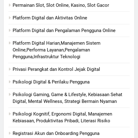
Permainan Slot, Slot Online, Kasino, Slot Gacor
Platform Digital dan Aktivitas Online
Platform Digital dan Pengalaman Pengguna Online
Platform Digital Harian,Manajemen Sistem
Online,Performa Layanan,Pengalaman
Pengguna,Infrastruktur Teknologi
Privasi Perangkat dan Kontrol Jejak Digital
Psikologi Digital & Perilaku Pengguna
Psikologi Gaming, Game & Lifestyle, Kebiasaan Sehat
Digital, Mental Wellness, Strategi Bermain Nyaman
Psikologi Kognitif, Ergonomi Digital, Manajemen
Kebiasaan, Produktivitas Pribadi, Literasi Risiko
Registrasi Akun dan Onboarding Pengguna