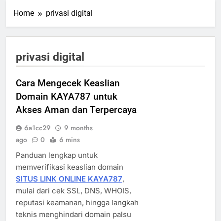
Home
privasi digital
privasi digital
Cara Mengecek Keaslian
Domain KAYA787 untuk
Akses Aman dan Terpercaya
6a1cc29
9 months
ago
0
6 mins
Panduan lengkap untuk
memverifikasi keaslian domain
SITUS LINK ONLINE KAYA787
,
mulai dari cek SSL, DNS, WHOIS,
reputasi keamanan, hingga langkah
teknis menghindari domain palsu