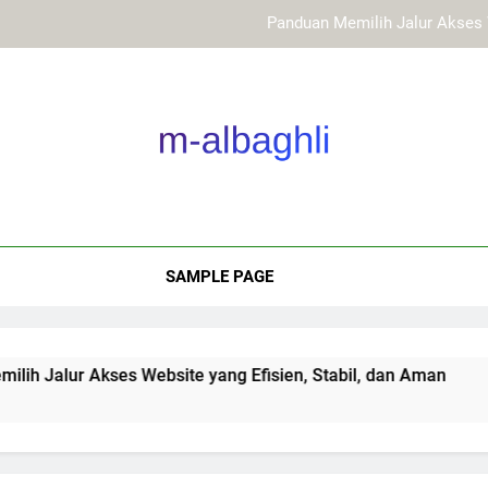
Panduan Memilih Jalur Akses W
Cara Menjaga Performa Perangk
Panduan Menjaga Privasi Perangkat
Panduan Memilih Jalur Akses
lbaghli
Panduan Memilih Jalur Akses W
roduk Kecantikan Berkualitas Di M Albaghli.
Cara Menjaga Performa Perangk
SAMPLE PAGE
Panduan Menjaga Privasi Perangkat
kses Website yang Efisien, Stabil, dan Aman
Cara Menj
3 Weeks Ago