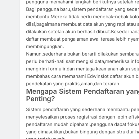
pengguna memahami langkah berikutnya setelah regi
Bagi pengguna baru,sistem pendaftaran yang sede
membantu.Mereka tidak perlu menebak-nebak kol
diisi,bagaimana membuat data akun yang rapi,atau 
dilakukan setelah akun berhasil dibuat.Kesederha
daftar membuat pengalaman awal terasa lebih nyam
membingungkan.
Namun,sederhana bukan berarti dilakukan sembar
perlu berhati-hati saat mengisi data,memeriksa in
mengirim formulir,dan menjaga keamanan akun sejak
membahas cara memahami Edwinslot daftar akun b
pendekatan yang praktis,aman,dan terarah.
Mengapa Sistem Pendaftaran yan
Penting?
Sistem pendaftaran yang sederhana membantu pe
menyelesaikan proses registrasi dengan lebih efisi
pendaftaran mudah dipahami,pengguna dapat fokus 
yang dimasukkan,bukan bingung dengan struktur ha