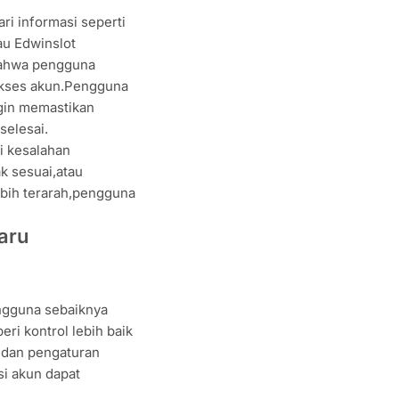
i informasi seperti
au Edwinslot
 bahwa pengguna
akses akun.Pengguna
ngin memastikan
selesai.
 kesalahan
k sesuai,atau
ebih terarah,pengguna
aru
ngguna sebaiknya
ri kontrol lebih baik
,dan pengaturan
i akun dapat