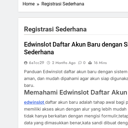
Home
Registrasi Sederhana
Registrasi Sederhana
Edwinslot Daftar Akun Baru dengan 
Sederhana
6a1cc29
2 Months Ago
0
16 Mins
Panduan Edwinslot daftar akun baru dengan sistem 
aman, dan mudah dipahami agar akun siap digunak
baru.
Memahami Edwinslot Daftar Akun
edwinslot
daftar akun baru adalah tahap awal bagi
memiliki akses akun dengan alur yang lebih mudah 
tidak hanya berkaitan dengan mengisi formulir,teta
data yang dimasukkan benar,kata sandi dibuat den