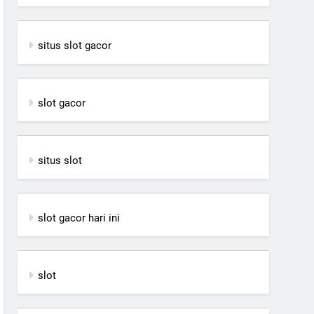
situs slot gacor
slot gacor
situs slot
slot gacor hari ini
slot