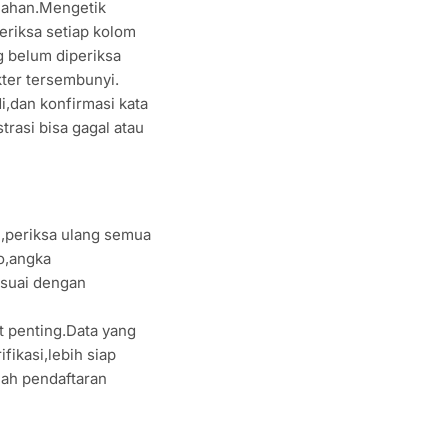
rlahan.Mengetik
riksa setiap kolom
g belum diperiksa
kter tersembunyi.
,dan konfirmasi kata
trasi bisa gagal atau
,periksa ulang semua
o,angka
esuai dengan
t penting.Data yang
ikasi,lebih siap
lah pendaftaran