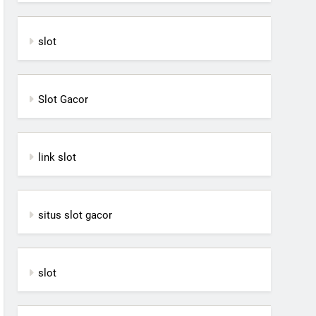
slot
Slot Gacor
link slot
situs slot gacor
slot