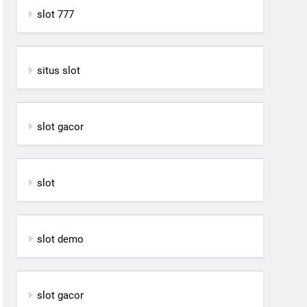
slot 777
situs slot
slot gacor
slot
slot demo
slot gacor