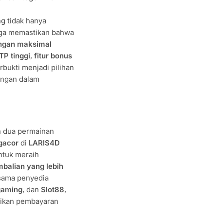
ng tidak hanya
juga memastikan bahwa
ngan maksimal
TP tinggi
,
fitur bonus
rbukti menjadi pilihan
angan dalam
n dua permainan
 gacor
di
LARIS4D
ntuk meraih
balian yang lebih
rsama penyedia
gaming
, dan
Slot88
,
tikan pembayaran