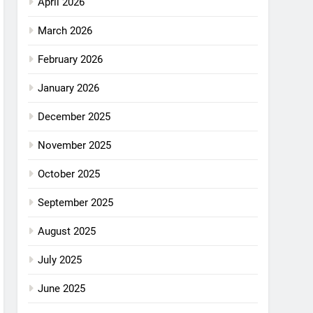
April 2026
March 2026
February 2026
January 2026
December 2025
November 2025
October 2025
September 2025
August 2025
July 2025
June 2025