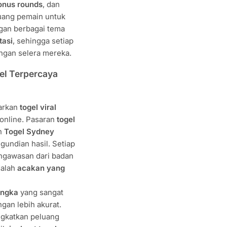
onus rounds
, dan
uang pemain untuk
ngan berbagai tema
tasi
, sehingga setiap
ngan selera mereka.
el Terpercaya
arkan
togel viral
 online. Pasaran
togel
an
Togel Sydney
gundian hasil. Setiap
engawasan dari badan
dalah
acakan yang
angka
yang sangat
an lebih akurat.
ngkatkan peluang