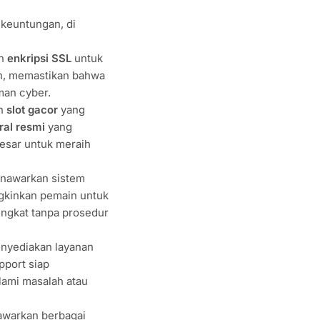
keuntungan, di
n
enkripsi SSL
untuk
in, memastikan bahwa
man cyber.
in
slot gacor
yang
iral resmi
yang
sar untuk meraih
awarkan sistem
gkinkan pemain untuk
ngkat tanpa prosedur
yediakan layanan
pport siap
ami masalah atau
warkan berbagai