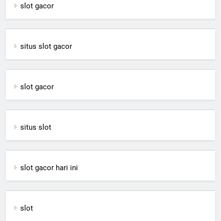
slot gacor
situs slot gacor
slot gacor
situs slot
slot gacor hari ini
slot