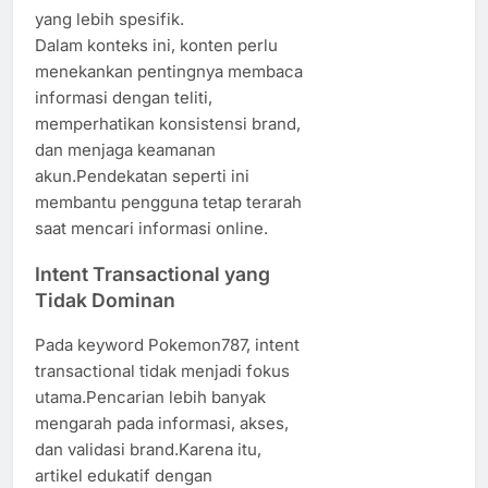
yang lebih spesifik.
Dalam konteks ini, konten perlu
menekankan pentingnya membaca
informasi dengan teliti,
memperhatikan konsistensi brand,
dan menjaga keamanan
akun.Pendekatan seperti ini
membantu pengguna tetap terarah
saat mencari informasi online.
Intent Transactional yang
Tidak Dominan
Pada keyword Pokemon787, intent
transactional tidak menjadi fokus
utama.Pencarian lebih banyak
mengarah pada informasi, akses,
dan validasi brand.Karena itu,
artikel edukatif dengan