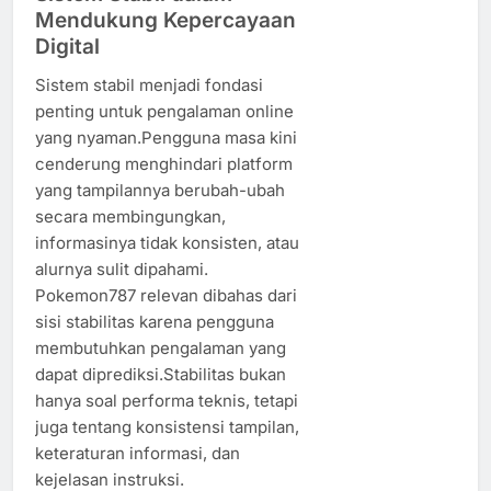
Mendukung Kepercayaan
Digital
Sistem stabil menjadi fondasi
penting untuk pengalaman online
yang nyaman.Pengguna masa kini
cenderung menghindari platform
yang tampilannya berubah-ubah
secara membingungkan,
informasinya tidak konsisten, atau
alurnya sulit dipahami.
Pokemon787 relevan dibahas dari
sisi stabilitas karena pengguna
membutuhkan pengalaman yang
dapat diprediksi.Stabilitas bukan
hanya soal performa teknis, tetapi
juga tentang konsistensi tampilan,
keteraturan informasi, dan
kejelasan instruksi.