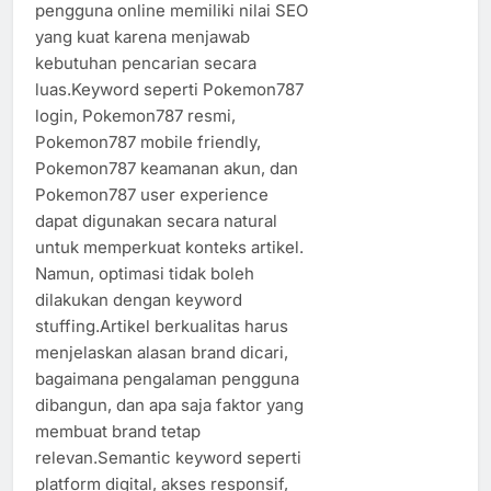
pengguna online memiliki nilai SEO
yang kuat karena menjawab
kebutuhan pencarian secara
luas.Keyword seperti Pokemon787
login, Pokemon787 resmi,
Pokemon787 mobile friendly,
Pokemon787 keamanan akun, dan
Pokemon787 user experience
dapat digunakan secara natural
untuk memperkuat konteks artikel.
Namun, optimasi tidak boleh
dilakukan dengan keyword
stuffing.Artikel berkualitas harus
menjelaskan alasan brand dicari,
bagaimana pengalaman pengguna
dibangun, dan apa saja faktor yang
membuat brand tetap
relevan.Semantic keyword seperti
platform digital, akses responsif,