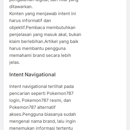
ditawarkan.
Konten yang menjawab intent ini
harus informatif dan
objektif.Pembaca membutuhkan
penjelasan yang masuk akal, bukan
klaim berlebihan.Artikel yang baik
harus membantu pengguna
memahami brand secara lebih
jelas.
Intent Navigational
Intent navigational terlihat pada
pencarian seperti Pokemon787
login, Pokemon787 resmi, dan
Pokemon787 alternatif
akses.Pengguna biasanya sudah
mengenal nama brand, lalu ingin
menemukan informasi tertentu