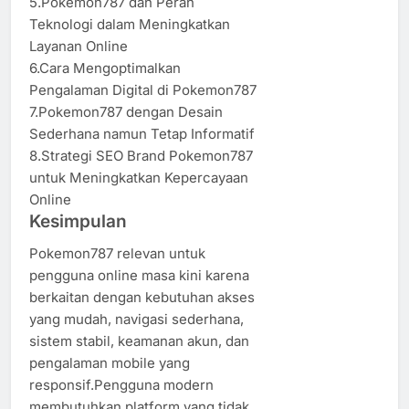
5.Pokemon787 dan Peran
Teknologi dalam Meningkatkan
Layanan Online
6.Cara Mengoptimalkan
Pengalaman Digital di Pokemon787
7.Pokemon787 dengan Desain
Sederhana namun Tetap Informatif
8.Strategi SEO Brand Pokemon787
untuk Meningkatkan Kepercayaan
Online
Kesimpulan
Pokemon787 relevan untuk
pengguna online masa kini karena
berkaitan dengan kebutuhan akses
yang mudah, navigasi sederhana,
sistem stabil, keamanan akun, dan
pengalaman mobile yang
responsif.Pengguna modern
membutuhkan platform yang tidak