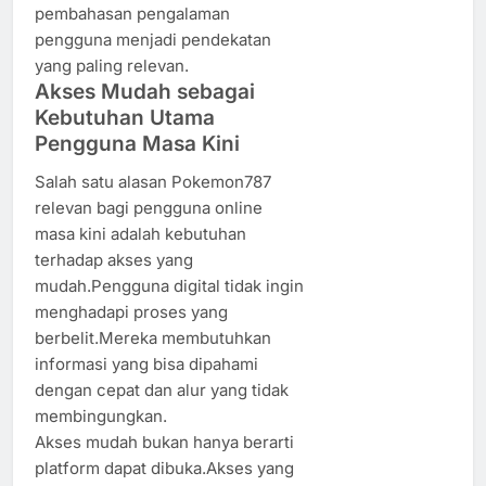
pembahasan pengalaman
pengguna menjadi pendekatan
yang paling relevan.
Akses Mudah sebagai
Kebutuhan Utama
Pengguna Masa Kini
Salah satu alasan Pokemon787
relevan bagi pengguna online
masa kini adalah kebutuhan
terhadap akses yang
mudah.Pengguna digital tidak ingin
menghadapi proses yang
berbelit.Mereka membutuhkan
informasi yang bisa dipahami
dengan cepat dan alur yang tidak
membingungkan.
Akses mudah bukan hanya berarti
platform dapat dibuka.Akses yang