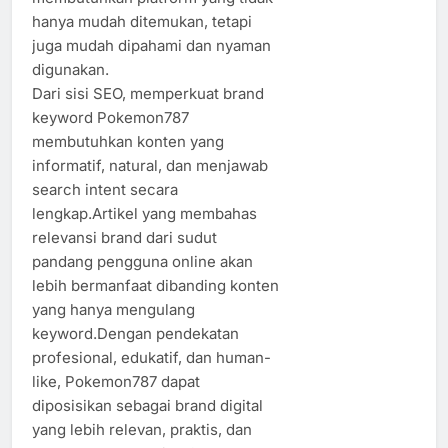
hanya mudah ditemukan, tetapi
juga mudah dipahami dan nyaman
digunakan.
Dari sisi SEO, memperkuat brand
keyword Pokemon787
membutuhkan konten yang
informatif, natural, dan menjawab
search intent secara
lengkap.Artikel yang membahas
relevansi brand dari sudut
pandang pengguna online akan
lebih bermanfaat dibanding konten
yang hanya mengulang
keyword.Dengan pendekatan
profesional, edukatif, dan human-
like, Pokemon787 dapat
diposisikan sebagai brand digital
yang lebih relevan, praktis, dan