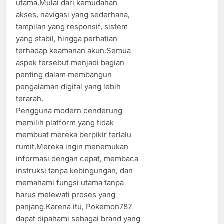
utama.Mulai dari kemudahan
akses, navigasi yang sederhana,
tampilan yang responsif, sistem
yang stabil, hingga perhatian
terhadap keamanan akun.Semua
aspek tersebut menjadi bagian
penting dalam membangun
pengalaman digital yang lebih
terarah.
Pengguna modern cenderung
memilih platform yang tidak
membuat mereka berpikir terlalu
rumit.Mereka ingin menemukan
informasi dengan cepat, membaca
instruksi tanpa kebingungan, dan
memahami fungsi utama tanpa
harus melewati proses yang
panjang.Karena itu, Pokemon787
dapat dipahami sebagai brand yang