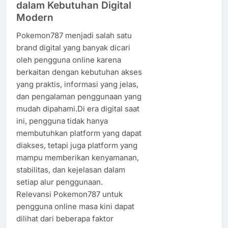
dalam Kebutuhan Digital
Modern
Pokemon787 menjadi salah satu
brand digital yang banyak dicari
oleh pengguna online karena
berkaitan dengan kebutuhan akses
yang praktis, informasi yang jelas,
dan pengalaman penggunaan yang
mudah dipahami.Di era digital saat
ini, pengguna tidak hanya
membutuhkan platform yang dapat
diakses, tetapi juga platform yang
mampu memberikan kenyamanan,
stabilitas, dan kejelasan dalam
setiap alur penggunaan.
Relevansi Pokemon787 untuk
pengguna online masa kini dapat
dilihat dari beberapa faktor