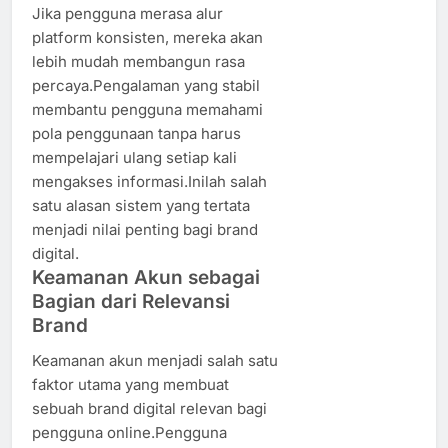
Jika pengguna merasa alur
platform konsisten, mereka akan
lebih mudah membangun rasa
percaya.Pengalaman yang stabil
membantu pengguna memahami
pola penggunaan tanpa harus
mempelajari ulang setiap kali
mengakses informasi.Inilah salah
satu alasan sistem yang tertata
menjadi nilai penting bagi brand
digital.
Keamanan Akun sebagai
Bagian dari Relevansi
Brand
Keamanan akun menjadi salah satu
faktor utama yang membuat
sebuah brand digital relevan bagi
pengguna online.Pengguna