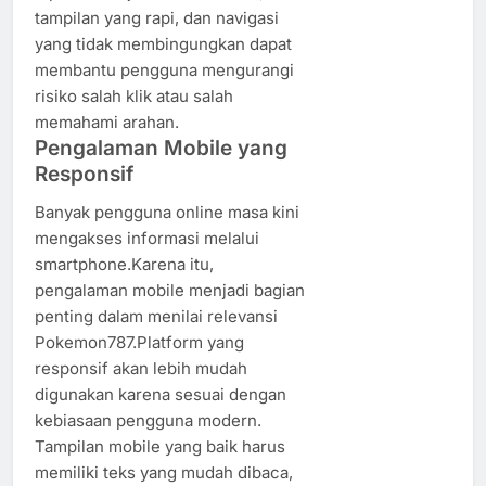
tampilan yang rapi, dan navigasi
yang tidak membingungkan dapat
membantu pengguna mengurangi
risiko salah klik atau salah
memahami arahan.
Pengalaman Mobile yang
Responsif
Banyak pengguna online masa kini
mengakses informasi melalui
smartphone.Karena itu,
pengalaman mobile menjadi bagian
penting dalam menilai relevansi
Pokemon787.Platform yang
responsif akan lebih mudah
digunakan karena sesuai dengan
kebiasaan pengguna modern.
Tampilan mobile yang baik harus
memiliki teks yang mudah dibaca,