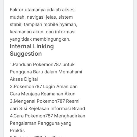
Faktor utamanya adalah akses
mudah, navigasi jelas, sistem
stabil, tampilan mobile nyaman,
keamanan akun, dan informasi
yang tidak membingungkan.
Internal Linking
Suggestion
1.Panduan Pokemon787 untuk
Pengguna Baru dalam Memahami
Akses Digital
2.Pokemon787 Login Aman dan
Cara Menjaga Keamanan Akun
3.Mengenal Pokemon787 Resmi
dari Sisi Kejelasan Informasi Brand
4.Cara Pokemon787 Menghadirkan
Pengalaman Pengguna yang
Praktis