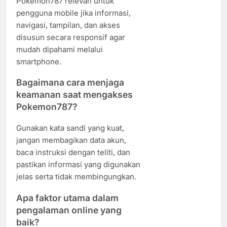
Pokemon787 relevan untuk
pengguna mobile jika informasi,
navigasi, tampilan, dan akses
disusun secara responsif agar
mudah dipahami melalui
smartphone.
Bagaimana cara menjaga
keamanan saat mengakses
Pokemon787?
Gunakan kata sandi yang kuat,
jangan membagikan data akun,
baca instruksi dengan teliti, dan
pastikan informasi yang digunakan
jelas serta tidak membingungkan.
Apa faktor utama dalam
pengalaman online yang
baik?