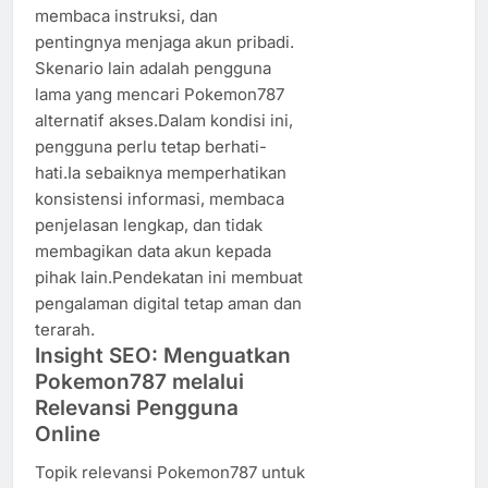
membaca instruksi, dan
pentingnya menjaga akun pribadi.
Skenario lain adalah pengguna
lama yang mencari Pokemon787
alternatif akses.Dalam kondisi ini,
pengguna perlu tetap berhati-
hati.Ia sebaiknya memperhatikan
konsistensi informasi, membaca
penjelasan lengkap, dan tidak
membagikan data akun kepada
pihak lain.Pendekatan ini membuat
pengalaman digital tetap aman dan
terarah.
Insight SEO: Menguatkan
Pokemon787 melalui
Relevansi Pengguna
Online
Topik relevansi Pokemon787 untuk