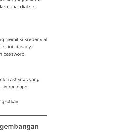
dak dapat diakses
g memiliki kredensial
es ini biasanya
an password.
ksi aktivitas yang
 sistem dapat
ngkatkan
ngembangan