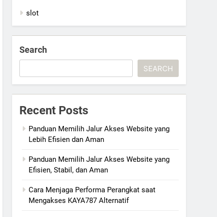
slot
Search
SEARCH
Recent Posts
Panduan Memilih Jalur Akses Website yang
Lebih Efisien dan Aman
Panduan Memilih Jalur Akses Website yang
Efisien, Stabil, dan Aman
Cara Menjaga Performa Perangkat saat
Mengakses KAYA787 Alternatif