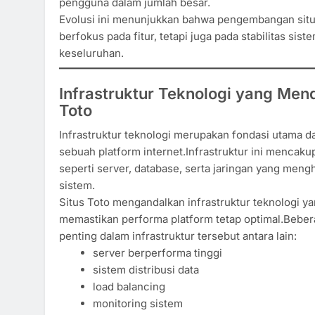
pengguna dalam jumlah besar.
Evolusi ini menunjukkan bahwa pengembangan situ
berfokus pada fitur, tetapi juga pada stabilitas sist
keseluruhan.
Infrastruktur Teknologi yang Men
Toto
Infrastruktur teknologi merupakan fondasi utama d
sebuah platform internet.Infrastruktur ini menca
seperti server, database, serta jaringan yang men
sistem.
Situs Toto mengandalkan infrastruktur teknologi y
memastikan performa platform tetap optimal.Beb
penting dalam infrastruktur tersebut antara lain:
server berperforma tinggi
sistem distribusi data
load balancing
monitoring sistem