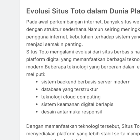
Evolusi Situs Toto dalam Dunia Pla
Pada awal perkembangan internet, banyak situs w
dengan struktur sederhana.Namun seiring meningk
pengguna internet, kebutuhan terhadap sistem yan
menjadi semakin penting.
Situs Toto mengalami evolusi dari situs berbasis h
platform digital yang memanfaatkan berbagai tekno
modern.Beberapa teknologi yang berperan dalam ev
meliputi:
sistem backend berbasis server modern
database yang terstruktur
teknologi cloud computing
sistem keamanan digital berlapis
desain antarmuka responsif
Dengan memanfaatkan teknologi tersebut, Situs T
menyediakan platform yang lebih stabil serta mamp