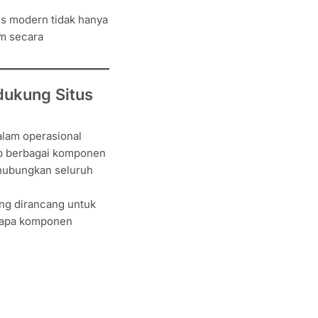
s modern tidak hanya
em secara
dukung Situs
alam operasional
kup berbagai komponen
ghubungkan seluruh
ang dirancang untuk
erapa komponen