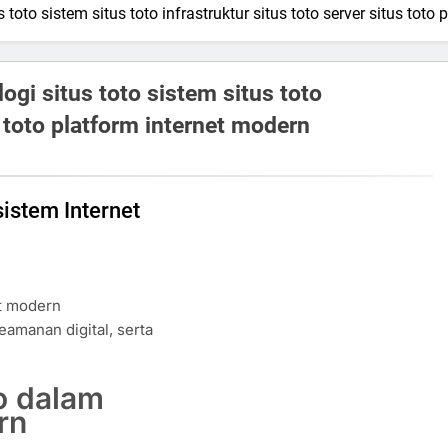
us toto sistem situs toto infrastruktur situs toto server situs t
logi situs toto sistem situs toto
s toto platform internet modern
istem Internet
t modern
eamanan digital, serta
o dalam
rn