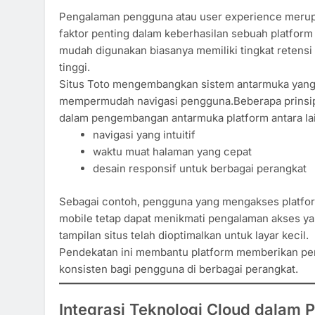
Pengalaman pengguna atau user experience merup
faktor penting dalam keberhasilan sebuah platform 
mudah digunakan biasanya memiliki tingkat retensi
tinggi.
Situs Toto mengembangkan sistem antarmuka yang
mempermudah navigasi pengguna.Beberapa prinsi
dalam pengembangan antarmuka platform antara lai
navigasi yang intuitif
waktu muat halaman yang cepat
desain responsif untuk berbagai perangkat
Sebagai contoh, pengguna yang mengakses platfor
mobile tetap dapat menikmati pengalaman akses ya
tampilan situs telah dioptimalkan untuk layar kecil.
Pendekatan ini membantu platform memberikan p
konsisten bagi pengguna di berbagai perangkat.
Integrasi Teknologi Cloud dala