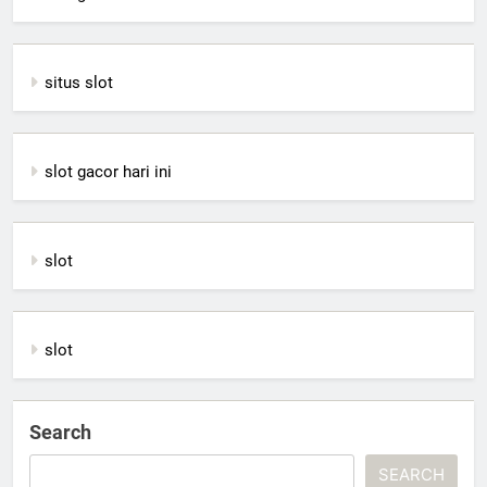
situs slot
slot gacor hari ini
slot
slot
Search
SEARCH