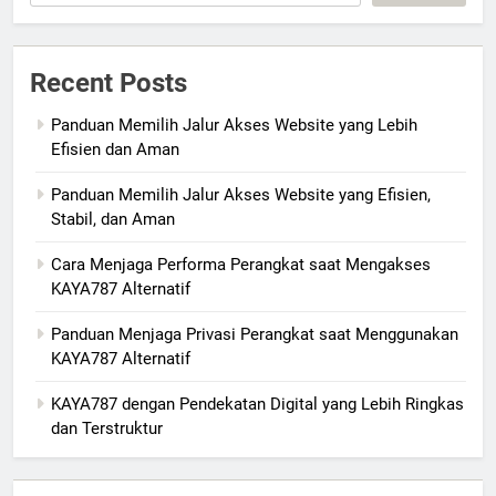
Recent Posts
Panduan Memilih Jalur Akses Website yang Lebih
Efisien dan Aman
Panduan Memilih Jalur Akses Website yang Efisien,
Stabil, dan Aman
Cara Menjaga Performa Perangkat saat Mengakses
KAYA787 Alternatif
Panduan Menjaga Privasi Perangkat saat Menggunakan
KAYA787 Alternatif
KAYA787 dengan Pendekatan Digital yang Lebih Ringkas
dan Terstruktur