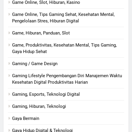
Game Online, Slot, Hiburan, Kasino
Game Online, Tips Gaming Sehat, Kesehatan Mental,
Pengelolaan Stres, Hiburan Digital
Game, Hiburan, Panduan, Slot
Game, Produktivitas, Kesehatan Mental, Tips Gaming,
Gaya Hidup Sehat
Gaming / Game Design
Gaming Lifestyle Pengembangan Diri Manajemen Waktu
Kesehatan Digital Produktivitas Harian
Gaming, Esports, Teknologi Digital
Gaming, Hiburan, Teknologi
Gaya Bermain
Gaya Hidup Digital & Teknologi