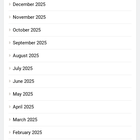
December 2025
November 2025
October 2025
September 2025
August 2025
July 2025
June 2025
May 2025
April 2025
March 2025
February 2025