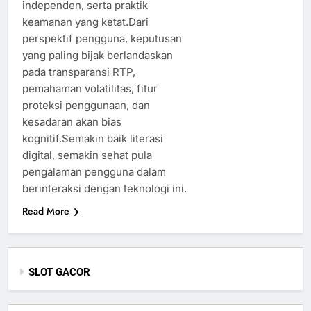
independen, serta praktik
keamanan yang ketat.Dari
perspektif pengguna, keputusan
yang paling bijak berlandaskan
pada transparansi RTP,
pemahaman volatilitas, fitur
proteksi penggunaan, dan
kesadaran akan bias
kognitif.Semakin baik literasi
digital, semakin sehat pula
pengalaman pengguna dalam
berinteraksi dengan teknologi ini.
Read More
SLOT GACOR