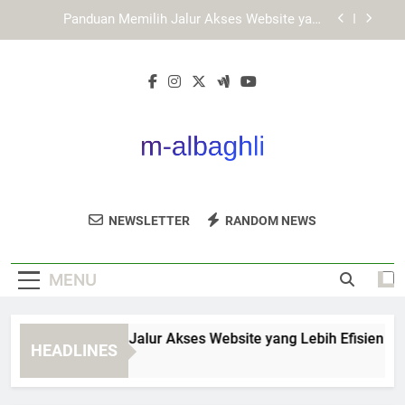
Skip
Cara Menjaga Performa Perangkat saat
to
Mengakses KAYA787 Alternatif
content
Panduan Menjaga Privasi Perangkat saat
Menggunakan KAYA787 Alternatif
Panduan Memilih Jalur Akses Website yang Lebih
Efisien dan Aman
Panduan Memilih Jalur Akses Website yang
Efisien, Stabil, dan Aman
Cara Menjaga Performa Perangkat saat
Mengakses KAYA787 Alternatif
M Albaghli
Dapatkan Produk Kecantikan Berkualitas Di
Panduan Menjaga Privasi Perangkat saat
NEWSLETTER
RANDOM NEWS
Menggunakan KAYA787 Alternatif
M Albaghli.
MENU
nduan Memilih Jalur Akses Website yang Lebih Efisien dan 
HEADLINES
Weeks Ago