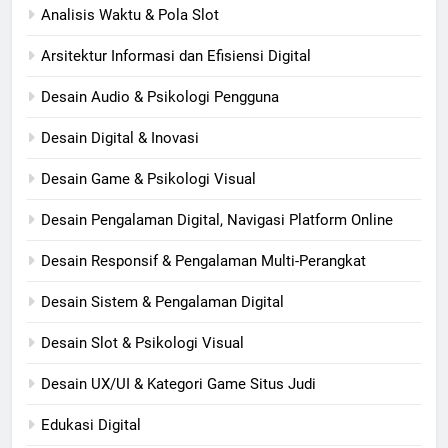
Analisis Waktu & Pola Slot
Arsitektur Informasi dan Efisiensi Digital
Desain Audio & Psikologi Pengguna
Desain Digital & Inovasi
Desain Game & Psikologi Visual
Desain Pengalaman Digital, Navigasi Platform Online
Desain Responsif & Pengalaman Multi-Perangkat
Desain Sistem & Pengalaman Digital
Desain Slot & Psikologi Visual
Desain UX/UI & Kategori Game Situs Judi
Edukasi Digital