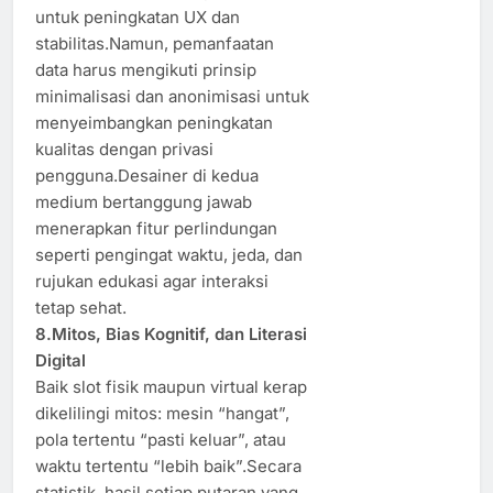
untuk peningkatan UX dan
stabilitas.Namun, pemanfaatan
data harus mengikuti prinsip
minimalisasi dan anonimisasi untuk
menyeimbangkan peningkatan
kualitas dengan privasi
pengguna.Desainer di kedua
medium bertanggung jawab
menerapkan fitur perlindungan
seperti pengingat waktu, jeda, dan
rujukan edukasi agar interaksi
tetap sehat.
8.Mitos, Bias Kognitif, dan Literasi
Digital
Baik slot fisik maupun virtual kerap
dikelilingi mitos: mesin “hangat”,
pola tertentu “pasti keluar”, atau
waktu tertentu “lebih baik”.Secara
statistik, hasil setiap putaran yang