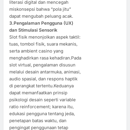
literasi digital dan mencegah
miskonsepsi bahwa “pola jitu”
dapat mengubah peluang acak.
3.Pengalaman Pengguna (UX)
dan Stimulasi Sensorik
Slot fisik menonjolkan aspek taktil:
tuas, tombol fisik, suara mekanis,
serta ambient casino yang
menghadirkan rasa kehadiran.Pada
slot virtual, pengalaman disusun
melalui desain antarmuka, animasi,
audio spasial, dan respons haptik
di perangkat tertentu.Keduanya
dapat memanfaatkan prinsip
psikologi desain seperti variable
ratio reinforcement; karena itu,
edukasi pengguna tentang jeda,
penetapan batas waktu, dan
pengingat penggunaan tetap