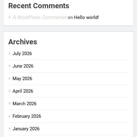
Recent Comments
A WordPress Commenter
on
Hello world!
Archives
July 2026
June 2026
May 2026
April 2026
March 2026
February 2026
January 2026