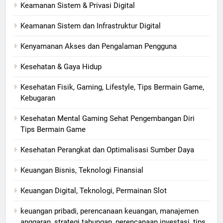
Keamanan Sistem & Privasi Digital
Keamanan Sistem dan Infrastruktur Digital
Kenyamanan Akses dan Pengalaman Pengguna
Kesehatan & Gaya Hidup
Kesehatan Fisik, Gaming, Lifestyle, Tips Bermain Game,
Kebugaran
Kesehatan Mental Gaming Sehat Pengembangan Diri
Tips Bermain Game
Kesehatan Perangkat dan Optimalisasi Sumber Daya
Keuangan Bisnis, Teknologi Finansial
Keuangan Digital, Teknologi, Permainan Slot
keuangan pribadi, perencanaan keuangan, manajemen
anggaran, strategi tabungan, perencanaan investasi, tips