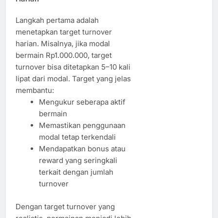
Langkah pertama adalah
menetapkan target turnover
harian. Misalnya, jika modal
bermain Rp1.000.000, target
turnover bisa ditetapkan 5–10 kali
lipat dari modal. Target yang jelas
membantu:
Mengukur seberapa aktif
bermain
Memastikan penggunaan
modal tetap terkendali
Mendapatkan bonus atau
reward yang seringkali
terkait dengan jumlah
turnover
Dengan target turnover yang