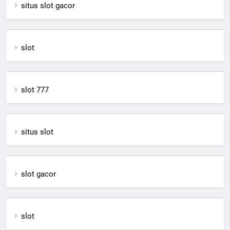
situs slot gacor
slot
slot 777
situs slot
slot gacor
slot