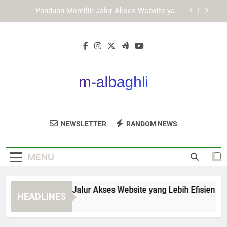
Skip
Cara Menjaga Performa Perangkat saat
to
Mengakses KAYA787 Alternatif
content
Panduan Menjaga Privasi Perangkat saat
Menggunakan KAYA787 Alternatif
Panduan Memilih Jalur Akses Website yang Lebih
Efisien dan Aman
Panduan Memilih Jalur Akses Website yang
Efisien, Stabil, dan Aman
Cara Menjaga Performa Perangkat saat
Mengakses KAYA787 Alternatif
M Albaghli
Dapatkan Produk Kecantikan Berkualitas Di
Panduan Menjaga Privasi Perangkat saat
NEWSLETTER
RANDOM NEWS
Menggunakan KAYA787 Alternatif
M Albaghli.
MENU
nduan Memilih Jalur Akses Website yang Lebih Efisien dan 
HEADLINES
Weeks Ago