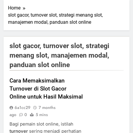
Home
slot gacor, turnover slot, strategi menang slot,
manajemen modal, panduan slot online
slot gacor, turnover slot, strategi
menang slot, manajemen modal,
panduan slot online
Cara Memaksimalkan
Turnover di Slot Gacor
Online untuk Hasil Maksimal
6a1cc29
7 months
ago
0
5 mins
Bagi pemain slot online, istilah
turnover
sering menjadi perhatian