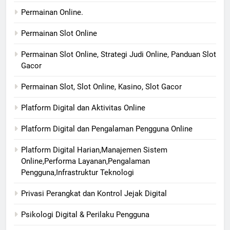
Permainan Online.
Permainan Slot Online
Permainan Slot Online, Strategi Judi Online, Panduan Slot
Gacor
Permainan Slot, Slot Online, Kasino, Slot Gacor
Platform Digital dan Aktivitas Online
Platform Digital dan Pengalaman Pengguna Online
Platform Digital Harian,Manajemen Sistem
Online,Performa Layanan,Pengalaman
Pengguna,Infrastruktur Teknologi
Privasi Perangkat dan Kontrol Jejak Digital
Psikologi Digital & Perilaku Pengguna