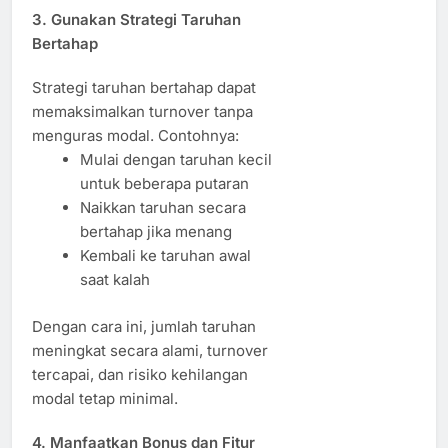
3. Gunakan Strategi Taruhan
Bertahap
Strategi taruhan bertahap dapat
memaksimalkan turnover tanpa
menguras modal. Contohnya:
Mulai dengan taruhan kecil
untuk beberapa putaran
Naikkan taruhan secara
bertahap jika menang
Kembali ke taruhan awal
saat kalah
Dengan cara ini, jumlah taruhan
meningkat secara alami, turnover
tercapai, dan risiko kehilangan
modal tetap minimal.
4. Manfaatkan Bonus dan Fitur