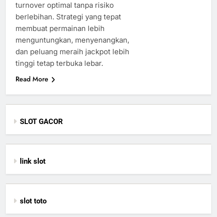
turnover optimal tanpa risiko
berlebihan. Strategi yang tepat
membuat permainan lebih
menguntungkan, menyenangkan,
dan peluang meraih jackpot lebih
tinggi tetap terbuka lebar.
Read More
SLOT GACOR
link slot
slot toto