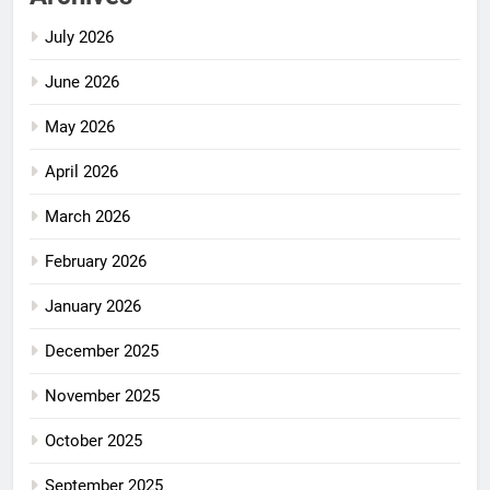
July 2026
June 2026
May 2026
April 2026
March 2026
February 2026
January 2026
December 2025
November 2025
October 2025
September 2025