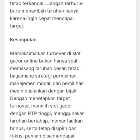
tetap terkendali. Jangan terburu-
buru menambah taruhan hanya
karena ingin cepat mencapai
target.
Kesimpulan
Memaksimalkan turnover di slot
gacor online bukan hanya soal
memasang taruhan besar, tetapi
bagaimana strategi permainan,
manajemen modal, dan pemilihan
mesin dijalankan dengan bijak.
Dengan menetapkan target
turnover, memilih slot gacor
dengan RTP tinggi, menggunakan
taruhan bertahap, memanfaatkan
bonus, serta tetap disiplin dan
fokus, pemain bisa mencapai