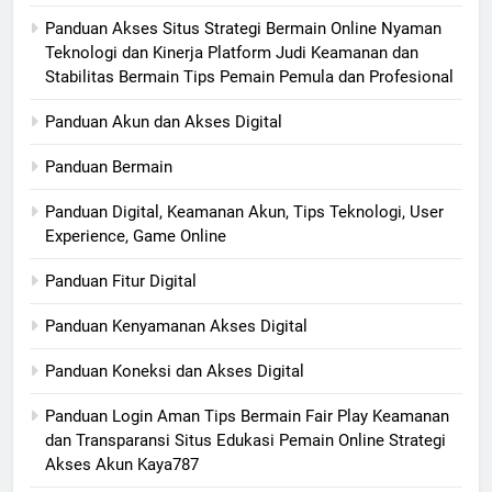
Panduan Akses Situs Strategi Bermain Online Nyaman
Teknologi dan Kinerja Platform Judi Keamanan dan
Stabilitas Bermain Tips Pemain Pemula dan Profesional
Panduan Akun dan Akses Digital
Panduan Bermain
Panduan Digital, Keamanan Akun, Tips Teknologi, User
Experience, Game Online
Panduan Fitur Digital
Panduan Kenyamanan Akses Digital
Panduan Koneksi dan Akses Digital
Panduan Login Aman Tips Bermain Fair Play Keamanan
dan Transparansi Situs Edukasi Pemain Online Strategi
Akses Akun Kaya787