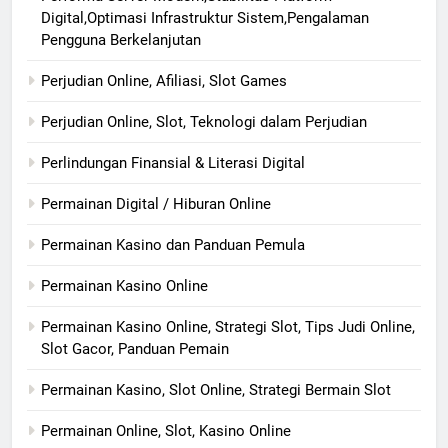
Digital,Optimasi Infrastruktur Sistem,Pengalaman
Pengguna Berkelanjutan
Perjudian Online, Afiliasi, Slot Games
Perjudian Online, Slot, Teknologi dalam Perjudian
Perlindungan Finansial & Literasi Digital
Permainan Digital / Hiburan Online
Permainan Kasino dan Panduan Pemula
Permainan Kasino Online
Permainan Kasino Online, Strategi Slot, Tips Judi Online,
Slot Gacor, Panduan Pemain
Permainan Kasino, Slot Online, Strategi Bermain Slot
Permainan Online, Slot, Kasino Online