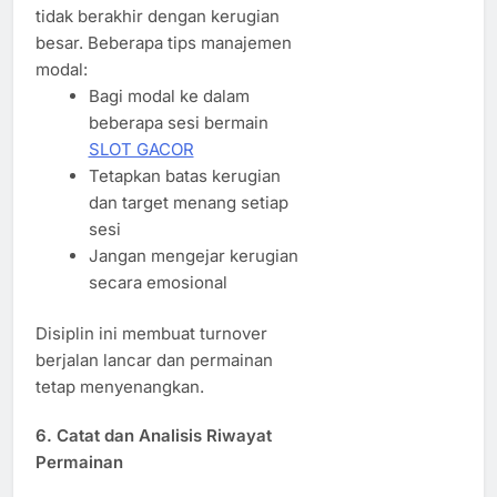
tidak berakhir dengan kerugian
besar. Beberapa tips manajemen
modal:
Bagi modal ke dalam
beberapa sesi bermain
SLOT GACOR
Tetapkan batas kerugian
dan target menang setiap
sesi
Jangan mengejar kerugian
secara emosional
Disiplin ini membuat turnover
berjalan lancar dan permainan
tetap menyenangkan.
6. Catat dan Analisis Riwayat
Permainan