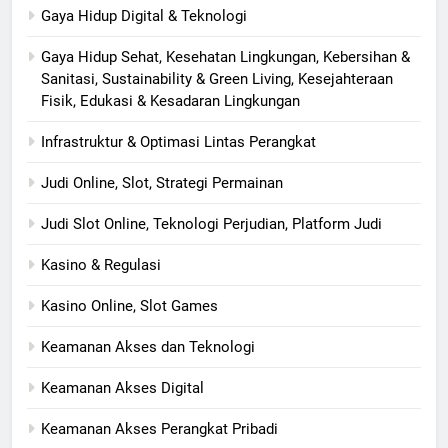
Gaya Hidup Digital & Teknologi
Gaya Hidup Sehat, Kesehatan Lingkungan, Kebersihan &
Sanitasi, Sustainability & Green Living, Kesejahteraan
Fisik, Edukasi & Kesadaran Lingkungan
Infrastruktur & Optimasi Lintas Perangkat
Judi Online, Slot, Strategi Permainan
Judi Slot Online, Teknologi Perjudian, Platform Judi
Kasino & Regulasi
Kasino Online, Slot Games
Keamanan Akses dan Teknologi
Keamanan Akses Digital
Keamanan Akses Perangkat Pribadi