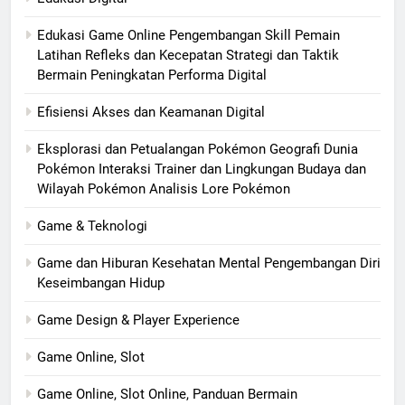
Edukasi Game Online Pengembangan Skill Pemain
Latihan Refleks dan Kecepatan Strategi dan Taktik
Bermain Peningkatan Performa Digital
Efisiensi Akses dan Keamanan Digital
Eksplorasi dan Petualangan Pokémon Geografi Dunia
Pokémon Interaksi Trainer dan Lingkungan Budaya dan
Wilayah Pokémon Analisis Lore Pokémon
Game & Teknologi
Game dan Hiburan Kesehatan Mental Pengembangan Diri
Keseimbangan Hidup
Game Design & Player Experience
Game Online, Slot
Game Online, Slot Online, Panduan Bermain