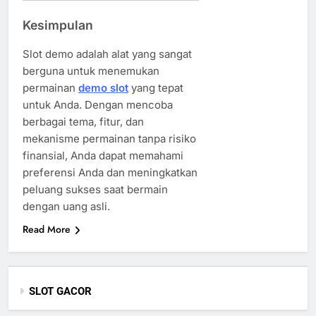
Kesimpulan
Slot demo adalah alat yang sangat
berguna untuk menemukan
permainan
demo slot
yang tepat
untuk Anda. Dengan mencoba
berbagai tema, fitur, dan
mekanisme permainan tanpa risiko
finansial, Anda dapat memahami
preferensi Anda dan meningkatkan
peluang sukses saat bermain
dengan uang asli.
Read More
SLOT GACOR