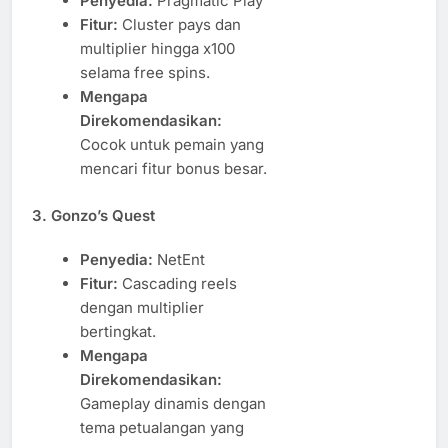
Penyedia:
Pragmatic Play
Fitur:
Cluster pays dan
multiplier hingga x100
selama free spins.
Mengapa
Direkomendasikan:
Cocok untuk pemain yang
mencari fitur bonus besar.
3. Gonzo’s Quest
Penyedia:
NetEnt
Fitur:
Cascading reels
dengan multiplier
bertingkat.
Mengapa
Direkomendasikan:
Gameplay dinamis dengan
tema petualangan yang