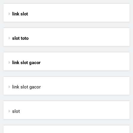
link slot
slot toto
link slot gacor
link slot gacor
slot