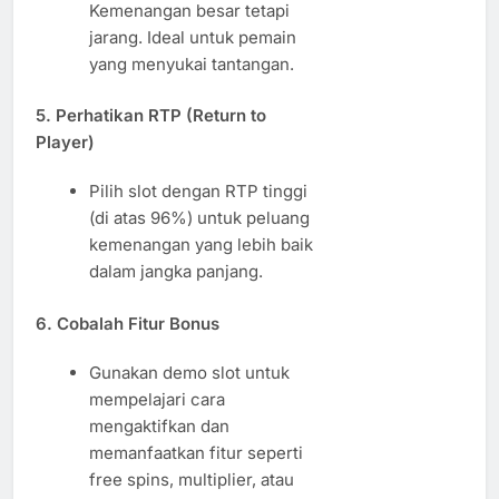
Kemenangan besar tetapi
jarang. Ideal untuk pemain
yang menyukai tantangan.
5. Perhatikan RTP (Return to
Player)
Pilih slot dengan RTP tinggi
(di atas 96%) untuk peluang
kemenangan yang lebih baik
dalam jangka panjang.
6. Cobalah Fitur Bonus
Gunakan demo slot untuk
mempelajari cara
mengaktifkan dan
memanfaatkan fitur seperti
free spins, multiplier, atau