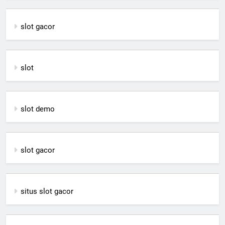
slot gacor
slot
slot demo
slot gacor
situs slot gacor