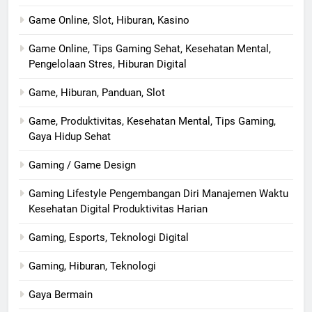
Game Online, Slot, Hiburan, Kasino
Game Online, Tips Gaming Sehat, Kesehatan Mental,
Pengelolaan Stres, Hiburan Digital
Game, Hiburan, Panduan, Slot
Game, Produktivitas, Kesehatan Mental, Tips Gaming,
Gaya Hidup Sehat
Gaming / Game Design
Gaming Lifestyle Pengembangan Diri Manajemen Waktu
Kesehatan Digital Produktivitas Harian
Gaming, Esports, Teknologi Digital
Gaming, Hiburan, Teknologi
Gaya Bermain