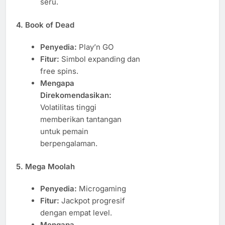
seru.
4. Book of Dead
Penyedia:
Play’n GO
Fitur:
Simbol expanding dan
free spins.
Mengapa
Direkomendasikan:
Volatilitas tinggi
memberikan tantangan
untuk pemain
berpengalaman.
5. Mega Moolah
Penyedia:
Microgaming
Fitur:
Jackpot progresif
dengan empat level.
Mengapa