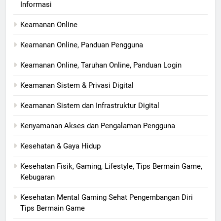
Informasi
Keamanan Online
Keamanan Online, Panduan Pengguna
Keamanan Online, Taruhan Online, Panduan Login
Keamanan Sistem & Privasi Digital
Keamanan Sistem dan Infrastruktur Digital
Kenyamanan Akses dan Pengalaman Pengguna
Kesehatan & Gaya Hidup
Kesehatan Fisik, Gaming, Lifestyle, Tips Bermain Game,
Kebugaran
Kesehatan Mental Gaming Sehat Pengembangan Diri
Tips Bermain Game