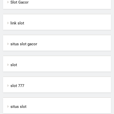
Slot Gacor
link slot
situs slot gacor
slot
slot 777
situs slot