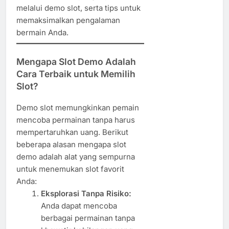
melalui demo slot, serta tips untuk
memaksimalkan pengalaman
bermain Anda.
Mengapa Slot Demo Adalah
Cara Terbaik untuk Memilih
Slot?
Demo slot memungkinkan pemain
mencoba permainan tanpa harus
mempertaruhkan uang. Berikut
beberapa alasan mengapa slot
demo adalah alat yang sempurna
untuk menemukan slot favorit
Anda:
Eksplorasi Tanpa Risiko:
Anda dapat mencoba
berbagai permainan tanpa