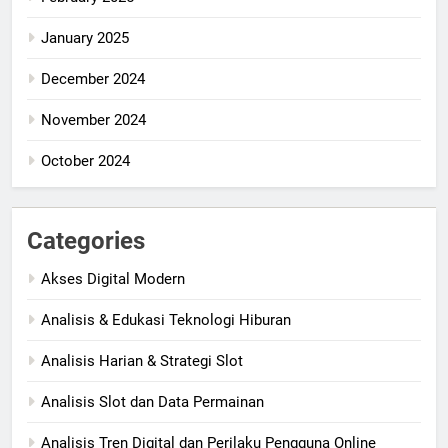
January 2025
December 2024
November 2024
October 2024
Categories
Akses Digital Modern
Analisis & Edukasi Teknologi Hiburan
Analisis Harian & Strategi Slot
Analisis Slot dan Data Permainan
Analisis Tren Digital dan Perilaku Pengguna Online