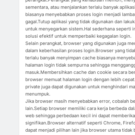
sementara, atau menjalankan terlalu banyak aplikasi
biasanya menyebabkan proses login menjadi lamba
gagal.Tutup aplikasi yang tidak digunakan dan lakuk
untuk menyegarkan sistem.Hal sederhana seperti ini
solusi efektif untuk memperbaiki kegagalan login.
Selain perangkat, browser yang digunakan juga mem
dalam keberhasilan proses login.Browser yang tidak
terlalu banyak menyimpan cache biasanya menyeb
halaman login tidak sempurna sehingga menggang
masuk.Membersihkan cache dan cookie secara be
browser memuat halaman login dengan lebih cepat
private juga dapat digunakan untuk menghindari m
menumpuk.
Jika browser masih menyebabkan error, cobalah be
lain.Setiap browser memiliki cara kerja berbeda 
web sehingga perbedaan kecil ini dapat memberika
signifikan.Browser alternatif seperti Chrome, Firefo
dapat menjadi pilihan lain jika browser utama tidak