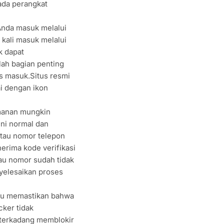
ada perangkat
Anda masuk melalui
 kali masuk melalui
k dapat
ah bagian penting
s masuk.Situs resmi
i dengan ikon
amanan mungkin
ini normal dan
atau nomor telepon
erima kode verifikasi
tau nomor sudah tidak
yelesaikan proses
rlu memastikan bahwa
cker tidak
terkadang memblokir