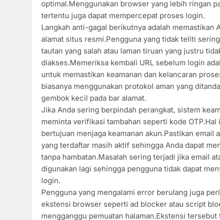
optimal.Menggunakan browser yang lebih ringan p
tertentu juga dapat mempercepat proses login.
Langkah anti-gagal berikutnya adalah memastikan 
alamat situs resmi.Pengguna yang tidak teliti sering
tautan yang salah atau laman tiruan yang justru tida
diakses.Memeriksa kembali URL sebelum login adal
untuk memastikan keamanan dan kelancaran prose
biasanya menggunakan protokol aman yang ditanda
gembok kecil pada bar alamat.
Jika Anda sering berpindah perangkat, sistem ke
meminta verifikasi tambahan seperti kode OTP.Hal 
bertujuan menjaga keamanan akun.Pastikan email 
yang terdaftar masih aktif sehingga Anda dapat men
tanpa hambatan.Masalah sering terjadi jika email a
digunakan lagi sehingga pengguna tidak dapat men
login.
Pengguna yang mengalami error berulang juga pe
ekstensi browser seperti ad blocker atau script blo
mengganggu pemuatan halaman.Ekstensi tersebut 