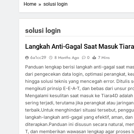
Home
solusi login
solusi login
Langkah Anti-Gagal Saat Masuk Tiar
6a1cc29
8 Months Ago
0
7 Mins
Panduan lengkap berisi langkah anti-gagal saat ma
dari pengecekan data login, optimasi perangkat, ke
hingga solusi teknis yang mencegah error. Ditulis s
mengikuti prinsip E-E-A-T, dan bebas dari unsur pr
Mengalami kesulitan saat masuk ke Tiara4D adalah
sering terjadi, terutama jika perangkat atau jaringa
terbaik.Untuk menghindari situasi tersebut, pen
langkah-langkah anti-gagal yang efektif, aman, da
diterapkan.Panduan ini disusun secara natural, men
T, dan memberikan wawasan lengkap agar proses lo