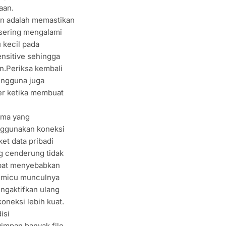
aan.
in adalah memastikan
sering mengalami
 kecil pada
nsitive sehingga
n.Periksa kembali
engguna juga
er ketika membuat
tama yang
nggunakan koneksi
et data pribadi
ng cenderung tidak
apat menyebabkan
memicu munculnya
ngaktifkan ulang
oneksi lebih kuat.
isi
impan banyak file