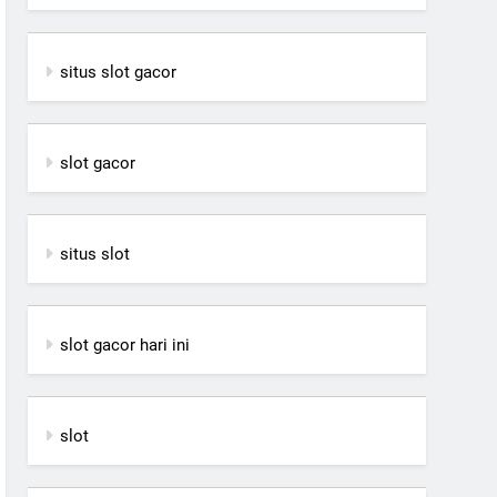
situs slot gacor
slot gacor
situs slot
slot gacor hari ini
slot