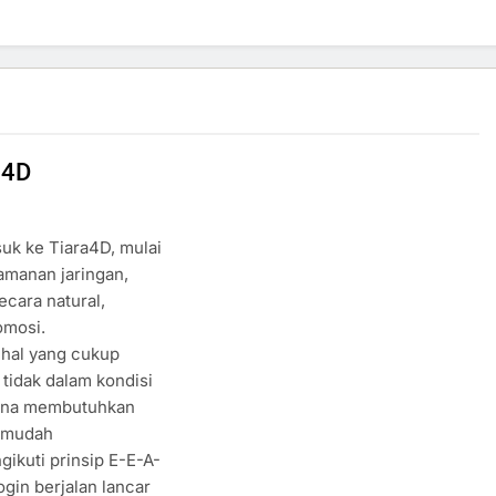
a4D
suk ke Tiara4D, mulai
amanan jaringan,
ecara natural,
omosi.
 hal yang cukup
n tidak dalam kondisi
gguna membutuhkan
n mudah
gikuti prinsip E-E-A-
gin berjalan lancar