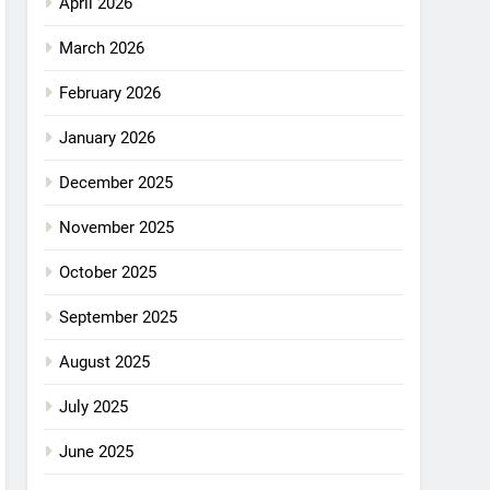
April 2026
March 2026
February 2026
January 2026
December 2025
November 2025
October 2025
September 2025
August 2025
July 2025
June 2025