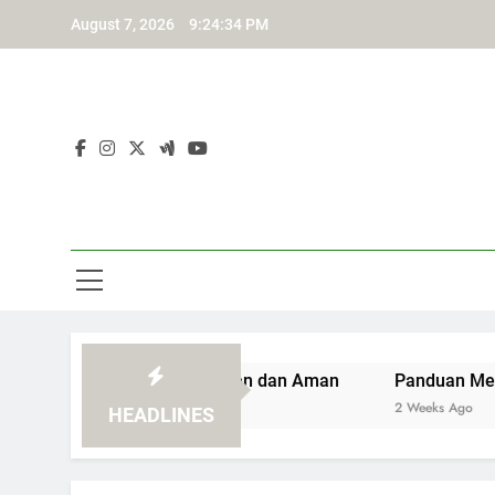
Skip
August 7, 2026
9:24:35 PM
to
content
M A
Dapatkan P
te yang Lebih Efisien dan Aman
Panduan Memilih Jalur 
2 Weeks Ago
HEADLINES