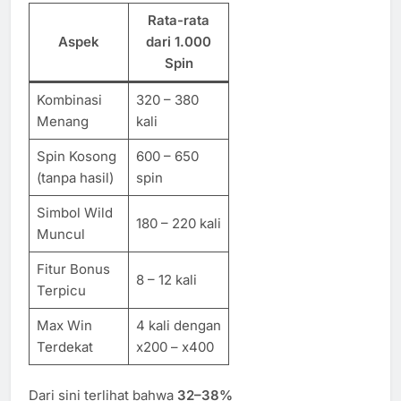
Rata-rata
Aspek
dari 1.000
Spin
Kombinasi
320 – 380
Menang
kali
Spin Kosong
600 – 650
(tanpa hasil)
spin
Simbol Wild
180 – 220 kali
Muncul
Fitur Bonus
8 – 12 kali
Terpicu
Max Win
4 kali dengan
Terdekat
x200 – x400
Dari sini terlihat bahwa
32–38%