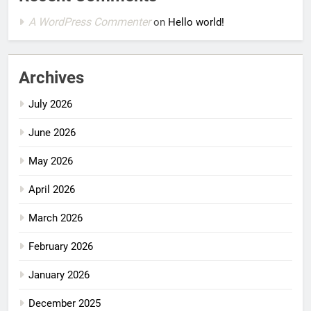
A WordPress Commenter
on
Hello world!
Archives
July 2026
June 2026
May 2026
April 2026
March 2026
February 2026
January 2026
December 2025