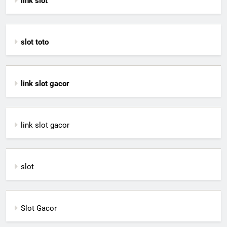
link slot
slot toto
link slot gacor
link slot gacor
slot
Slot Gacor