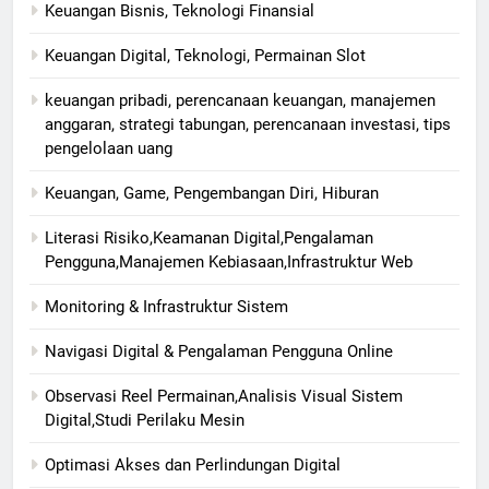
Keuangan Bisnis, Teknologi Finansial
Keuangan Digital, Teknologi, Permainan Slot
keuangan pribadi, perencanaan keuangan, manajemen
anggaran, strategi tabungan, perencanaan investasi, tips
pengelolaan uang
Keuangan, Game, Pengembangan Diri, Hiburan
Literasi Risiko,Keamanan Digital,Pengalaman
Pengguna,Manajemen Kebiasaan,Infrastruktur Web
Monitoring & Infrastruktur Sistem
Navigasi Digital & Pengalaman Pengguna Online
Observasi Reel Permainan,Analisis Visual Sistem
Digital,Studi Perilaku Mesin
Optimasi Akses dan Perlindungan Digital