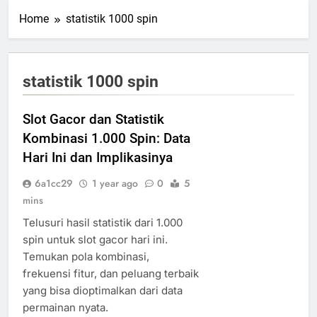
Home
statistik 1000 spin
statistik 1000 spin
Slot Gacor dan Statistik
Kombinasi 1.000 Spin: Data
Hari Ini dan Implikasinya
6a1cc29
1 year ago
0
5
mins
Telusuri hasil statistik dari 1.000
spin untuk slot gacor hari ini.
Temukan pola kombinasi,
frekuensi fitur, dan peluang terbaik
yang bisa dioptimalkan dari data
permainan nyata.