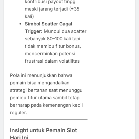
kontribusi payout tinggi
meski jarang terjadi (±35
kali)
Simbol Scatter Gagal
Trigger:
Muncul dua scatter
sebanyak 80–100 kali tapi
tidak memicu fitur bonus,
mencerminkan potensi
frustrasi dalam volatilitas
Pola ini menunjukkan bahwa
pemain bisa mengandalkan
strategi bertahan saat menunggu
pemicu fitur utama sambil tetap
berharap pada kemenangan kecil
reguler.
Insight untuk Pemain Slot
Hari Ini