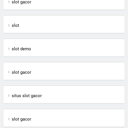
slot gacor
slot
slot demo
slot gacor
situs slot gacor
slot gacor