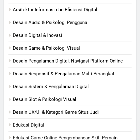
Arsitektur Informasi dan Efisiensi Digital
Desain Audio & Psikologi Pengguna
Desain Digital & Inovasi
Desain Game & Psikologi Visual
Desain Pengalaman Digital, Navigasi Platform Online
Desain Responsif & Pengalaman Multi-Perangkat
Desain Sistem & Pengalaman Digital
Desain Slot & Psikologi Visual
Desain UX/UI & Kategori Game Situs Judi
Edukasi Digital
Edukasi Game Online Pengembangan Skill Pemain