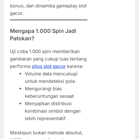
bonus, dan dinamika gameplay slot
gacor.
Mengapa 1.000 Spin Jadi
Patokan?
Uji coba 1.000 spin memberikan
gambaran yang cukup luas tentang
performa
situs slot gacor
karena:
Volume data mencukupi
untuk mendeteksi pola
Mengurangi bias
keberuntungan sesaat
Menyajikan distribusi
kombinasi simbol dengan
lebih representatif
Meskipun bukan metode absolut,