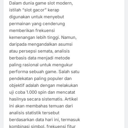
Dalam dunia game slot modern,
istilah “slot gacor” kerap
digunakan untuk menyebut
permainan yang cenderung
memberikan frekuensi
kemenangan lebih tinggi. Namun,
daripada mengandalkan asumsi
atau persepsi semata, analisis
berbasis data menjadi metode
paling rasional untuk mengukur
performa sebuah game. Salah satu
pendekatan paling populer dan
objektif adalah dengan melakukan
uji coba 1.000 spin dan mencatat
hasilnya secara sistematis. Artikel
ini akan membahas temuan dari
analisis statistik tersebut
berdasarkan data hari ini, termasuk
kombinasi simbol, frekuensi fitur