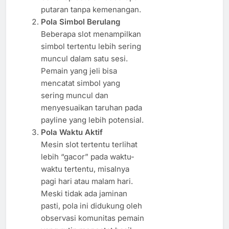
putaran tanpa kemenangan.
Pola Simbol Berulang
Beberapa slot menampilkan
simbol tertentu lebih sering
muncul dalam satu sesi.
Pemain yang jeli bisa
mencatat simbol yang
sering muncul dan
menyesuaikan taruhan pada
payline yang lebih potensial.
Pola Waktu Aktif
Mesin slot tertentu terlihat
lebih “gacor” pada waktu-
waktu tertentu, misalnya
pagi hari atau malam hari.
Meski tidak ada jaminan
pasti, pola ini didukung oleh
observasi komunitas pemain