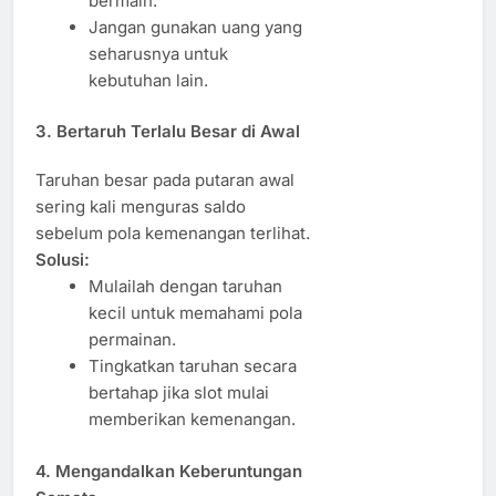
bermain.
Jangan gunakan uang yang
seharusnya untuk
kebutuhan lain.
3. Bertaruh Terlalu Besar di Awal
Taruhan besar pada putaran awal
sering kali menguras saldo
sebelum pola kemenangan terlihat.
Solusi:
Mulailah dengan taruhan
kecil untuk memahami pola
permainan.
Tingkatkan taruhan secara
bertahap jika slot mulai
memberikan kemenangan.
4. Mengandalkan Keberuntungan