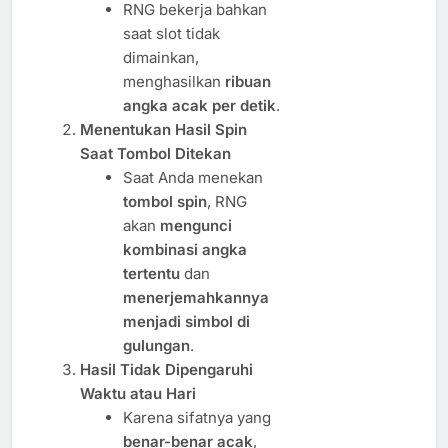
RNG bekerja bahkan
saat slot tidak
dimainkan,
menghasilkan
ribuan
angka acak per detik
.
Menentukan Hasil Spin
Saat Tombol Ditekan
Saat Anda menekan
tombol spin
, RNG
akan
mengunci
kombinasi angka
tertentu
dan
menerjemahkannya
menjadi simbol di
gulungan
.
Hasil Tidak Dipengaruhi
Waktu atau Hari
Karena sifatnya yang
benar-benar acak
,