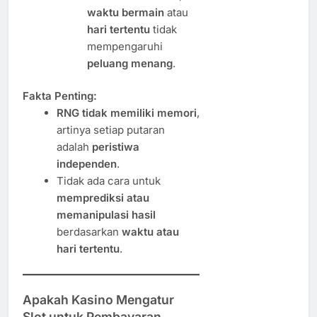
waktu bermain
atau
hari tertentu
tidak
mempengaruhi
peluang menang
.
Fakta Penting:
RNG tidak memiliki memori
,
artinya setiap putaran
adalah
peristiwa
independen
.
Tidak ada cara untuk
memprediksi atau
memanipulasi hasil
berdasarkan
waktu atau
hari tertentu
.
Apakah Kasino Mengatur
Slot untuk Pembayaran