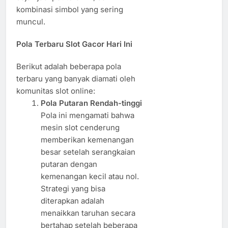
kombinasi simbol yang sering
muncul.
Pola Terbaru Slot Gacor Hari Ini
Berikut adalah beberapa pola
terbaru yang banyak diamati oleh
komunitas slot online:
Pola Putaran Rendah-tinggi
Pola ini mengamati bahwa
mesin slot cenderung
memberikan kemenangan
besar setelah serangkaian
putaran dengan
kemenangan kecil atau nol.
Strategi yang bisa
diterapkan adalah
menaikkan taruhan secara
bertahap setelah beberapa