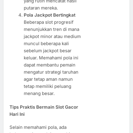
yang rutin mencatat hasil
putaran mereka.
Pola Jackpot Bertingkat
Beberapa slot progresif
menunjukkan tren di mana
jackpot minor atau medium
muncul beberapa kali
sebelum jackpot besar
keluar. Memahami pola ini
dapat membantu pemain
mengatur strategi taruhan
agar tetap aman namun
tetap memiliki peluang
menang besar.
Tips Praktis Bermain Slot Gacor
Hari Ini
Selain memahami pola, ada