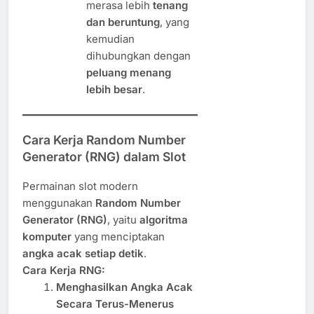
merasa lebih
tenang
dan beruntung
, yang
kemudian
dihubungkan dengan
peluang menang
lebih besar
.
Cara Kerja Random Number
Generator (RNG) dalam Slot
Permainan slot modern
menggunakan
Random Number
Generator (RNG)
, yaitu
algoritma
komputer
yang menciptakan
angka acak setiap detik
.
Cara Kerja RNG:
Menghasilkan Angka Acak
Secara Terus-Menerus