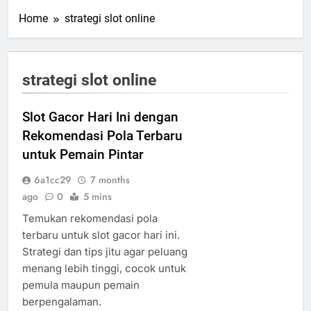
Home
strategi slot online
strategi slot online
Slot Gacor Hari Ini dengan
Rekomendasi Pola Terbaru
untuk Pemain Pintar
6a1cc29
7 months
ago
0
5 mins
Temukan rekomendasi pola
terbaru untuk slot gacor hari ini.
Strategi dan tips jitu agar peluang
menang lebih tinggi, cocok untuk
pemula maupun pemain
berpengalaman.