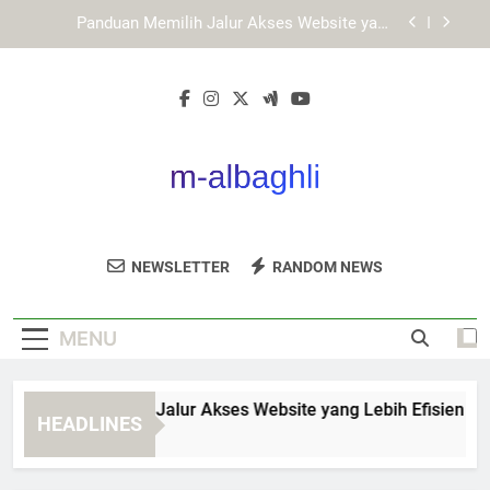
Skip
Cara Menjaga Performa Perangkat saat
to
Mengakses KAYA787 Alternatif
content
Panduan Menjaga Privasi Perangkat saat
Menggunakan KAYA787 Alternatif
Panduan Memilih Jalur Akses Website yang Lebih
Efisien dan Aman
Panduan Memilih Jalur Akses Website yang
Efisien, Stabil, dan Aman
Cara Menjaga Performa Perangkat saat
Mengakses KAYA787 Alternatif
M Albaghli
Dapatkan Produk Kecantikan Berkualitas Di
Panduan Menjaga Privasi Perangkat saat
NEWSLETTER
RANDOM NEWS
Menggunakan KAYA787 Alternatif
M Albaghli.
MENU
nduan Memilih Jalur Akses Website yang Lebih Efisien dan 
HEADLINES
Weeks Ago