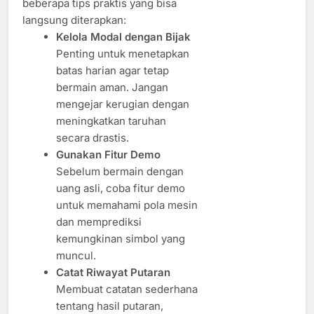
beberapa tips praktis yang bisa
langsung diterapkan:
Kelola Modal dengan Bijak
Penting untuk menetapkan
batas harian agar tetap
bermain aman. Jangan
mengejar kerugian dengan
meningkatkan taruhan
secara drastis.
Gunakan Fitur Demo
Sebelum bermain dengan
uang asli, coba fitur demo
untuk memahami pola mesin
dan memprediksi
kemungkinan simbol yang
muncul.
Catat Riwayat Putaran
Membuat catatan sederhana
tentang hasil putaran,