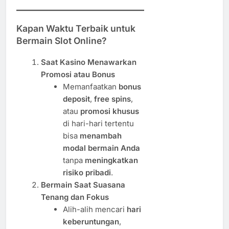
Kapan Waktu Terbaik untuk
Bermain Slot Online?
Saat Kasino Menawarkan
Promosi atau Bonus
Memanfaatkan
bonus
deposit
,
free spins
,
atau
promosi khusus
di hari-hari tertentu
bisa
menambah
modal bermain Anda
tanpa
meningkatkan
risiko pribadi
.
Bermain Saat Suasana
Tenang dan Fokus
Alih-alih mencari
hari
keberuntungan
,