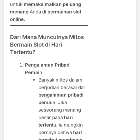
untuk
memaksimalkan peluang
menang
Anda di
permainan slot
online
.
Dari Mana Munculnya Mitos
Bermain Slot di Hari
Tertentu?
Pengalaman Pribadi
Pemain
Banyak mitos dalam
perjudian berasal dari
pengalaman pribadi
pemain
. Jika
seseorang menang
besar pada
hari
tertentu
, ia mungkin
percaya bahwa
hari
tersebut membawa