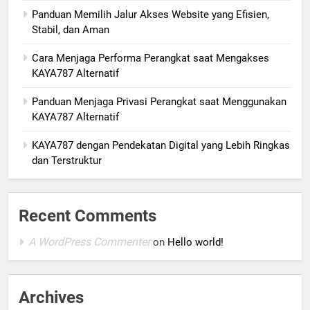
Panduan Memilih Jalur Akses Website yang Efisien,
Stabil, dan Aman
Cara Menjaga Performa Perangkat saat Mengakses
KAYA787 Alternatif
Panduan Menjaga Privasi Perangkat saat Menggunakan
KAYA787 Alternatif
KAYA787 dengan Pendekatan Digital yang Lebih Ringkas
dan Terstruktur
Recent Comments
A WordPress Commenter
on
Hello world!
Archives