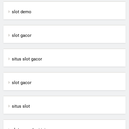
slot demo
slot gacor
situs slot gacor
slot gacor
situs slot