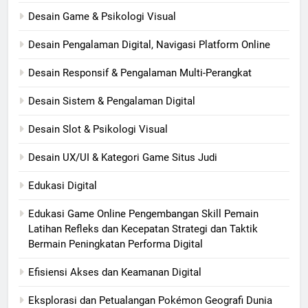
Desain Game & Psikologi Visual
Desain Pengalaman Digital, Navigasi Platform Online
Desain Responsif & Pengalaman Multi-Perangkat
Desain Sistem & Pengalaman Digital
Desain Slot & Psikologi Visual
Desain UX/UI & Kategori Game Situs Judi
Edukasi Digital
Edukasi Game Online Pengembangan Skill Pemain
Latihan Refleks dan Kecepatan Strategi dan Taktik
Bermain Peningkatan Performa Digital
Efisiensi Akses dan Keamanan Digital
Eksplorasi dan Petualangan Pokémon Geografi Dunia