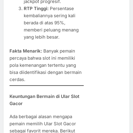
jackpot progresif.
RTP Tinggi:
Persentase
kembaliannya sering kali
berada di atas 95%,
memberi peluang menang
yang lebih besar.
Fakta Menarik:
Banyak pemain
percaya bahwa slot ini memiliki
pola kemenangan tertentu yang
bisa diidentifikasi dengan bermain
cerdas.
Keuntungan Bermain di Ular Slot
Gacor
Ada berbagai alasan mengapa
pemain memilih Ular Slot Gacor
sebagai favorit mereka. Berikut