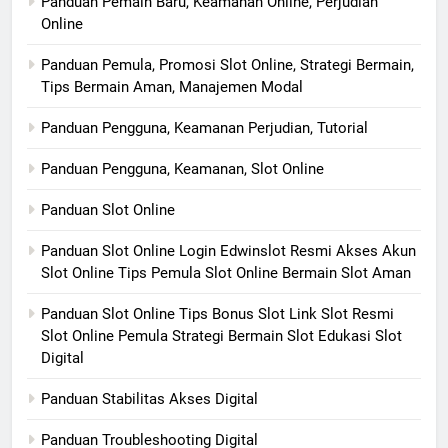
Panduan Pemain Baru, Keamanan Online, Perjudian
Online
Panduan Pemula, Promosi Slot Online, Strategi Bermain,
Tips Bermain Aman, Manajemen Modal
Panduan Pengguna, Keamanan Perjudian, Tutorial
Panduan Pengguna, Keamanan, Slot Online
Panduan Slot Online
Panduan Slot Online Login Edwinslot Resmi Akses Akun
Slot Online Tips Pemula Slot Online Bermain Slot Aman
Panduan Slot Online Tips Bonus Slot Link Slot Resmi
Slot Online Pemula Strategi Bermain Slot Edukasi Slot
Digital
Panduan Stabilitas Akses Digital
Panduan Troubleshooting Digital