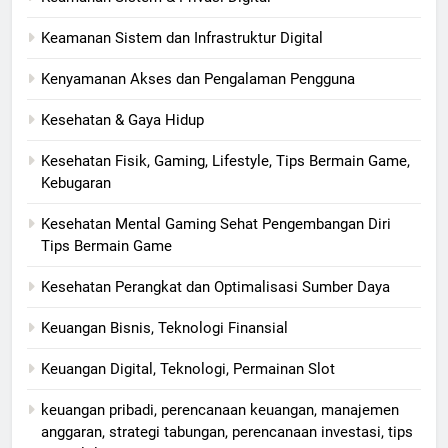
Keamanan Sistem dan Infrastruktur Digital
Kenyamanan Akses dan Pengalaman Pengguna
Kesehatan & Gaya Hidup
Kesehatan Fisik, Gaming, Lifestyle, Tips Bermain Game,
Kebugaran
Kesehatan Mental Gaming Sehat Pengembangan Diri
Tips Bermain Game
Kesehatan Perangkat dan Optimalisasi Sumber Daya
Keuangan Bisnis, Teknologi Finansial
Keuangan Digital, Teknologi, Permainan Slot
keuangan pribadi, perencanaan keuangan, manajemen
anggaran, strategi tabungan, perencanaan investasi, tips