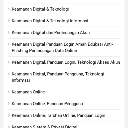
Keamanan Digital & Teknologi
Keamanan Digital & Teknologi Informasi
Keamanan Digital dan Perlindungan Akun
Keamanan Digital Panduan Login Aman Edukasi Anti-
Phishing Perlindungan Data Online
Keamanan Digital, Panduan Login, Teknologi Akses Akun
Keamanan Digital, Panduan Pengguna, Teknologi
Informasi
Keamanan Online
Keamanan Online, Panduan Pengguna
Keamanan Online, Taruhan Online, Panduan Login
Keamanan Sistem & Privasi Digital