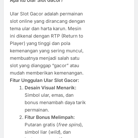
Apa Itu Ular Slot Gacor?
Ular Slot Gacor adalah permainan
slot online yang dirancang dengan
tema ular dan harta karun. Mesin
ini dikenal dengan RTP (Return to
Player) yang tinggi dan pola
kemenangan yang sering muncul,
membuatnya menjadi salah satu
slot yang dianggap “gacor” atau
mudah memberikan kemenangan.
Fitur Unggulan Ular Slot Gacor:
Desain Visual Menarik:
Simbol ular, emas, dan
bonus menambah daya tarik
permainan.
Fitur Bonus Melimpah:
Putaran gratis (
free spins
),
simbol liar (
wild
), dan