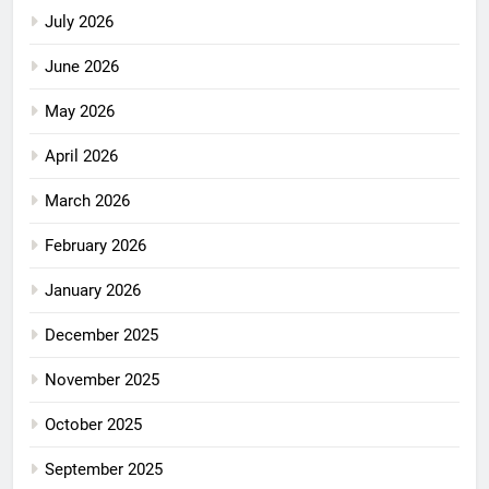
July 2026
June 2026
May 2026
April 2026
March 2026
February 2026
January 2026
December 2025
November 2025
October 2025
September 2025