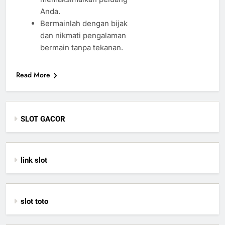
Anda.
Bermainlah dengan bijak
dan nikmati pengalaman
bermain tanpa tekanan.
Read More
SLOT GACOR
link slot
slot toto