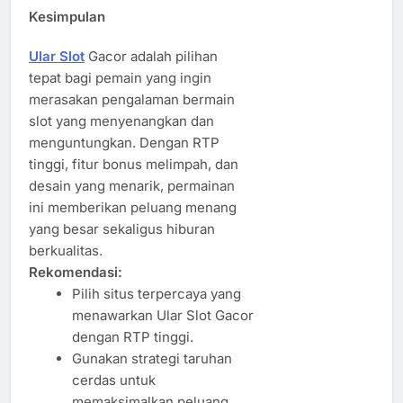
Kesimpulan
Ular Slot
Gacor adalah pilihan
tepat bagi pemain yang ingin
merasakan pengalaman bermain
slot yang menyenangkan dan
menguntungkan. Dengan RTP
tinggi, fitur bonus melimpah, dan
desain yang menarik, permainan
ini memberikan peluang menang
yang besar sekaligus hiburan
berkualitas.
Rekomendasi:
Pilih situs terpercaya yang
menawarkan Ular Slot Gacor
dengan RTP tinggi.
Gunakan strategi taruhan
cerdas untuk
memaksimalkan peluang