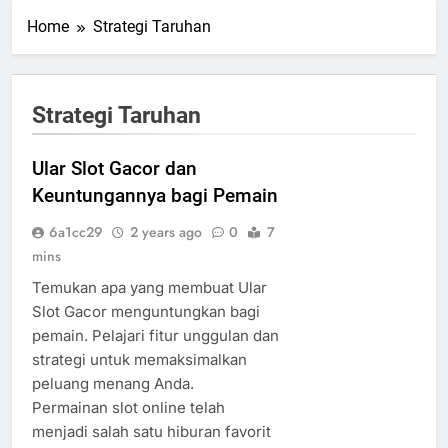
Home
Strategi Taruhan
Strategi Taruhan
Ular Slot Gacor dan
Keuntungannya bagi Pemain
6a1cc29
2 years ago
0
7
mins
Temukan apa yang membuat Ular
Slot Gacor menguntungkan bagi
pemain. Pelajari fitur unggulan dan
strategi untuk memaksimalkan
peluang menang Anda.
Permainan slot online telah
menjadi salah satu hiburan favorit