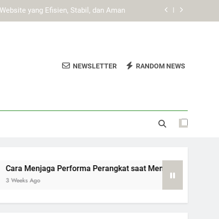
ebsite yang Efisien, Stabil, dan Aman
at saat Mengakses KAYA787 Alternatif
 saat Menggunakan KAYA787 Alternatif
NEWSLETTER
RANDOM NEWS
 Website yang Lebih Efisien dan Aman
ebsite yang Efisien, Stabil, dan Aman
at saat Mengakses KAYA787 Alternatif
 saat Menggunakan KAYA787 Alternatif
aga Performa Perangkat saat Mengakses KAYA787 Alternatif