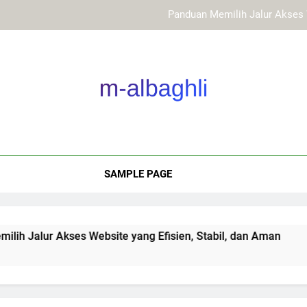
Panduan Memilih Jalur Akses W
Cara Menjaga Performa Perangk
Panduan Menjaga Privasi Perangkat
Panduan Memilih Jalur Akses
lbaghli
Panduan Memilih Jalur Akses W
roduk Kecantikan Berkualitas Di M Albaghli.
Cara Menjaga Performa Perangk
SAMPLE PAGE
Panduan Menjaga Privasi Perangkat
kses Website yang Efisien, Stabil, dan Aman
Cara Menj
3 Weeks Ago