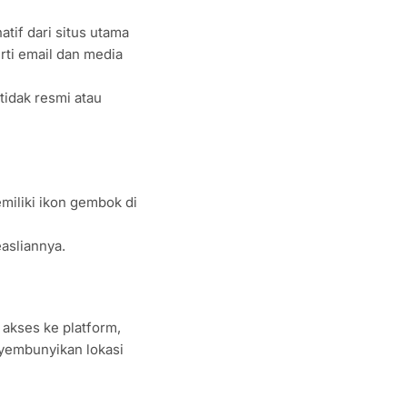
tif dari situs utama
rti email dan media
tidak resmi atau
iliki ikon gembok di
asliannya.
 akses ke platform,
yembunyikan lokasi