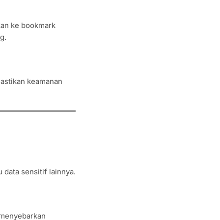
hkan ke bookmark
g.
mastikan keamanan
 data sensitif lainnya.
k menyebarkan