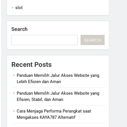
slot
Search
SEARCH
Recent Posts
Panduan Memilih Jalur Akses Website yang
Lebih Efisien dan Aman
Panduan Memilih Jalur Akses Website yang
Efisien, Stabil, dan Aman
Cara Menjaga Performa Perangkat saat
Mengakses KAYA787 Alternatif