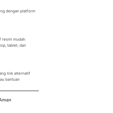
ung dengan platform
if resmi mudah
op, tablet, dan
g link alternatif
atau bantuan
 Aman