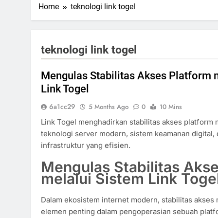
Home
teknologi link togel
teknologi link togel
Mengulas Stabilitas Akses Platform 
Link Togel
6a1cc29
5 Months Ago
0
10 Mins
Link Togel menghadirkan stabilitas akses platform m
teknologi server modern, sistem keamanan digital,
infrastruktur yang efisien.
Mengulas Stabilitas Akse
melalui Sistem Link Toge
Dalam ekosistem internet modern, stabilitas akses 
elemen penting dalam pengoperasian sebuah platfo