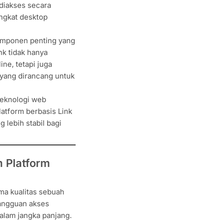
 diakses secara
angkat desktop
omponen penting yang
nk tidak hanya
ine, tetapi juga
i yang dirancang untuk
 teknologi web
latform berbasis Link
lebih stabil bagi
m Platform
ama kualitas sebuah
gangguan akses
alam jangka panjang.