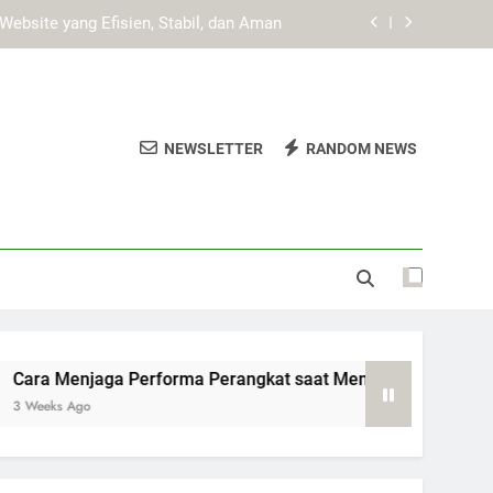
ebsite yang Efisien, Stabil, dan Aman
at saat Mengakses KAYA787 Alternatif
 saat Menggunakan KAYA787 Alternatif
NEWSLETTER
RANDOM NEWS
 Website yang Lebih Efisien dan Aman
ebsite yang Efisien, Stabil, dan Aman
at saat Mengakses KAYA787 Alternatif
 saat Menggunakan KAYA787 Alternatif
aga Performa Perangkat saat Mengakses KAYA787 Alternatif