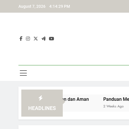
Skip
August 7, 2026
4:14:30 PM
to
content
M A
Dapatkan P
e yang Lebih Efisien dan Aman
Panduan Memilih Jalur A
2 Weeks Ago
HEADLINES