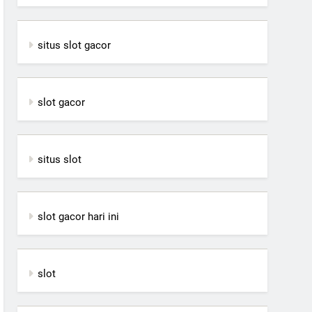
situs slot gacor
slot gacor
situs slot
slot gacor hari ini
slot