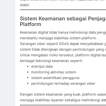
stabil.
Sistem Keamanan sebagai Penjaga
Platform
Keamanan digital tidak hanya melindungi data pengg
membantu menjaga stabilitas sistem platform.
Serangan siber seperti DDoS dapat menyebabkan g
sistem tidak dilengkapi dengan perlindungan yang
Untuk mengatasi risiko tersebut, platform digital 
berbagai teknologi keamanan seperti:
enkripsi data
monitoring aktivitas sistem
sistem autentikasi pengguna
perlindungan terhadap serangan siber
Dengan sistem keamanan yang kuat, platform sepert
menjaga stabilitas layanan sekaligus melindungi d