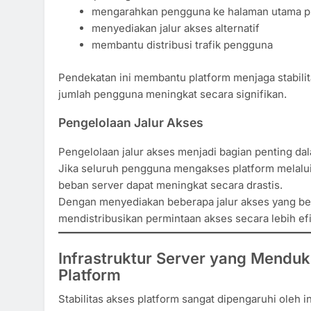
mengarahkan pengguna ke halaman utama p
menyediakan jalur akses alternatif
membantu distribusi trafik pengguna
Pendekatan ini membantu platform menjaga stabili
jumlah pengguna meningkat secara signifikan.
Pengelolaan Jalur Akses
Pengelolaan jalur akses menjadi bagian penting dal
Jika seluruh pengguna mengakses platform melalui 
beban server dapat meningkat secara drastis.
Dengan menyediakan beberapa jalur akses yang be
mendistribusikan permintaan akses secara lebih efi
Infrastruktur Server yang Menduk
Platform
Stabilitas akses platform sangat dipengaruhi oleh i