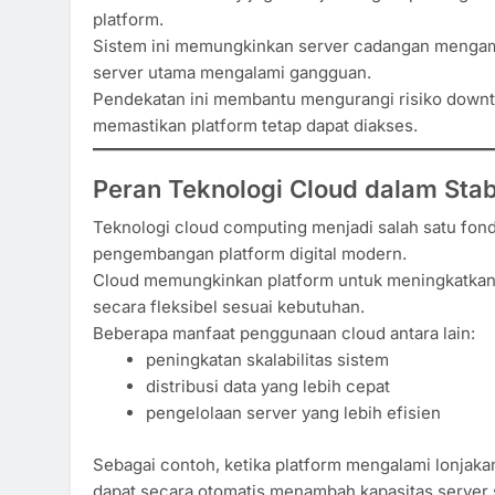
platform.
Sistem ini memungkinkan server cadangan mengambi
server utama mengalami gangguan.
Pendekatan ini membantu mengurangi risiko downt
memastikan platform tetap dapat diakses.
Peran Teknologi Cloud dalam Stab
Teknologi cloud computing menjadi salah satu fond
pengembangan platform digital modern.
Cloud memungkinkan platform untuk meningkatkan 
secara fleksibel sesuai kebutuhan.
Beberapa manfaat penggunaan cloud antara lain:
peningkatan skalabilitas sistem
distribusi data yang lebih cepat
pengelolaan server yang lebih efisien
Sebagai contoh, ketika platform mengalami lonjakan
dapat secara otomatis menambah kapasitas server 