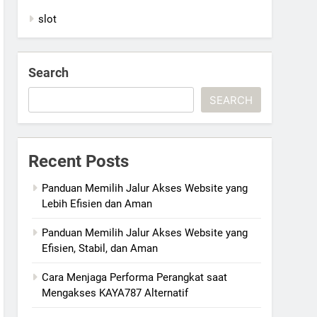
slot
Search
SEARCH
Recent Posts
Panduan Memilih Jalur Akses Website yang
Lebih Efisien dan Aman
Panduan Memilih Jalur Akses Website yang
Efisien, Stabil, dan Aman
Cara Menjaga Performa Perangkat saat
Mengakses KAYA787 Alternatif