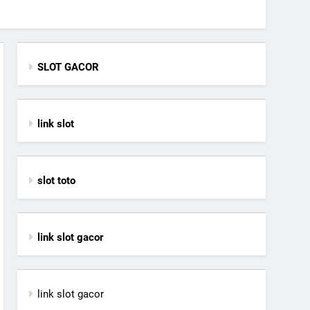
SLOT GACOR
link slot
slot toto
link slot gacor
link slot gacor