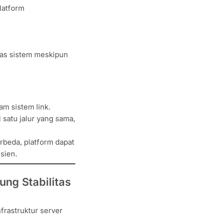
latform
tas sistem meskipun
am sistem link.
satu jalur yang sama,
rbeda, platform dapat
sien.
ung Stabilitas
nfrastruktur server