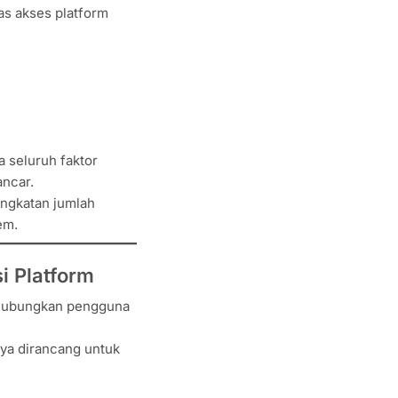
as akses platform
 seluruh faktor
ancar.
ingkatan jumlah
em.
i Platform
ghubungkan pengguna
nya dirancang untuk