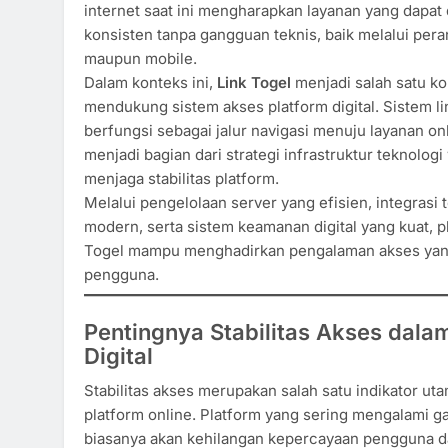
internet saat ini mengharapkan layanan yang dapat
konsisten tanpa gangguan teknis, baik melalui per
maupun mobile.
Dalam konteks ini,
Link Togel
menjadi salah satu k
mendukung sistem akses platform digital. Sistem li
berfungsi sebagai jalur navigasi menuju layanan onl
menjadi bagian dari strategi infrastruktur teknolog
menjaga stabilitas platform.
Melalui pengelolaan server yang efisien, integrasi
modern, serta sistem keamanan digital yang kuat, p
Togel mampu menghadirkan pengalaman akses yang 
pengguna.
Pentingnya Stabilitas Akses dala
Digital
Stabilitas akses merupakan salah satu indikator ut
platform online. Platform yang sering mengalami 
biasanya akan kehilangan kepercayaan pengguna d