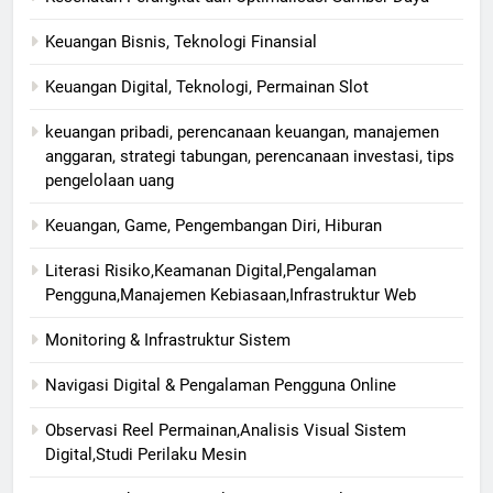
Keuangan Bisnis, Teknologi Finansial
Keuangan Digital, Teknologi, Permainan Slot
keuangan pribadi, perencanaan keuangan, manajemen
anggaran, strategi tabungan, perencanaan investasi, tips
pengelolaan uang
Keuangan, Game, Pengembangan Diri, Hiburan
Literasi Risiko,Keamanan Digital,Pengalaman
Pengguna,Manajemen Kebiasaan,Infrastruktur Web
Monitoring & Infrastruktur Sistem
Navigasi Digital & Pengalaman Pengguna Online
Observasi Reel Permainan,Analisis Visual Sistem
Digital,Studi Perilaku Mesin