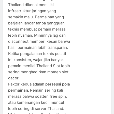
Thailand dikenal memiliki
infrastruktur jaringan yang
semakin maju. Permainan yang
berjalan lancar tanpa gangguan
teknis membuat pemain merasa
lebih nyaman. Minimnya lag dan
disconnect memberi kesan bahwa
hasil permainan lebih transparan.
Ketika pengalaman teknis positif
ini konsisten, wajar jika banyak
pemain menilai Thailand Slot lebih
sering menghadirkan momen slot
gacor.
Faktor kedua adalah
persepsi pola
permainan
. Pemain sering kali
merasa bahwa scatter, free spin,
atau kemenangan kecil muncul
lebih sering di server Thailand.