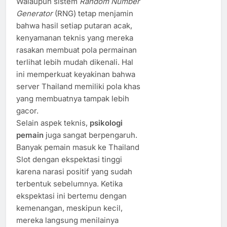
Walaupun sistem
Random Number
Generator
(RNG) tetap menjamin
bahwa hasil setiap putaran acak,
kenyamanan teknis yang mereka
rasakan membuat pola permainan
terlihat lebih mudah dikenali. Hal
ini memperkuat keyakinan bahwa
server Thailand memiliki pola khas
yang membuatnya tampak lebih
gacor.
Selain aspek teknis,
psikologi
pemain
juga sangat berpengaruh.
Banyak pemain masuk ke Thailand
Slot dengan ekspektasi tinggi
karena narasi positif yang sudah
terbentuk sebelumnya. Ketika
ekspektasi ini bertemu dengan
kemenangan, meskipun kecil,
mereka langsung menilainya