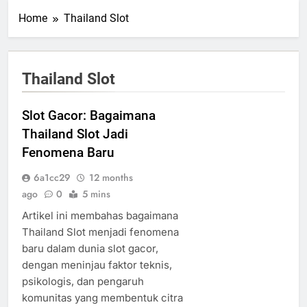
Home
Thailand Slot
Thailand Slot
Slot Gacor: Bagaimana
Thailand Slot Jadi
Fenomena Baru
6a1cc29
12 months
ago
0
5 mins
Artikel ini membahas bagaimana
Thailand Slot menjadi fenomena
baru dalam dunia slot gacor,
dengan meninjau faktor teknis,
psikologis, dan pengaruh
komunitas yang membentuk citra