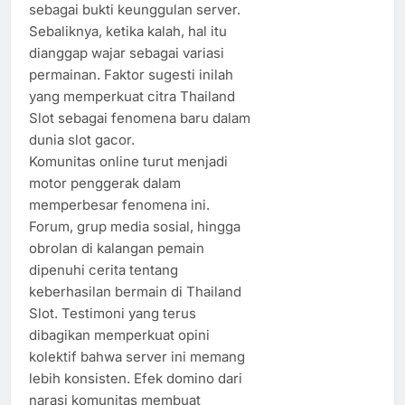
sebagai bukti keunggulan server.
Sebaliknya, ketika kalah, hal itu
dianggap wajar sebagai variasi
permainan. Faktor sugesti inilah
yang memperkuat citra Thailand
Slot sebagai fenomena baru dalam
dunia slot gacor.
Komunitas online turut menjadi
motor penggerak dalam
memperbesar fenomena ini.
Forum, grup media sosial, hingga
obrolan di kalangan pemain
dipenuhi cerita tentang
keberhasilan bermain di Thailand
Slot. Testimoni yang terus
dibagikan memperkuat opini
kolektif bahwa server ini memang
lebih konsisten. Efek domino dari
narasi komunitas membuat