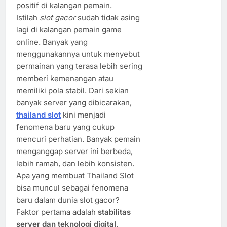
positif di kalangan pemain.
Istilah
slot gacor
sudah tidak asing
lagi di kalangan pemain game
online. Banyak yang
menggunakannya untuk menyebut
permainan yang terasa lebih sering
memberi kemenangan atau
memiliki pola stabil. Dari sekian
banyak server yang dibicarakan,
thailand slot
kini menjadi
fenomena baru yang cukup
mencuri perhatian. Banyak pemain
menganggap server ini berbeda,
lebih ramah, dan lebih konsisten.
Apa yang membuat Thailand Slot
bisa muncul sebagai fenomena
baru dalam dunia slot gacor?
Faktor pertama adalah
stabilitas
server dan teknologi digital
.