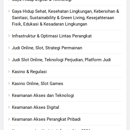
Gaya Hidup Sehat, Kesehatan Lingkungan, Kebersihan &
Sanitasi, Sustainability & Green Living, Kesejahteraan
Fisik, Edukasi & Kesadaran Lingkungan
Infrastruktur & Optimasi Lintas Perangkat
Judi Online, Slot, Strategi Permainan
Judi Slot Online, Teknologi Perjudian, Platform Judi
Kasino & Regulasi
Kasino Online, Slot Games
Keamanan Akses dan Teknologi
Keamanan Akses Digital
Keamanan Akses Perangkat Pribadi