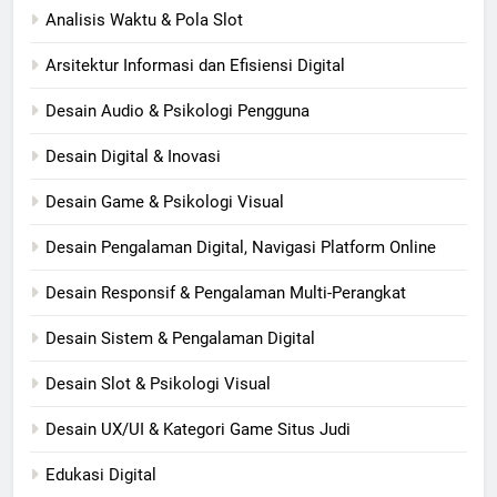
Analisis Waktu & Pola Slot
Arsitektur Informasi dan Efisiensi Digital
Desain Audio & Psikologi Pengguna
Desain Digital & Inovasi
Desain Game & Psikologi Visual
Desain Pengalaman Digital, Navigasi Platform Online
Desain Responsif & Pengalaman Multi-Perangkat
Desain Sistem & Pengalaman Digital
Desain Slot & Psikologi Visual
Desain UX/UI & Kategori Game Situs Judi
Edukasi Digital