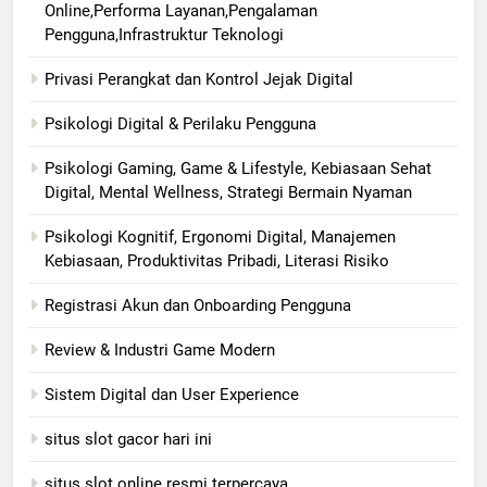
Online,Performa Layanan,Pengalaman
Pengguna,Infrastruktur Teknologi
Privasi Perangkat dan Kontrol Jejak Digital
Psikologi Digital & Perilaku Pengguna
Psikologi Gaming, Game & Lifestyle, Kebiasaan Sehat
Digital, Mental Wellness, Strategi Bermain Nyaman
Psikologi Kognitif, Ergonomi Digital, Manajemen
Kebiasaan, Produktivitas Pribadi, Literasi Risiko
Registrasi Akun dan Onboarding Pengguna
Review & Industri Game Modern
Sistem Digital dan User Experience
situs slot gacor hari ini
situs slot online resmi terpercaya