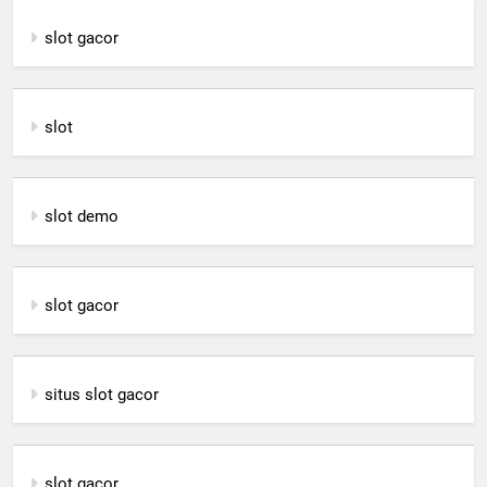
slot gacor
slot
slot demo
slot gacor
situs slot gacor
slot gacor