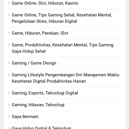
Game Online, Slot, Hiburan, Kasino
Game Online, Tips Gaming Sehat, Kesehatan Mental,
Pengelolaan Stres, Hiburan Digital
Game, Hiburan, Panduan, Slot
Game, Produktivitas, Kesehatan Mental, Tips Gaming,
Gaya Hidup Sehat
Gaming / Game Design
Gaming Lifestyle Pengembangan Diri Manajemen Waktu
Kesehatan Digital Produktivitas Harian
Gaming, Esports, Teknologi Digital
Gaming, Hiburan, Teknologi
Gaya Bermain
Gaya Hidup Digital & Teknologi