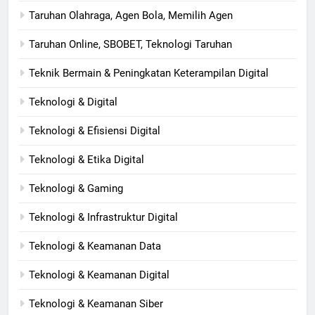
Taruhan Olahraga, Agen Bola, Memilih Agen
Taruhan Online, SBOBET, Teknologi Taruhan
Teknik Bermain & Peningkatan Keterampilan Digital
Teknologi & Digital
Teknologi & Efisiensi Digital
Teknologi & Etika Digital
Teknologi & Gaming
Teknologi & Infrastruktur Digital
Teknologi & Keamanan Data
Teknologi & Keamanan Digital
Teknologi & Keamanan Siber