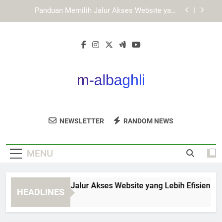
Skip
Cara Menjaga Performa Perangkat saat
to
Mengakses KAYA787 Alternatif
content
Panduan Menjaga Privasi Perangkat saat
Menggunakan KAYA787 Alternatif
Panduan Memilih Jalur Akses Website yang Lebih
Efisien dan Aman
Panduan Memilih Jalur Akses Website yang
Efisien, Stabil, dan Aman
Cara Menjaga Performa Perangkat saat
Mengakses KAYA787 Alternatif
M Albaghli
Dapatkan Produk Kecantikan Berkualitas Di
Panduan Menjaga Privasi Perangkat saat
NEWSLETTER
RANDOM NEWS
Menggunakan KAYA787 Alternatif
M Albaghli.
MENU
nduan Memilih Jalur Akses Website yang Lebih Efisien dan 
HEADLINES
Weeks Ago