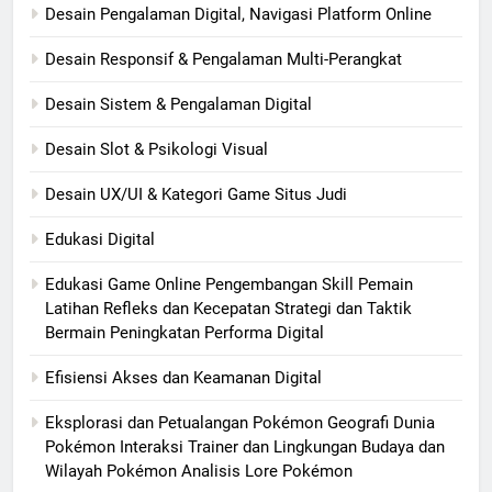
Desain Pengalaman Digital, Navigasi Platform Online
Desain Responsif & Pengalaman Multi-Perangkat
Desain Sistem & Pengalaman Digital
Desain Slot & Psikologi Visual
Desain UX/UI & Kategori Game Situs Judi
Edukasi Digital
Edukasi Game Online Pengembangan Skill Pemain
Latihan Refleks dan Kecepatan Strategi dan Taktik
Bermain Peningkatan Performa Digital
Efisiensi Akses dan Keamanan Digital
Eksplorasi dan Petualangan Pokémon Geografi Dunia
Pokémon Interaksi Trainer dan Lingkungan Budaya dan
Wilayah Pokémon Analisis Lore Pokémon