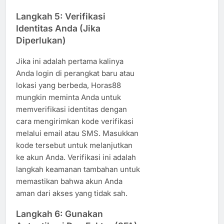
Langkah 5: Verifikasi
Identitas Anda (Jika
Diperlukan)
Jika ini adalah pertama kalinya
Anda login di perangkat baru atau
lokasi yang berbeda, Horas88
mungkin meminta Anda untuk
memverifikasi identitas dengan
cara mengirimkan kode verifikasi
melalui email atau SMS. Masukkan
kode tersebut untuk melanjutkan
ke akun Anda. Verifikasi ini adalah
langkah keamanan tambahan untuk
memastikan bahwa akun Anda
aman dari akses yang tidak sah.
Langkah 6: Gunakan