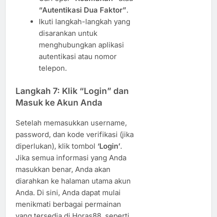
“Autentikasi Dua Faktor”
.
Ikuti langkah-langkah yang
disarankan untuk
menghubungkan aplikasi
autentikasi atau nomor
telepon.
Langkah 7: Klik “Login” dan
Masuk ke Akun Anda
Setelah memasukkan username,
password, dan kode verifikasi (jika
diperlukan), klik tombol
‘Login’
.
Jika semua informasi yang Anda
masukkan benar, Anda akan
diarahkan ke halaman utama akun
Anda. Di sini, Anda dapat mulai
menikmati berbagai permainan
yang tersedia di Horas88, seperti