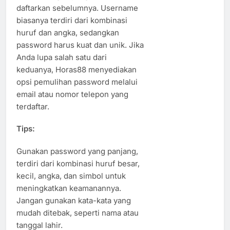
daftarkan sebelumnya. Username
biasanya terdiri dari kombinasi
huruf dan angka, sedangkan
password harus kuat dan unik. Jika
Anda lupa salah satu dari
keduanya, Horas88 menyediakan
opsi pemulihan password melalui
email atau nomor telepon yang
terdaftar.
Tips:
Gunakan password yang panjang,
terdiri dari kombinasi huruf besar,
kecil, angka, dan simbol untuk
meningkatkan keamanannya.
Jangan gunakan kata-kata yang
mudah ditebak, seperti nama atau
tanggal lahir.