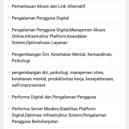
Pemantauan Akses dan Link Alternatif
Pengalaman Pengguna Digital
Pengalaman Pengguna Digital,Manajemen Akses
Online,Infrastruktur Platform,Keandalan
Sistem,Optimalisasi Layanan
Pengembangan Diri, Kesehatan Mental, Kemandirian,
Psikologi
pengembangan diri, psikologi, manajemen stres,
ketahanan mental, produktivitas kerja, kesejahteraan,
self-improvement
Performa Digital dan Pengalaman Pengguna
Performa Server Modern,Stabilitas Platform
Digital,Optimasi Infrastruktur Sistem,Pengalaman
Pengguna Berkelanjutan