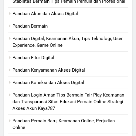
Stabilitas Bermain Tips Pemain Pemula dan Profesional
Panduan Akun dan Akses Digital
Panduan Bermain
Panduan Digital, Keamanan Akun, Tips Teknologi, User
Experience, Game Online
Panduan Fitur Digital
Panduan Kenyamanan Akses Digital
Panduan Koneksi dan Akses Digital
Panduan Login Aman Tips Bermain Fair Play Keamanan
dan Transparansi Situs Edukasi Pemain Online Strategi
Akses Akun Kaya787
Panduan Pemain Baru, Keamanan Online, Perjudian
Online