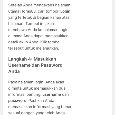
Setelah Anda mengakses halaman
utama Horas88, cari tombol
‘Login’
yang terletak di bagian kanan atas
halaman. Tombol ini akan
membawa Anda ke halaman login
di mana Anda dapat memasukkan
detail akun Anda. Klik tombol
tersebut untuk melanjutkan.
Langkah 4: Masukkan
Username dan Password
Anda
Pada halaman login, Anda akan
diminta untuk memasukkan dua
informasi penting:
username
dan
password
. Pastikan Anda
memasukkan informasi yang benar
sesuai dengan yang telah Anda