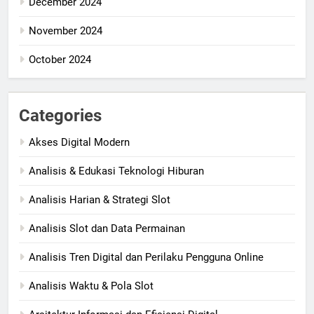
December 2024
November 2024
October 2024
Categories
Akses Digital Modern
Analisis & Edukasi Teknologi Hiburan
Analisis Harian & Strategi Slot
Analisis Slot dan Data Permainan
Analisis Tren Digital dan Perilaku Pengguna Online
Analisis Waktu & Pola Slot