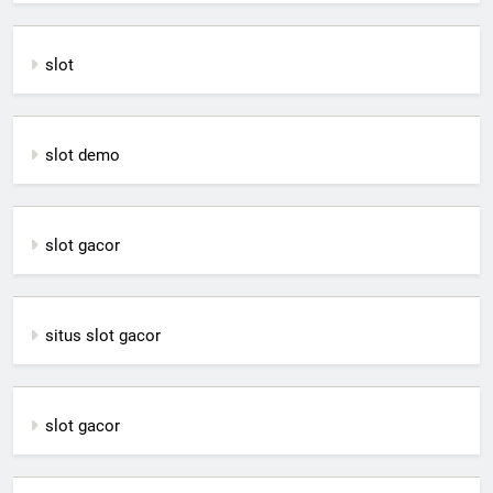
slot
slot demo
slot gacor
situs slot gacor
slot gacor