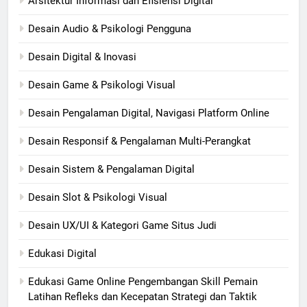
Arsitektur Informasi dan Efisiensi Digital
Desain Audio & Psikologi Pengguna
Desain Digital & Inovasi
Desain Game & Psikologi Visual
Desain Pengalaman Digital, Navigasi Platform Online
Desain Responsif & Pengalaman Multi-Perangkat
Desain Sistem & Pengalaman Digital
Desain Slot & Psikologi Visual
Desain UX/UI & Kategori Game Situs Judi
Edukasi Digital
Edukasi Game Online Pengembangan Skill Pemain
Latihan Refleks dan Kecepatan Strategi dan Taktik