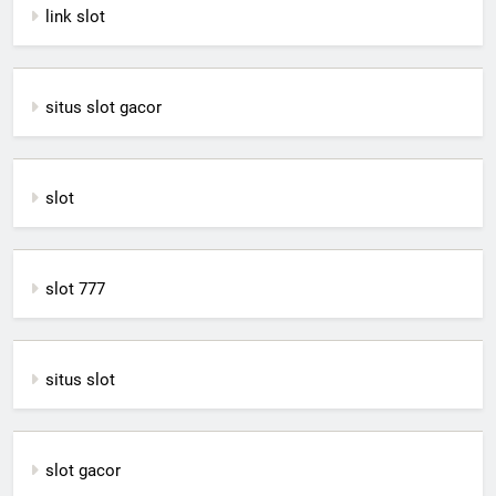
link slot
situs slot gacor
slot
slot 777
situs slot
slot gacor