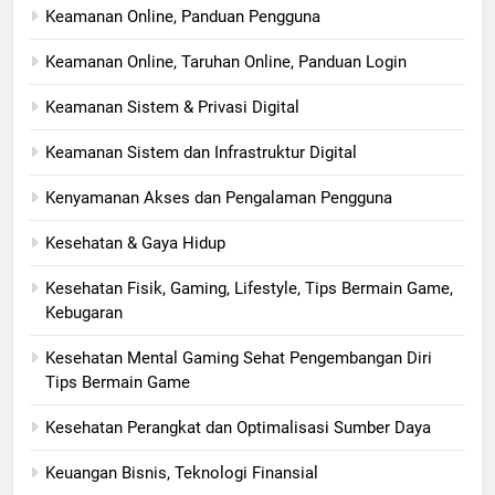
Keamanan Online, Panduan Pengguna
Keamanan Online, Taruhan Online, Panduan Login
Keamanan Sistem & Privasi Digital
Keamanan Sistem dan Infrastruktur Digital
Kenyamanan Akses dan Pengalaman Pengguna
Kesehatan & Gaya Hidup
Kesehatan Fisik, Gaming, Lifestyle, Tips Bermain Game,
Kebugaran
Kesehatan Mental Gaming Sehat Pengembangan Diri
Tips Bermain Game
Kesehatan Perangkat dan Optimalisasi Sumber Daya
Keuangan Bisnis, Teknologi Finansial