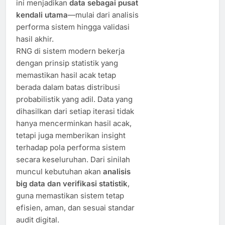
ini menjadikan
data sebagai pusat
kendali utama
—mulai dari analisis
performa sistem hingga validasi
hasil akhir.
RNG di sistem modern bekerja
dengan prinsip statistik yang
memastikan hasil acak tetap
berada dalam batas distribusi
probabilistik yang adil. Data yang
dihasilkan dari setiap iterasi tidak
hanya mencerminkan hasil acak,
tetapi juga memberikan insight
terhadap pola performa sistem
secara keseluruhan. Dari sinilah
muncul kebutuhan akan
analisis
big data dan verifikasi statistik
,
guna memastikan sistem tetap
efisien, aman, dan sesuai standar
audit digital.