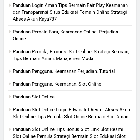
Panduan Login Aman Tips Bermain Fair Play Keamanan
dan Transparansi Situs Edukasi Pemain Online Strategi
Akses Akun Kaya787
Panduan Pemain Baru, Keamanan Online, Perjudian
Online
Panduan Pemula, Promosi Slot Online, Strategi Bermain,
Tips Bermain Aman, Manajemen Modal
Panduan Pengguna, Keamanan Perjudian, Tutorial
Panduan Pengguna, Keamanan, Slot Online
Panduan Slot Online
Panduan Slot Online Login Edwinslot Resmi Akses Akun
Slot Online Tips Pemula Slot Online Bermain Slot Aman
Panduan Slot Online Tips Bonus Slot Link Slot Resmi
Slot Online Pemula Strategi Bermain Slot Edukasi Slot