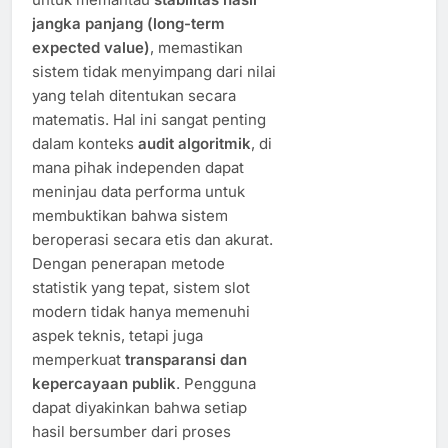
jangka panjang (long-term
expected value)
, memastikan
sistem tidak menyimpang dari nilai
yang telah ditentukan secara
matematis. Hal ini sangat penting
dalam konteks
audit algoritmik
, di
mana pihak independen dapat
meninjau data performa untuk
membuktikan bahwa sistem
beroperasi secara etis dan akurat.
Dengan penerapan metode
statistik yang tepat, sistem slot
modern tidak hanya memenuhi
aspek teknis, tetapi juga
memperkuat
transparansi dan
kepercayaan publik
. Pengguna
dapat diyakinkan bahwa setiap
hasil bersumber dari proses