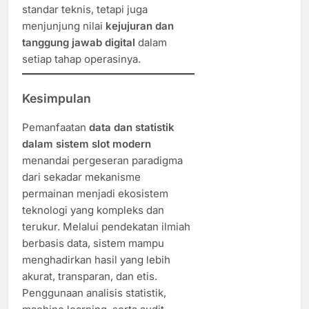
standar teknis, tetapi juga
menjunjung nilai
kejujuran dan
tanggung jawab digital
dalam
setiap tahap operasinya.
Kesimpulan
Pemanfaatan
data dan statistik
dalam sistem slot modern
menandai pergeseran paradigma
dari sekadar mekanisme
permainan menjadi ekosistem
teknologi yang kompleks dan
terukur. Melalui pendekatan ilmiah
berbasis data, sistem mampu
menghadirkan hasil yang lebih
akurat, transparan, dan etis.
Penggunaan analisis statistik,