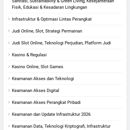
Sanitasi, Sustainability & Green Living, Kesejahteraan
Fisik, Edukasi & Kesadaran Lingkungan
Infrastruktur & Optimasi Lintas Perangkat
Judi Online, Slot, Strategi Permainan
Judi Slot Online, Teknologi Perjudian, Platform Judi
Kasino & Regulasi
Kasino Online, Slot Games
Keamanan Akses dan Teknologi
Keamanan Akses Digital
Keamanan Akses Perangkat Pribadi
Keamanan dan Update Infrastruktur 2026
Keamanan Data, Teknologi Kriptografi, Infrastruktur