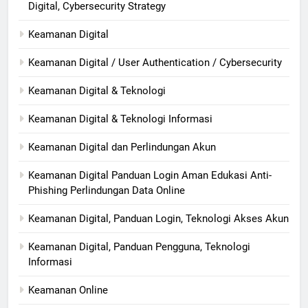
Digital, Cybersecurity Strategy
Keamanan Digital
Keamanan Digital / User Authentication / Cybersecurity
Keamanan Digital & Teknologi
Keamanan Digital & Teknologi Informasi
Keamanan Digital dan Perlindungan Akun
Keamanan Digital Panduan Login Aman Edukasi Anti-
Phishing Perlindungan Data Online
Keamanan Digital, Panduan Login, Teknologi Akses Akun
Keamanan Digital, Panduan Pengguna, Teknologi
Informasi
Keamanan Online