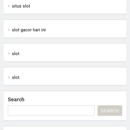
situs slot
slot gacor hari ini
slot
slot
Search
SEARCH