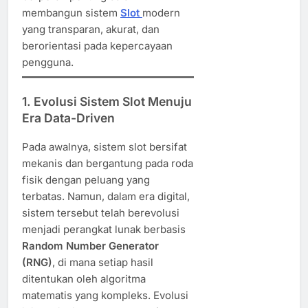
membangun sistem
Slot
modern
yang transparan, akurat, dan
berorientasi pada kepercayaan
pengguna.
1. Evolusi Sistem Slot Menuju
Era Data-Driven
Pada awalnya, sistem slot bersifat
mekanis dan bergantung pada roda
fisik dengan peluang yang
terbatas. Namun, dalam era digital,
sistem tersebut telah berevolusi
menjadi perangkat lunak berbasis
Random Number Generator
(RNG)
, di mana setiap hasil
ditentukan oleh algoritma
matematis yang kompleks. Evolusi