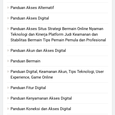
Panduan Akses Alternatif
Panduan Akses Digital
Panduan Akses Situs Strategi Bermain Online Nyaman
Teknologi dan Kinerja Platform Judi Keamanan dan
Stabilitas Bermain Tips Pemain Pemula dan Profesional
Panduan Akun dan Akses Digital
Panduan Bermain
Panduan Digital, Keamanan Akun, Tips Teknologi, User
Experience, Game Online
Panduan Fitur Digital
Panduan Kenyamanan Akses Digital
Panduan Koneksi dan Akses Digital