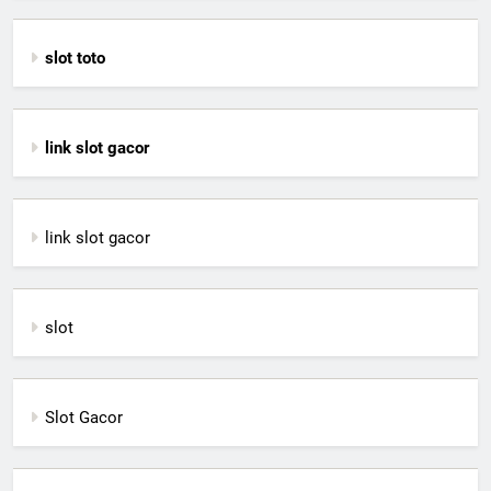
slot toto
link slot gacor
link slot gacor
slot
Slot Gacor