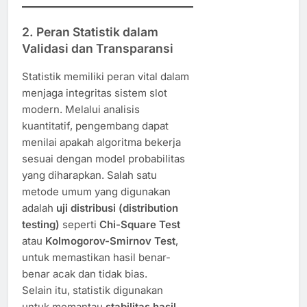
2. Peran Statistik dalam
Validasi dan Transparansi
Statistik memiliki peran vital dalam
menjaga integritas sistem slot
modern. Melalui analisis
kuantitatif, pengembang dapat
menilai apakah algoritma bekerja
sesuai dengan model probabilitas
yang diharapkan. Salah satu
metode umum yang digunakan
adalah
uji distribusi (distribution
testing)
seperti
Chi-Square Test
atau
Kolmogorov-Smirnov Test
,
untuk memastikan hasil benar-
benar acak dan tidak bias.
Selain itu, statistik digunakan
untuk memantau
stabilitas hasil