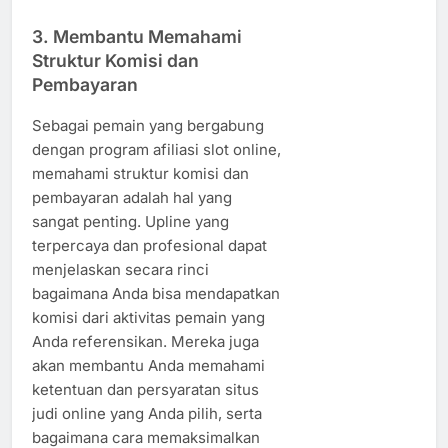
3. Membantu Memahami
Struktur Komisi dan
Pembayaran
Sebagai pemain yang bergabung
dengan program afiliasi slot online,
memahami struktur komisi dan
pembayaran adalah hal yang
sangat penting. Upline yang
terpercaya dan profesional dapat
menjelaskan secara rinci
bagaimana Anda bisa mendapatkan
komisi dari aktivitas pemain yang
Anda referensikan. Mereka juga
akan membantu Anda memahami
ketentuan dan persyaratan situs
judi online yang Anda pilih, serta
bagaimana cara memaksimalkan