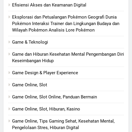
Efisiensi Akses dan Keamanan Digital
Eksplorasi dan Petualangan Pokémon Geografi Dunia
Pokémon Interaksi Trainer dan Lingkungan Budaya dan
Wilayah Pokémon Analisis Lore Pokémon
Game & Teknologi
Game dan Hiburan Kesehatan Mental Pengembangan Diri
Keseimbangan Hidup
Game Design & Player Experience
Game Online, Slot
Game Online, Slot Online, Panduan Bermain
Game Online, Slot, Hiburan, Kasino
Game Online, Tips Gaming Sehat, Kesehatan Mental,
Pengelolaan Stres, Hiburan Digital