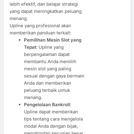
lebih efektif, dan belajar strategi
yang dapat meningkatkan peluang
menang.
Upline yang profesional akan
memberikan panduan terkait:
Pemilihan Mesin Slot yang
Tepat
: Upline yang
berpengalaman dapat
membantu Anda memilih
mesin slot yang paling
sesuai dengan gaya bermain
Anda dan memberikan
peluang terbaik untuk
menang.
Pengelolaan Bankroll
:
Upline dapat memberikan
tips tentang cara mengelola
modal Anda dengan bijak,
menghindari kerugian besar,