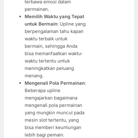
terbawa emosi dalam
permainan.
Memilih Waktu yang Tepat
untuk Bermain
: Upline yang
berpengalaman tahu kapan
waktu terbaik untuk
bermain, sehingga Anda
bisa memanfaatkan waktu-
waktu tertentu untuk
meningkatkan peluang
menang.
Mengenali Pola Permainan
:
Beberapa upline
mengajarkan bagaimana
mengenali pola permainan
yang mungkin muncul pada
mesin slot tertentu, yang
bisa memberi keuntungan
lebih bagi pemain.