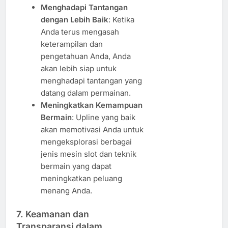
Menghadapi Tantangan
dengan Lebih Baik
: Ketika
Anda terus mengasah
keterampilan dan
pengetahuan Anda, Anda
akan lebih siap untuk
menghadapi tantangan yang
datang dalam permainan.
Meningkatkan Kemampuan
Bermain
: Upline yang baik
akan memotivasi Anda untuk
mengeksplorasi berbagai
jenis mesin slot dan teknik
bermain yang dapat
meningkatkan peluang
menang Anda.
7. Keamanan dan
Transparansi dalam