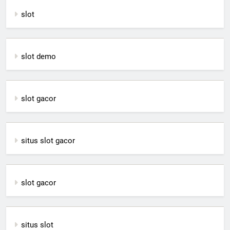
slot
slot demo
slot gacor
situs slot gacor
slot gacor
situs slot