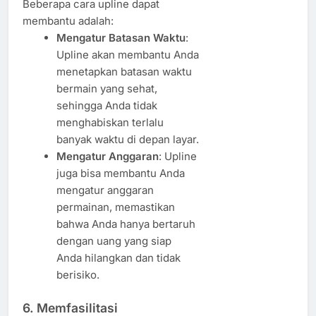
Beberapa cara upline dapat
membantu adalah:
Mengatur Batasan Waktu
:
Upline akan membantu Anda
menetapkan batasan waktu
bermain yang sehat,
sehingga Anda tidak
menghabiskan terlalu
banyak waktu di depan layar.
Mengatur Anggaran
: Upline
juga bisa membantu Anda
mengatur anggaran
permainan, memastikan
bahwa Anda hanya bertaruh
dengan uang yang siap
Anda hilangkan dan tidak
berisiko.
6. Memfasilitasi