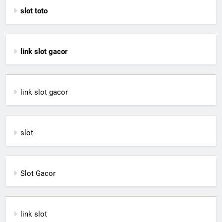
slot toto
link slot gacor
link slot gacor
slot
Slot Gacor
link slot