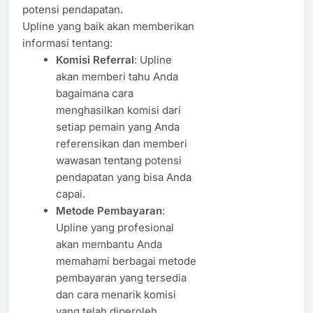
potensi pendapatan.
Upline yang baik akan memberikan
informasi tentang:
Komisi Referral
: Upline
akan memberi tahu Anda
bagaimana cara
menghasilkan komisi dari
setiap pemain yang Anda
referensikan dan memberi
wawasan tentang potensi
pendapatan yang bisa Anda
capai.
Metode Pembayaran
:
Upline yang profesional
akan membantu Anda
memahami berbagai metode
pembayaran yang tersedia
dan cara menarik komisi
yang telah diperoleh.