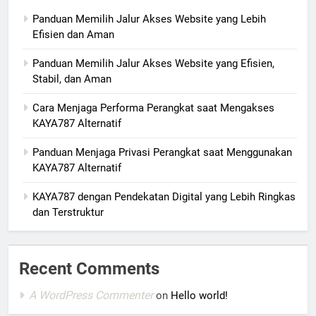
Panduan Memilih Jalur Akses Website yang Lebih
Efisien dan Aman
Panduan Memilih Jalur Akses Website yang Efisien,
Stabil, dan Aman
Cara Menjaga Performa Perangkat saat Mengakses
KAYA787 Alternatif
Panduan Menjaga Privasi Perangkat saat Menggunakan
KAYA787 Alternatif
KAYA787 dengan Pendekatan Digital yang Lebih Ringkas
dan Terstruktur
Recent Comments
A WordPress Commenter
on
Hello world!