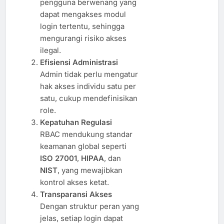
pengguna berwenang yang
dapat mengakses modul
login tertentu, sehingga
mengurangi risiko akses
ilegal.
Efisiensi Administrasi
Admin tidak perlu mengatur
hak akses individu satu per
satu, cukup mendefinisikan
role.
Kepatuhan Regulasi
RBAC mendukung standar
keamanan global seperti
ISO 27001
,
HIPAA
, dan
NIST
, yang mewajibkan
kontrol akses ketat.
Transparansi Akses
Dengan struktur peran yang
jelas, setiap login dapat