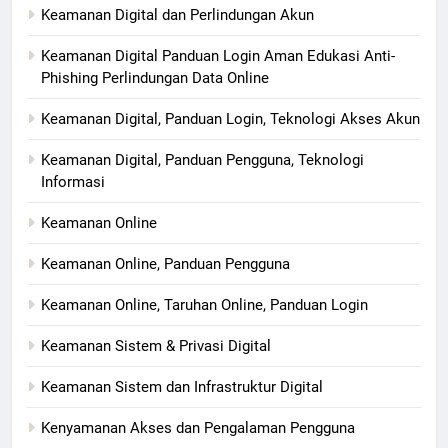
Keamanan Digital dan Perlindungan Akun
Keamanan Digital Panduan Login Aman Edukasi Anti-
Phishing Perlindungan Data Online
Keamanan Digital, Panduan Login, Teknologi Akses Akun
Keamanan Digital, Panduan Pengguna, Teknologi
Informasi
Keamanan Online
Keamanan Online, Panduan Pengguna
Keamanan Online, Taruhan Online, Panduan Login
Keamanan Sistem & Privasi Digital
Keamanan Sistem dan Infrastruktur Digital
Kenyamanan Akses dan Pengalaman Pengguna