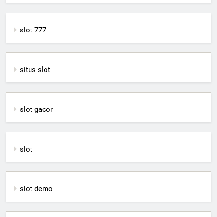
slot 777
situs slot
slot gacor
slot
slot demo