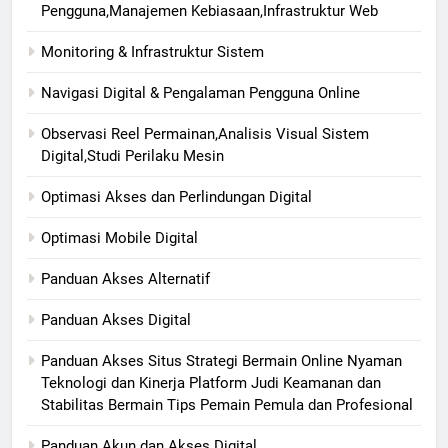
Pengguna,Manajemen Kebiasaan,Infrastruktur Web
Monitoring & Infrastruktur Sistem
Navigasi Digital & Pengalaman Pengguna Online
Observasi Reel Permainan,Analisis Visual Sistem
Digital,Studi Perilaku Mesin
Optimasi Akses dan Perlindungan Digital
Optimasi Mobile Digital
Panduan Akses Alternatif
Panduan Akses Digital
Panduan Akses Situs Strategi Bermain Online Nyaman
Teknologi dan Kinerja Platform Judi Keamanan dan
Stabilitas Bermain Tips Pemain Pemula dan Profesional
Panduan Akun dan Akses Digital