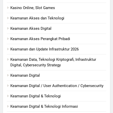
Kasino Online, Slot Games
Keamanan Akses dan Teknologi
Keamanan Akses Digital
Keamanan Akses Perangkat Pribadi
Keamanan dan Update Infrastruktur 2026
Keamanan Data, Teknologi Kriptografi, Infrastruktur
Digital, Cybersecurity Strategy
Keamanan Digital
Keamanan Digital / User Authentication / Cybersecurity
Keamanan Digital & Teknologi
Keamanan Digital & Teknologi Informasi