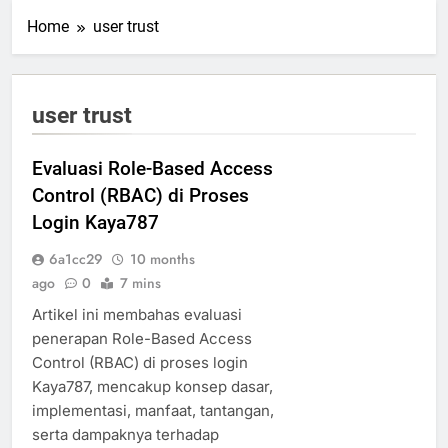
Home
user trust
user trust
Evaluasi Role-Based Access
Control (RBAC) di Proses
Login Kaya787
6a1cc29
10 months
ago
0
7 mins
Artikel ini membahas evaluasi
penerapan Role-Based Access
Control (RBAC) di proses login
Kaya787, mencakup konsep dasar,
implementasi, manfaat, tantangan,
serta dampaknya terhadap