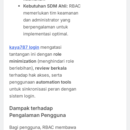
Kebutuhan SDM Ahli:
RBAC
memerlukan tim keamanan
dan administrator yang
berpengalaman untuk
implementasi optimal.
kaya787 login
mengatasi
tantangan ini dengan
role
minimization
(menghindari role
berlebihan),
review berkala
terhadap hak akses, serta
penggunaan
automation tools
untuk sinkronisasi peran dengan
sistem login.
Dampak terhadap
Pengalaman Pengguna
Bagi pengguna, RBAC membawa