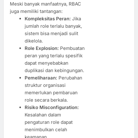
Meski banyak manfaatnya, RBAC
juga memiliki tantangan:
Kompleksitas Peran:
Jika
jumlah role terlalu banyak,
sistem bisa menjadi sulit
dikelola.
Role Explosion:
Pembuatan
peran yang terlalu spesifik
dapat menyebabkan
duplikasi dan kebingungan.
Pemeliharaan:
Perubahan
struktur organisasi
memerlukan pembaruan
role secara berkala.
Risiko Misconfiguration:
Kesalahan dalam
pengaturan role dapat
menimbulkan celah
keamanan.