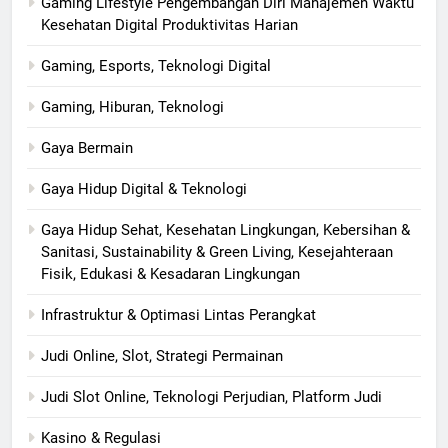
Gaming Lifestyle Pengembangan Diri Manajemen Waktu
Kesehatan Digital Produktivitas Harian
Gaming, Esports, Teknologi Digital
Gaming, Hiburan, Teknologi
Gaya Bermain
Gaya Hidup Digital & Teknologi
Gaya Hidup Sehat, Kesehatan Lingkungan, Kebersihan &
Sanitasi, Sustainability & Green Living, Kesejahteraan
Fisik, Edukasi & Kesadaran Lingkungan
Infrastruktur & Optimasi Lintas Perangkat
Judi Online, Slot, Strategi Permainan
Judi Slot Online, Teknologi Perjudian, Platform Judi
Kasino & Regulasi