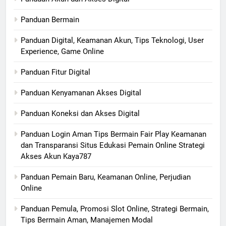
Panduan Bermain
Panduan Digital, Keamanan Akun, Tips Teknologi, User
Experience, Game Online
Panduan Fitur Digital
Panduan Kenyamanan Akses Digital
Panduan Koneksi dan Akses Digital
Panduan Login Aman Tips Bermain Fair Play Keamanan
dan Transparansi Situs Edukasi Pemain Online Strategi
Akses Akun Kaya787
Panduan Pemain Baru, Keamanan Online, Perjudian
Online
Panduan Pemula, Promosi Slot Online, Strategi Bermain,
Tips Bermain Aman, Manajemen Modal