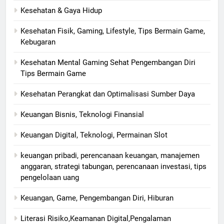
Kesehatan & Gaya Hidup
Kesehatan Fisik, Gaming, Lifestyle, Tips Bermain Game,
Kebugaran
Kesehatan Mental Gaming Sehat Pengembangan Diri
Tips Bermain Game
Kesehatan Perangkat dan Optimalisasi Sumber Daya
Keuangan Bisnis, Teknologi Finansial
Keuangan Digital, Teknologi, Permainan Slot
keuangan pribadi, perencanaan keuangan, manajemen
anggaran, strategi tabungan, perencanaan investasi, tips
pengelolaan uang
Keuangan, Game, Pengembangan Diri, Hiburan
Literasi Risiko,Keamanan Digital,Pengalaman