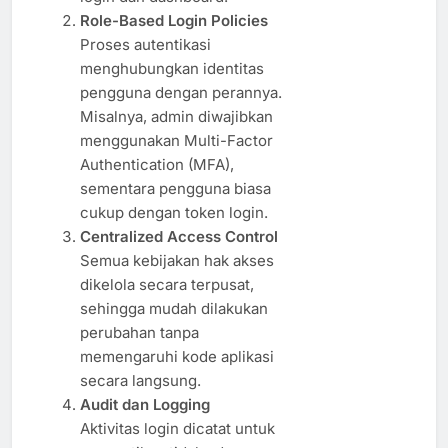
Role-Based Login Policies
Proses autentikasi
menghubungkan identitas
pengguna dengan perannya.
Misalnya, admin diwajibkan
menggunakan Multi-Factor
Authentication (MFA),
sementara pengguna biasa
cukup dengan token login.
Centralized Access Control
Semua kebijakan hak akses
dikelola secara terpusat,
sehingga mudah dilakukan
perubahan tanpa
memengaruhi kode aplikasi
secara langsung.
Audit dan Logging
Aktivitas login dicatat untuk