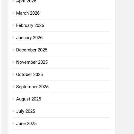
April 2026
March 2026
February 2026
January 2026
December 2025
November 2025
October 2025
September 2025
August 2025
July 2025
June 2025