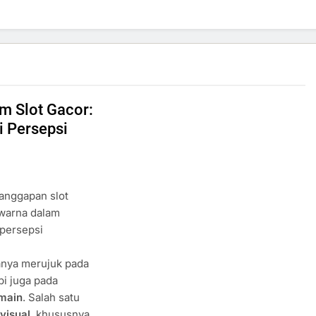
m Slot Gacor:
 Persepsi
anggapan slot
 warna dalam
persepsi
anya merujuk pada
pi juga pada
emain
. Salah satu
visual
, khususnya