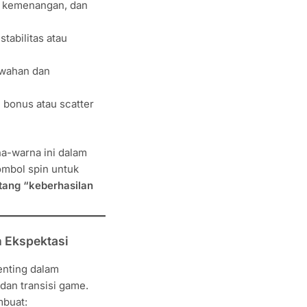
i, kemenangan, dan
abilitas atau
ewahan dan
 bonus atau scatter
na-warna ini dalam
ombol spin untuk
tang “keberhasilan
n Ekspektasi
nting dalam
dan transisi game.
mbuat: