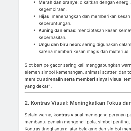
Merah dan oranye
: dikaitkan dengan energ
kegembiraan.
Hijau
: menenangkan dan memberikan kesan st
keberuntungan.
Kuning dan emas
: menciptakan kesan kem
keberhasilan.
Ungu dan biru neon
: sering digunakan dalam
karena memberi kesan magis dan misterius.
Slot bertipe gacor sering kali menggabungkan war
elemen simbol kemenangan, animasi scatter, dan t
memicu adrenalin serta memberi sinyal visual ten
yang dekat”
.
2. Kontras Visual: Meningkatkan Fokus da
Selain warna,
kontras visual
memegang peranan pe
membantu pemain mengenali pola, simbol penting, 
Kontras tinggi antara latar belakang dan simbol me