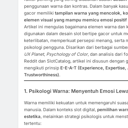
penggunaan warna dan kontras. Dalam banyak kasus
gacor memiliki
tampilan warna yang mencolok, kon
elemen visual yang mampu memicu emosi positif
Artikel ini mengulas bagaimana elemen warna dan k
digunakan dalam desain slot bertipe gacor untuk 
keterlibatan, memperkuat persepsi menang, serta
psikologi pengguna. Disarikan dari berbagai sumbe
UX Planet
,
Psychology of Color
, dan analisis dari 
Reddit dan SlotCatalog, artikel ini disusun dengan
mengikuti prinsip
E-E-A-T (Experience, Expertise, 
Trustworthiness)
.
1. Psikologi Warna: Menyentuh Emosi Lewa
Warna memiliki kekuatan untuk memengaruhi suasa
manusia. Dalam konteks slot digital,
pemilihan war
estetika
, melainkan strategi psikologis untuk mens
tertentu: