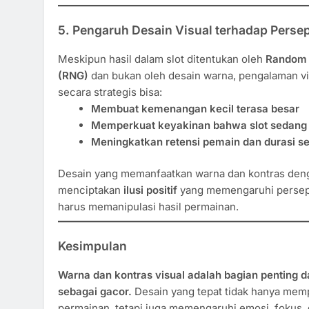
5. Pengaruh Desain Visual terhadap Persep
Meskipun hasil dalam slot ditentukan oleh
Random 
(RNG)
dan bukan oleh desain warna, pengalaman vi
secara strategis bisa:
Membuat kemenangan kecil terasa besar
Memperkuat keyakinan bahwa slot sedang
Meningkatkan retensi pemain dan durasi se
Desain yang memanfaatkan warna dan kontras den
menciptakan
ilusi positif
yang memengaruhi perseps
harus memanipulasi hasil permainan.
Kesimpulan
Warna dan kontras visual adalah bagian penting da
sebagai gacor.
Desain yang tepat tidak hanya mem
permainan, tetapi juga memengaruhi emosi, fokus,