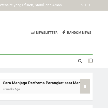
ebsite yang Efisien, Stabil, dan Aman
at saat Mengakses KAYA787 Alternatif
 saat Menggunakan KAYA787 Alternatif
NEWSLETTER
RANDOM NEWS
 Website yang Lebih Efisien dan Aman
ebsite yang Efisien, Stabil, dan Aman
at saat Mengakses KAYA787 Alternatif
 saat Menggunakan KAYA787 Alternatif
aga Performa Perangkat saat Mengakses KAYA787 Alternatif