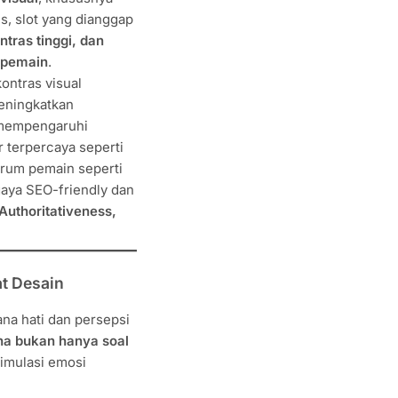
, slot yang dianggap
tras tinggi, dan
 pemain
.
ontras visual
meningkatkan
 mempengaruhi
r terpercaya seperti
forum pemain seperti
 gaya SEO-friendly dan
Authoritativeness,
t Desain
na hati dan persepsi
na bukan hanya soal
timulasi emosi