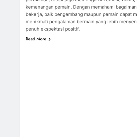
kemenangan pemain. Dengan memahami bagaimana 
bekerja, baik pengembang maupun pemain dapat m
menikmati pengalaman bermain yang lebih menyena
penuh ekspektasi positif.
Read More