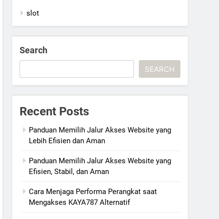
slot
Search
SEARCH
Recent Posts
Panduan Memilih Jalur Akses Website yang
Lebih Efisien dan Aman
Panduan Memilih Jalur Akses Website yang
Efisien, Stabil, dan Aman
Cara Menjaga Performa Perangkat saat
Mengakses KAYA787 Alternatif