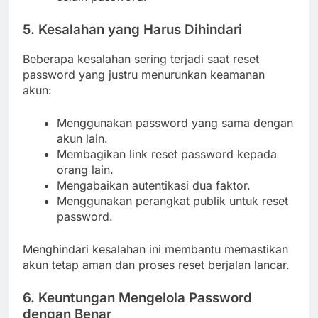
5. Kesalahan yang Harus Dihindari
Beberapa kesalahan sering terjadi saat reset
password yang justru menurunkan keamanan
akun:
Menggunakan password yang sama dengan
akun lain.
Membagikan link reset password kepada
orang lain.
Mengabaikan autentikasi dua faktor.
Menggunakan perangkat publik untuk reset
password.
Menghindari kesalahan ini membantu memastikan
akun tetap aman dan proses reset berjalan lancar.
6. Keuntungan Mengelola Password
dengan Benar