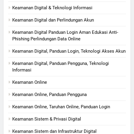
Keamanan Digital & Teknologi Informasi
Keamanan Digital dan Perlindungan Akun
Keamanan Digital Panduan Login Aman Edukasi Anti-
Phishing Perlindungan Data Online
Keamanan Digital, Panduan Login, Teknologi Akses Akun
Keamanan Digital, Panduan Pengguna, Teknologi
Informasi
Keamanan Online
Keamanan Online, Panduan Pengguna
Keamanan Online, Taruhan Online, Panduan Login
Keamanan Sistem & Privasi Digital
Keamanan Sistem dan Infrastruktur Digital