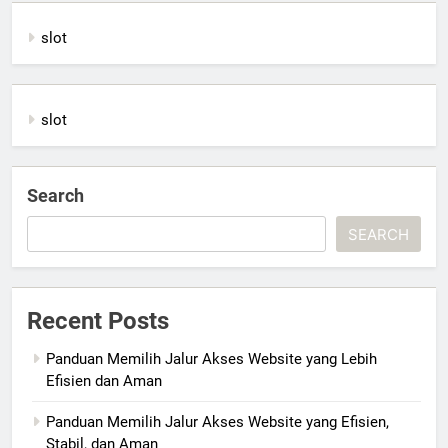
slot
slot
Search
SEARCH
Recent Posts
Panduan Memilih Jalur Akses Website yang Lebih
Efisien dan Aman
Panduan Memilih Jalur Akses Website yang Efisien,
Stabil, dan Aman