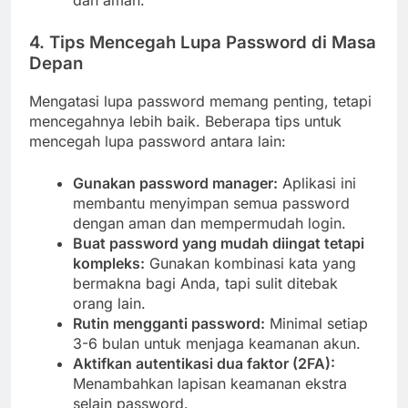
dan aman.
4. Tips Mencegah Lupa Password di Masa
Depan
Mengatasi lupa password memang penting, tetapi
mencegahnya lebih baik. Beberapa tips untuk
mencegah lupa password antara lain:
Gunakan password manager:
Aplikasi ini
membantu menyimpan semua password
dengan aman dan mempermudah login.
Buat password yang mudah diingat tetapi
kompleks:
Gunakan kombinasi kata yang
bermakna bagi Anda, tapi sulit ditebak
orang lain.
Rutin mengganti password:
Minimal setiap
3-6 bulan untuk menjaga keamanan akun.
Aktifkan autentikasi dua faktor (2FA):
Menambahkan lapisan keamanan ekstra
selain password.