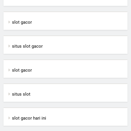
slot gacor
situs slot gacor
slot gacor
situs slot
slot gacor hari ini