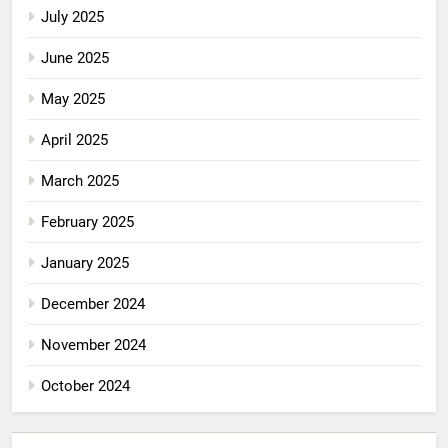
July 2025
June 2025
May 2025
April 2025
March 2025
February 2025
January 2025
December 2024
November 2024
October 2024