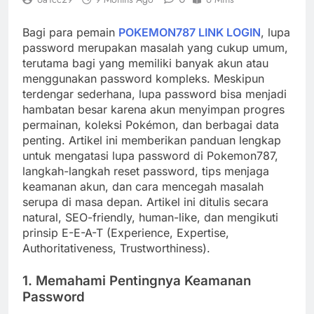
Bagi para pemain
POKEMON787 LINK LOGIN
, lupa
password merupakan masalah yang cukup umum,
terutama bagi yang memiliki banyak akun atau
menggunakan password kompleks. Meskipun
terdengar sederhana, lupa password bisa menjadi
hambatan besar karena akun menyimpan progres
permainan, koleksi Pokémon, dan berbagai data
penting. Artikel ini memberikan panduan lengkap
untuk mengatasi lupa password di Pokemon787,
langkah-langkah reset password, tips menjaga
keamanan akun, dan cara mencegah masalah
serupa di masa depan. Artikel ini ditulis secara
natural, SEO-friendly, human-like, dan mengikuti
prinsip E-E-A-T (Experience, Expertise,
Authoritativeness, Trustworthiness).
1. Memahami Pentingnya Keamanan
Password