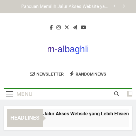
Skip
Cara Menjaga Performa Perangkat saat
to
Mengakses KAYA787 Alternatif
content
Panduan Menjaga Privasi Perangkat saat
Menggunakan KAYA787 Alternatif
Panduan Memilih Jalur Akses Website yang Lebih
Efisien dan Aman
Panduan Memilih Jalur Akses Website yang
Efisien, Stabil, dan Aman
Cara Menjaga Performa Perangkat saat
Mengakses KAYA787 Alternatif
M Albaghli
Dapatkan Produk Kecantikan Berkualitas Di
Panduan Menjaga Privasi Perangkat saat
NEWSLETTER
RANDOM NEWS
Menggunakan KAYA787 Alternatif
M Albaghli.
MENU
nduan Memilih Jalur Akses Website yang Lebih Efisien dan 
HEADLINES
Weeks Ago