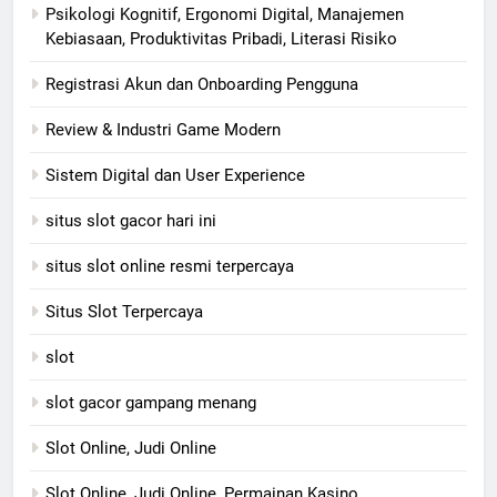
Psikologi Kognitif, Ergonomi Digital, Manajemen
Kebiasaan, Produktivitas Pribadi, Literasi Risiko
Registrasi Akun dan Onboarding Pengguna
Review & Industri Game Modern
Sistem Digital dan User Experience
situs slot gacor hari ini
situs slot online resmi terpercaya
Situs Slot Terpercaya
slot
slot gacor gampang menang
Slot Online, Judi Online
Slot Online, Judi Online, Permainan Kasino