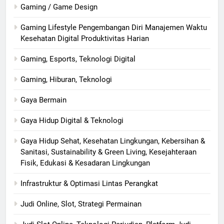
Gaming / Game Design
Gaming Lifestyle Pengembangan Diri Manajemen Waktu
Kesehatan Digital Produktivitas Harian
Gaming, Esports, Teknologi Digital
Gaming, Hiburan, Teknologi
Gaya Bermain
Gaya Hidup Digital & Teknologi
Gaya Hidup Sehat, Kesehatan Lingkungan, Kebersihan &
Sanitasi, Sustainability & Green Living, Kesejahteraan
Fisik, Edukasi & Kesadaran Lingkungan
Infrastruktur & Optimasi Lintas Perangkat
Judi Online, Slot, Strategi Permainan