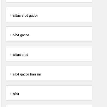
situs slot gacor
slot gacor
situs slot
slot gacor hari ini
slot