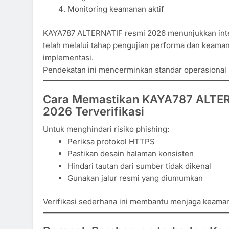
Monitoring keamanan aktif
KAYA787 ALTERNATIF resmi 2026 menunjukkan inte
telah melalui tahap pengujian performa dan keam
implementasi.
Pendekatan ini mencerminkan standar operasional 
Cara Memastikan KAYA787 ALTE
2026 Terverifikasi
Untuk menghindari risiko phishing:
Periksa protokol HTTPS
Pastikan desain halaman konsisten
Hindari tautan dari sumber tidak dikenal
Gunakan jalur resmi yang diumumkan
Verifikasi sederhana ini membantu menjaga keama