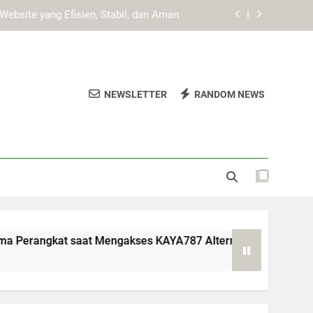
at saat Mengakses KAYA787 Alternatif
 saat Menggunakan KAYA787 Alternatif
 Website yang Lebih Efisien dan Aman
NEWSLETTER
RANDOM NEWS
ebsite yang Efisien, Stabil, dan Aman
at saat Mengakses KAYA787 Alternatif
 saat Menggunakan KAYA787 Alternatif
 saat Mengakses KAYA787 Alternatif
Panduan Menjaga 
3 Weeks Ago