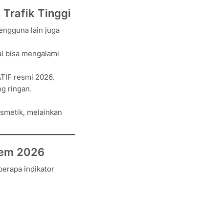
 Trafik Tinggi
ngguna lain juga
al bisa mengalami
TIF resmi 2026,
g ringan.
smetik, melainkan
stem 2026
berapa indikator