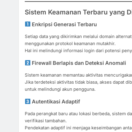
Sistem Keamanan Terbaru yang D
Enkripsi Generasi Terbaru
Setiap data yang dikirimkan melalui domain alternati
menggunakan protokol keamanan mutakhir.
Hal ini melindungi informasi login dari potensi pen
Firewall Berlapis dan Deteksi Anomali
Sistem keamanan memantau aktivitas mencurigakan
Jika terdeteksi aktivitas tidak biasa, akses dapat d
untuk melindungi akun pengguna.
Autentikasi Adaptif
Pada perangkat baru atau lokasi berbeda, sistem d
verifikasi tambahan.
Pendekatan adaptif ini menjaga keseimbangan ant