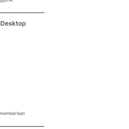
 Desktop
 memberikan