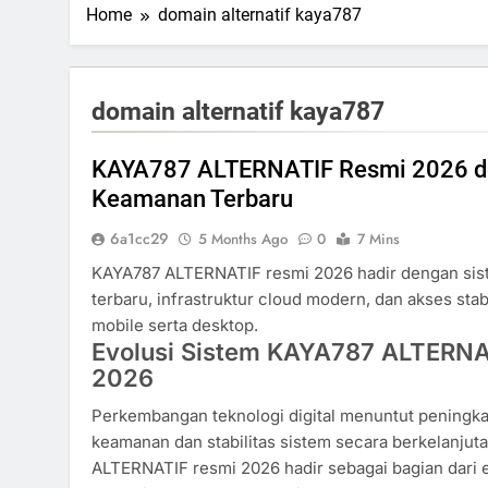
Home
domain alternatif kaya787
domain alternatif kaya787
KAYA787 ALTERNATIF Resmi 2026 d
Keamanan Terbaru
6a1cc29
5 Months Ago
0
7 Mins
KAYA787 ALTERNATIF resmi 2026 hadir dengan si
terbaru, infrastruktur cloud modern, dan akses sta
mobile serta desktop.
Evolusi Sistem KAYA787 ALTERNA
2026
Perkembangan teknologi digital menuntut peningka
keamanan dan stabilitas sistem secara berkelanjut
ALTERNATIF resmi 2026 hadir sebagai bagian dari ev