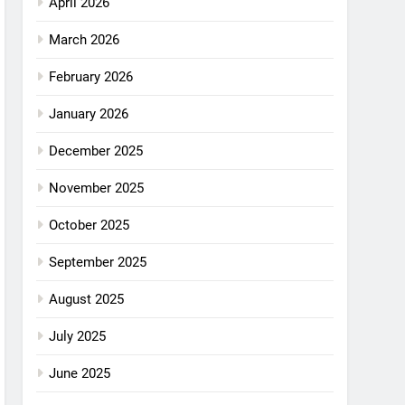
April 2026
March 2026
February 2026
January 2026
December 2025
November 2025
October 2025
September 2025
August 2025
July 2025
June 2025