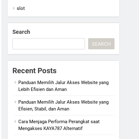
slot
Search
SEARCH
Recent Posts
Panduan Memilih Jalur Akses Website yang
Lebih Efisien dan Aman
Panduan Memilih Jalur Akses Website yang
Efisien, Stabil, dan Aman
Cara Menjaga Performa Perangkat saat
Mengakses KAYA787 Alternatif