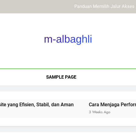
Cara Menjaga Performa Perangk
Panduan Menjaga Privasi Perangkat
Panduan Memilih Jalur Akses
Panduan Memilih Jalur Akses W
lbaghli
Cara Menjaga Performa Perangk
roduk Kecantikan Berkualitas Di M Albaghli.
Panduan Menjaga Privasi Perangkat
SAMPLE PAGE
en, Stabil, dan Aman
Cara Menjaga Performa Perangkat
3 Weeks Ago