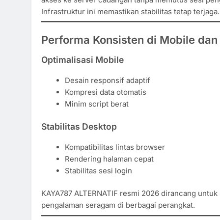
Infrastruktur ini memastikan stabilitas tetap terjaga.
Performa Konsisten di Mobile dan
Optimalisasi Mobile
Desain responsif adaptif
Kompresi data otomatis
Minim script berat
Stabilitas Desktop
Kompatibilitas lintas browser
Rendering halaman cepat
Stabilitas sesi login
KAYA787 ALTERNATIF resmi 2026 dirancang untuk
pengalaman seragam di berbagai perangkat.