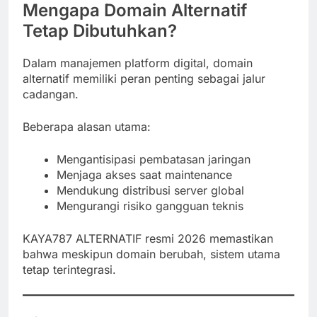
Mengapa Domain Alternatif
Tetap Dibutuhkan?
Dalam manajemen platform digital, domain
alternatif memiliki peran penting sebagai jalur
cadangan.
Beberapa alasan utama:
Mengantisipasi pembatasan jaringan
Menjaga akses saat maintenance
Mendukung distribusi server global
Mengurangi risiko gangguan teknis
KAYA787 ALTERNATIF resmi 2026 memastikan
bahwa meskipun domain berubah, sistem utama
tetap terintegrasi.