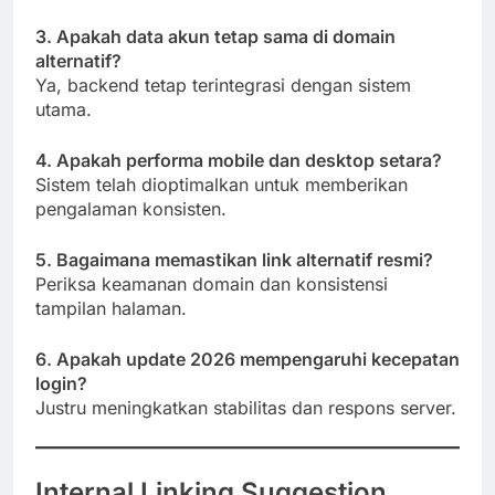
3. Apakah data akun tetap sama di domain
alternatif?
Ya, backend tetap terintegrasi dengan sistem
utama.
4. Apakah performa mobile dan desktop setara?
Sistem telah dioptimalkan untuk memberikan
pengalaman konsisten.
5. Bagaimana memastikan link alternatif resmi?
Periksa keamanan domain dan konsistensi
tampilan halaman.
6. Apakah update 2026 mempengaruhi kecepatan
login?
Justru meningkatkan stabilitas dan respons server.
Internal Linking Suggestion