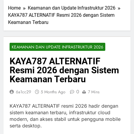
Home
Keamanan dan Update Infrastruktur 2026
KAYA787 ALTERNATIF Resmi 2026 dengan Sistem
Keamanan Terbaru
KEAMANAN DAN UPDATE INFRASTRUKTUR 2026
KAYA787 ALTERNATIF
Resmi 2026 dengan Sistem
Keamanan Terbaru
0
6a1cc29
5 Months Ago
7 Mins
KAYA787 ALTERNATIF resmi 2026 hadir dengan
sistem keamanan terbaru, infrastruktur cloud
modern, dan akses stabil untuk pengguna mobile
serta desktop.