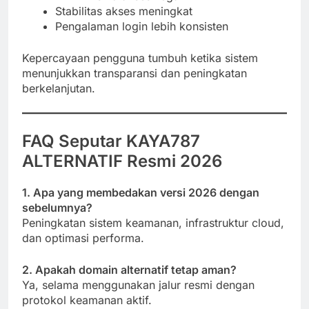
Stabilitas akses meningkat
Pengalaman login lebih konsisten
Kepercayaan pengguna tumbuh ketika sistem
menunjukkan transparansi dan peningkatan
berkelanjutan.
FAQ Seputar KAYA787
ALTERNATIF Resmi 2026
1. Apa yang membedakan versi 2026 dengan
sebelumnya?
Peningkatan sistem keamanan, infrastruktur cloud,
dan optimasi performa.
2. Apakah domain alternatif tetap aman?
Ya, selama menggunakan jalur resmi dengan
protokol keamanan aktif.