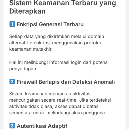
Sistem Keamanan Terbaru yang
Diterapkan
Enkripsi Generasi Terbaru
Setiap data yang dikirimkan melalui domain
alternatif dienkripsi menggunakan protokol
keamanan mutakhir.
Hal ini melindungi informasi login dari potensi
penyadapan.
Firewall Berlapis dan Deteksi Anomali
Sistem keamanan memantau aktivitas
mencurigakan secara real-time. Jika terdeteksi
aktivitas tidak biasa, akses dapat dibatasi
sementara untuk melindungi akun pengguna.
Autentikasi Adaptif