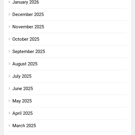
January 2026
December 2025
November 2025
October 2025
September 2025
August 2025
July 2025
June 2025
May 2025
April 2025
March 2025