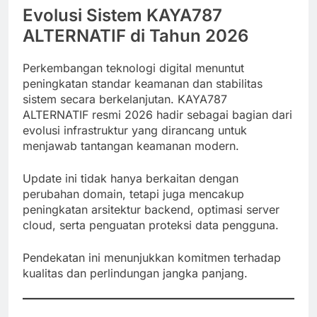
Evolusi Sistem KAYA787
ALTERNATIF di Tahun 2026
Perkembangan teknologi digital menuntut
peningkatan standar keamanan dan stabilitas
sistem secara berkelanjutan. KAYA787
ALTERNATIF resmi 2026 hadir sebagai bagian dari
evolusi infrastruktur yang dirancang untuk
menjawab tantangan keamanan modern.
Update ini tidak hanya berkaitan dengan
perubahan domain, tetapi juga mencakup
peningkatan arsitektur backend, optimasi server
cloud, serta penguatan proteksi data pengguna.
Pendekatan ini menunjukkan komitmen terhadap
kualitas dan perlindungan jangka panjang.