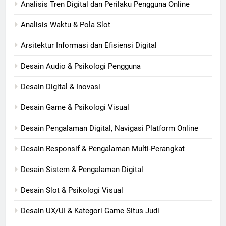
Analisis Tren Digital dan Perilaku Pengguna Online
Analisis Waktu & Pola Slot
Arsitektur Informasi dan Efisiensi Digital
Desain Audio & Psikologi Pengguna
Desain Digital & Inovasi
Desain Game & Psikologi Visual
Desain Pengalaman Digital, Navigasi Platform Online
Desain Responsif & Pengalaman Multi-Perangkat
Desain Sistem & Pengalaman Digital
Desain Slot & Psikologi Visual
Desain UX/UI & Kategori Game Situs Judi