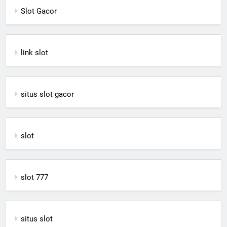
Slot Gacor
link slot
situs slot gacor
slot
slot 777
situs slot