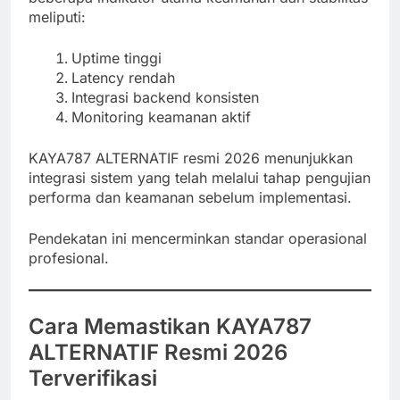
meliputi:
Uptime tinggi
Latency rendah
Integrasi backend konsisten
Monitoring keamanan aktif
KAYA787 ALTERNATIF resmi 2026 menunjukkan
integrasi sistem yang telah melalui tahap pengujian
performa dan keamanan sebelum implementasi.
Pendekatan ini mencerminkan standar operasional
profesional.
Cara Memastikan KAYA787
ALTERNATIF Resmi 2026
Terverifikasi