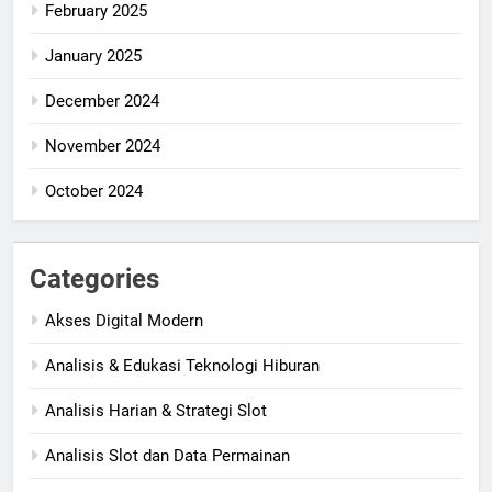
February 2025
January 2025
December 2024
November 2024
October 2024
Categories
Akses Digital Modern
Analisis & Edukasi Teknologi Hiburan
Analisis Harian & Strategi Slot
Analisis Slot dan Data Permainan