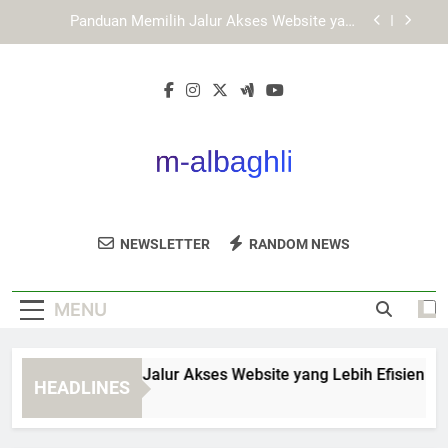
Skip
Cara Menjaga Performa Perangkat saat
to
Mengakses KAYA787 Alternatif
content
Panduan Menjaga Privasi Perangkat saat
Menggunakan KAYA787 Alternatif
Panduan Memilih Jalur Akses Website yang Lebih
Efisien dan Aman
Panduan Memilih Jalur Akses Website yang
Efisien, Stabil, dan Aman
Cara Menjaga Performa Perangkat saat
Mengakses KAYA787 Alternatif
M Albaghli
Dapatkan Produk Kecantikan Berkualitas Di
Panduan Menjaga Privasi Perangkat saat
NEWSLETTER
RANDOM NEWS
Menggunakan KAYA787 Alternatif
M Albaghli.
MENU
nduan Memilih Jalur Akses Website yang Lebih Efisien dan 
HEADLINES
Weeks Ago