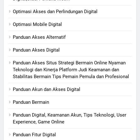
Optimasi Akses dan Perlindungan Digital
Optimasi Mobile Digital
Panduan Akses Alternatif
Panduan Akses Digital
Panduan Akses Situs Strategi Bermain Online Nyaman
Teknologi dan Kinerja Platform Judi Keamanan dan
Stabilitas Bermain Tips Pemain Pemula dan Profesional
Panduan Akun dan Akses Digital
Panduan Bermain
Panduan Digital, Keamanan Akun, Tips Teknologi, User
Experience, Game Online
Panduan Fitur Digital