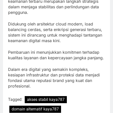
keamanan terbaru merupakan langkah strategis
dalam menjaga stabilitas dan perlindungan data
pengguna.
Didukung oleh arsitektur cloud modern, load
balancing cerdas, serta enkripsi generasi terbaru,
sistem ini dirancang untuk menghadapi tantangan
keamanan digital masa kini.
Pembaruan ini menunjukkan komitmen terhadap
kualitas layanan dan kepercayaan jangka panjang.
Dalam era digital yang semakin kompleks,
kesiapan infrastruktur dan proteksi data menjadi
fondasi utama reputasi brand yang kuat dan
profesional.
Tagged:
akses stabil kaya787
domain alternatif kaya787