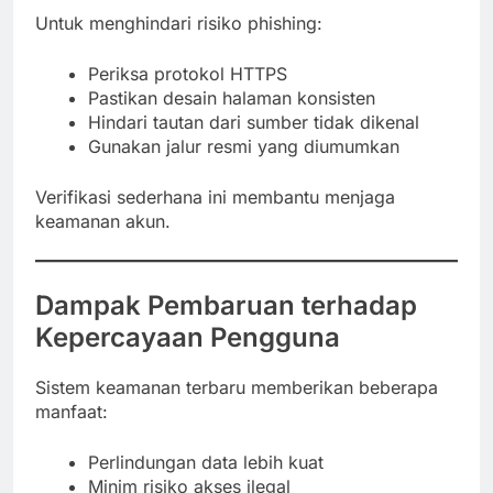
Untuk menghindari risiko phishing:
Periksa protokol HTTPS
Pastikan desain halaman konsisten
Hindari tautan dari sumber tidak dikenal
Gunakan jalur resmi yang diumumkan
Verifikasi sederhana ini membantu menjaga
keamanan akun.
Dampak Pembaruan terhadap
Kepercayaan Pengguna
Sistem keamanan terbaru memberikan beberapa
manfaat:
Perlindungan data lebih kuat
Minim risiko akses ilegal