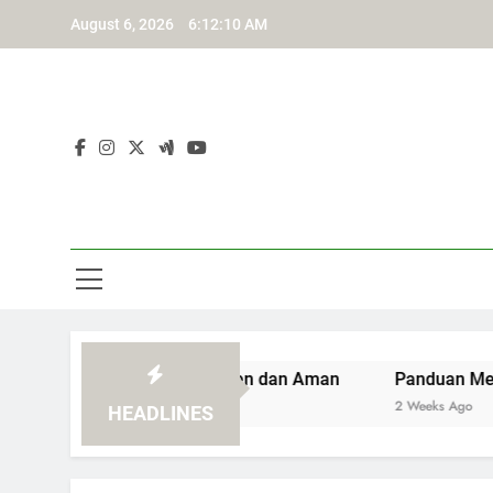
Skip
August 6, 2026
6:12:11 AM
to
content
M A
Dapatkan P
e yang Lebih Efisien dan Aman
Panduan Memilih Jalur A
2 Weeks Ago
HEADLINES