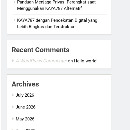
Panduan Menjaga Privasi Perangkat saat
Menggunakan KAYA787 Alternatif
KAYA787 dengan Pendekatan Digital yang
Lebih Ringkas dan Terstruktur
Recent Comments
A WordPress Commenter
on
Hello world!
Archives
July 2026
June 2026
May 2026