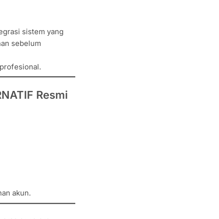
grasi sistem yang
anan sebelum
profesional.
RNATIF Resmi
nan akun.