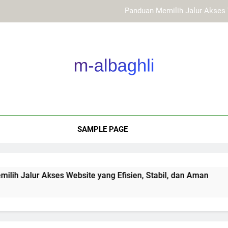
Panduan Memilih Jalur Akses W
Cara Menjaga Performa Perangk
Panduan Menjaga Privasi Perangkat
Panduan Memilih Jalur Akses
lbaghli
Panduan Memilih Jalur Akses W
roduk Kecantikan Berkualitas Di M Albaghli.
Cara Menjaga Performa Perangk
SAMPLE PAGE
Panduan Menjaga Privasi Perangkat
kses Website yang Efisien, Stabil, dan Aman
Cara Menj
3 Weeks Ago