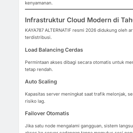
kenyamanan.
Infrastruktur Cloud Modern di Ta
KAYA787 ALTERNATIF resmi 2026 didukung oleh ars
terdistribusi.
Load Balancing Cerdas
Permintaan akses dibagi secara otomatis untuk me
tetap rendah.
Auto Scaling
Kapasitas server meningkat saat trafik melonjak, 
risiko lag.
Failover Otomatis
Jika satu node mengalami gangguan, sistem langs
akses ke server cadangan tanpa memutus sesi pen