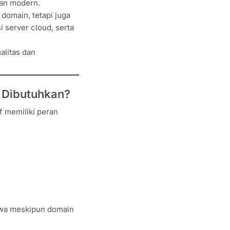
an modern.
domain, tetapi juga
 server cloud, serta
alitas dan
 Dibutuhkan?
f memiliki peran
wa meskipun domain