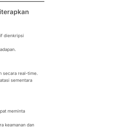
iterapkan
f dienkripsi
yadapan.
 secara real-time.
ibatasi sementara
apat meminta
ara keamanan dan