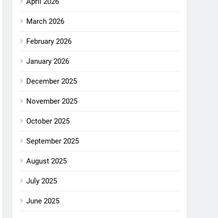
April 2026
March 2026
February 2026
January 2026
December 2025
November 2025
October 2025
September 2025
August 2025
July 2025
June 2025