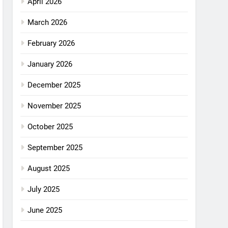
April 2026
March 2026
February 2026
January 2026
December 2025
November 2025
October 2025
September 2025
August 2025
July 2025
June 2025