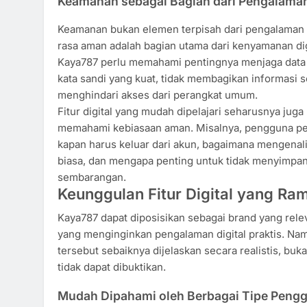
Keamanan sebagai Bagian dari Pengalama
Keamanan bukan elemen terpisah dari pengalaman 
rasa aman adalah bagian utama dari kenyamanan di
Kaya787 perlu memahami pentingnya menjaga dat
kata sandi yang kuat, tidak membagikan informasi se
menghindari akses dari perangkat umum.
Fitur digital yang mudah dipelajari seharusnya j
memahami kebiasaan aman. Misalnya, pengguna pe
kapan harus keluar dari akun, bagaimana mengenali 
biasa, dan mengapa penting untuk tidak menyimpan
sembarangan.
Keunggulan Fitur Digital yang R
Kaya787 dapat diposisikan sebagai brand yang rel
yang menginginkan pengalaman digital praktis. Na
tersebut sebaiknya dijelaskan secara realistis, buk
tidak dapat dibuktikan.
Mudah Dipahami oleh Berbagai Tipe Peng