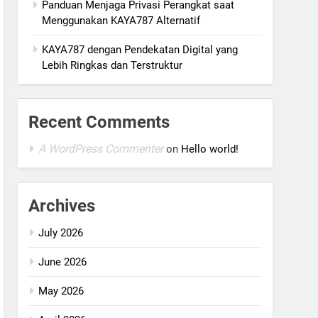
Panduan Menjaga Privasi Perangkat saat
Menggunakan KAYA787 Alternatif
KAYA787 dengan Pendekatan Digital yang
Lebih Ringkas dan Terstruktur
Recent Comments
A WordPress Commenter
on
Hello world!
Archives
July 2026
June 2026
May 2026