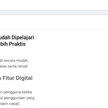
udah Dipelajari
ih Praktis
al secara mudah,
elas serta ramah
itur Digital
ri pengguna ketika
asi penggunaan yang
makin cepat,