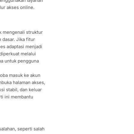
menggunakan layanan
lur akses online.
 mengenali struktur
dasar. Jika fitur
es adaptasi menjadi
diperkuat melalui
ma untuk pengguna
coba masuk ke akun
mbuka halaman akses,
 stabil, dan keluar
rti ini membantu
lahan, seperti salah