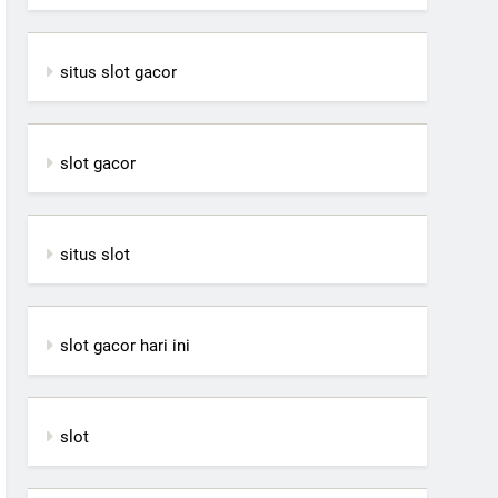
situs slot gacor
slot gacor
situs slot
slot gacor hari ini
slot