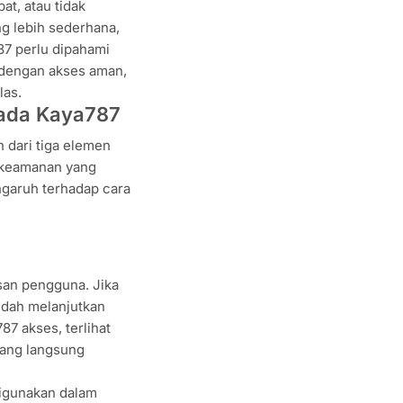
t, atau tidak
g lebih sederhana,
87 perlu dipahami
 dengan akses aman,
las.
pada Kaya787
 dari tiga elemen
n keamanan yang
ngaruh terhadap cara
san pengguna. Jika
udah melanjutkan
87 akses, terlihat
ang langsung
igunakan dalam