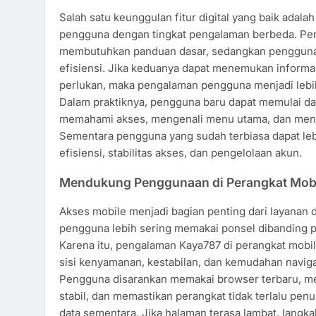
Salah satu keunggulan fitur digital yang baik adala
pengguna dengan tingkat pengalaman berbeda. Pe
membutuhkan panduan dasar, sedangkan penggun
efisiensi. Jika keduanya dapat menemukan informa
perlukan, maka pengalaman pengguna menjadi lebih
Dalam praktiknya, pengguna baru dapat memulai dar
memahami akses, mengenali menu utama, dan men
Sementara pengguna yang sudah terbiasa dapat leb
efisiensi, stabilitas akses, dan pengelolaan akun.
Mendukung Penggunaan di Perangkat Mob
Akses mobile menjadi bagian penting dari layanan 
pengguna lebih sering memakai ponsel dibanding p
Karena itu, pengalaman Kaya787 di perangkat mobil
sisi kenyamanan, kestabilan, dan kemudahan naviga
Pengguna disarankan memakai browser terbaru, me
stabil, dan memastikan perangkat tidak terlalu pen
data sementara. Jika halaman terasa lambat, langk