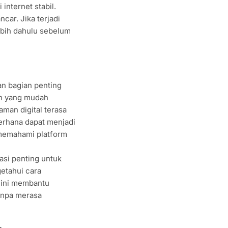
internet stabil.
car. Jika terjadi
ebih dahulu sebelum
n bagian penting
ah yang mudah
man digital terasa
erhana dapat menjadi
memahami platform
si penting untuk
etahui cara
 ini membantu
anpa merasa