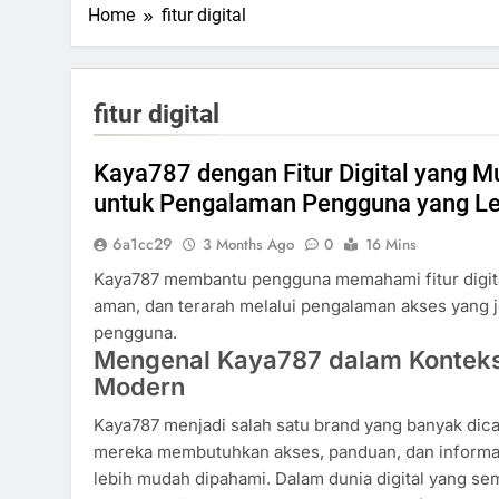
Home
fitur digital
fitur digital
Kaya787 dengan Fitur Digital yang M
untuk Pengalaman Pengguna yang Leb
6a1cc29
3 Months Ago
0
16 Mins
Kaya787 membantu pengguna memahami fitur digit
aman, dan terarah melalui pengalaman akses yang j
pengguna.
Mengenal Kaya787 dalam Konteks F
Modern
Kaya787 menjadi salah satu brand yang banyak dica
mereka membutuhkan akses, panduan, dan inform
lebih mudah dipahami. Dalam dunia digital yang se