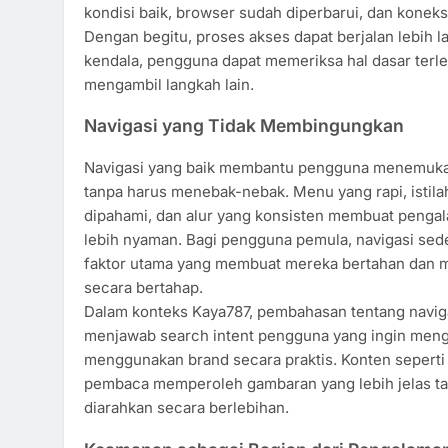
kondisi baik, browser sudah diperbarui, dan koneksi 
Dengan begitu, proses akses dapat berjalan lebih lan
kendala, pengguna dapat memeriksa hal dasar terl
mengambil langkah lain.
Navigasi yang Tidak Membingungkan
Navigasi yang baik membantu pengguna menemuka
tanpa harus menebak-nebak. Menu yang rapi, istil
dipahami, dan alur yang konsisten membuat pengala
lebih nyaman. Bagi pengguna pemula, navigasi sed
faktor utama yang membuat mereka bertahan dan 
secara bertahap.
Dalam konteks Kaya787, pembahasan tentang naviga
menjawab search intent pengguna yang ingin meng
menggunakan brand secara praktis. Konten seperti
pembaca memperoleh gambaran yang lebih jelas t
diarahkan secara berlebihan.