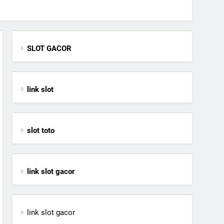
SLOT GACOR
link slot
slot toto
link slot gacor
link slot gacor