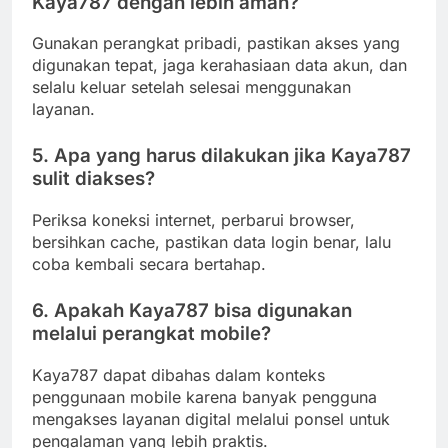
Kaya787 dengan lebih aman?
Gunakan perangkat pribadi, pastikan akses yang
digunakan tepat, jaga kerahasiaan data akun, dan
selalu keluar setelah selesai menggunakan
layanan.
5. Apa yang harus dilakukan jika Kaya787
sulit diakses?
Periksa koneksi internet, perbarui browser,
bersihkan cache, pastikan data login benar, lalu
coba kembali secara bertahap.
6. Apakah Kaya787 bisa digunakan
melalui perangkat mobile?
Kaya787 dapat dibahas dalam konteks
penggunaan mobile karena banyak pengguna
mengakses layanan digital melalui ponsel untuk
pengalaman yang lebih praktis.