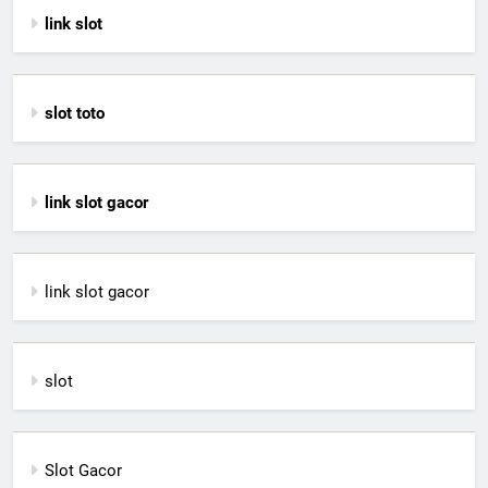
link slot
slot toto
link slot gacor
link slot gacor
slot
Slot Gacor