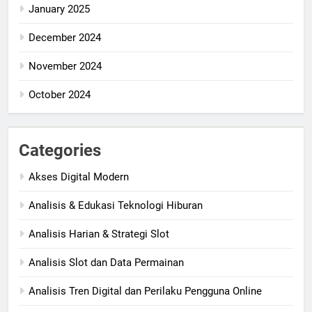
January 2025
December 2024
November 2024
October 2024
Categories
Akses Digital Modern
Analisis & Edukasi Teknologi Hiburan
Analisis Harian & Strategi Slot
Analisis Slot dan Data Permainan
Analisis Tren Digital dan Perilaku Pengguna Online