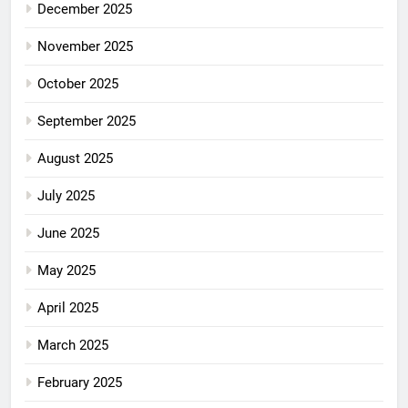
December 2025
November 2025
October 2025
September 2025
August 2025
July 2025
June 2025
May 2025
April 2025
March 2025
February 2025