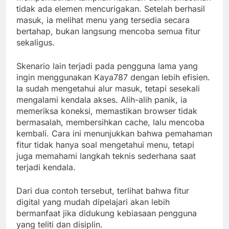
tidak ada elemen mencurigakan. Setelah berhasil
masuk, ia melihat menu yang tersedia secara
bertahap, bukan langsung mencoba semua fitur
sekaligus.
Skenario lain terjadi pada pengguna lama yang
ingin menggunakan Kaya787 dengan lebih efisien.
Ia sudah mengetahui alur masuk, tetapi sesekali
mengalami kendala akses. Alih-alih panik, ia
memeriksa koneksi, memastikan browser tidak
bermasalah, membersihkan cache, lalu mencoba
kembali. Cara ini menunjukkan bahwa pemahaman
fitur tidak hanya soal mengetahui menu, tetapi
juga memahami langkah teknis sederhana saat
terjadi kendala.
Dari dua contoh tersebut, terlihat bahwa fitur
digital yang mudah dipelajari akan lebih
bermanfaat jika didukung kebiasaan pengguna
yang teliti dan disiplin.