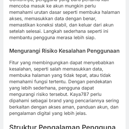
mencoba masuk ke akun mungkin perlu
memahami urutan dasar seperti membuka halaman
akses, memasukkan data dengan benar,
memastikan koneksi stabil, dan keluar dari akun
setelah selesai. Langkah sederhana seperti ini
membantu pengguna merasa lebih siap.
Mengurangi Risiko Kesalahan Penggunaan
Fitur yang membingungkan dapat menyebabkan
kesalahan, seperti salah memasukkan data,
membuka halaman yang tidak tepat, atau tidak
memahami fungsi tertentu. Dengan pendekatan
yang lebih sederhana, pengguna dapat
mengurangi risiko tersebut. Kaya787 perlu
dipahami sebagai brand yang pencariannya sering
berkaitan dengan akses aman, panduan akun, dan
pengalaman digital yang lebih jelas.
Struktur Pengalaman Pengguna