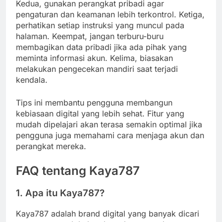
Kedua, gunakan perangkat pribadi agar
pengaturan dan keamanan lebih terkontrol. Ketiga,
perhatikan setiap instruksi yang muncul pada
halaman. Keempat, jangan terburu-buru
membagikan data pribadi jika ada pihak yang
meminta informasi akun. Kelima, biasakan
melakukan pengecekan mandiri saat terjadi
kendala.
Tips ini membantu pengguna membangun
kebiasaan digital yang lebih sehat. Fitur yang
mudah dipelajari akan terasa semakin optimal jika
pengguna juga memahami cara menjaga akun dan
perangkat mereka.
FAQ tentang Kaya787
1. Apa itu Kaya787?
Kaya787 adalah brand digital yang banyak dicari