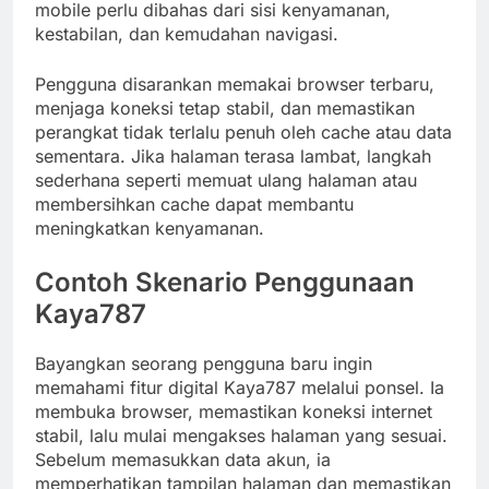
mobile perlu dibahas dari sisi kenyamanan,
kestabilan, dan kemudahan navigasi.
Pengguna disarankan memakai browser terbaru,
menjaga koneksi tetap stabil, dan memastikan
perangkat tidak terlalu penuh oleh cache atau data
sementara. Jika halaman terasa lambat, langkah
sederhana seperti memuat ulang halaman atau
membersihkan cache dapat membantu
meningkatkan kenyamanan.
Contoh Skenario Penggunaan
Kaya787
Bayangkan seorang pengguna baru ingin
memahami fitur digital Kaya787 melalui ponsel. Ia
membuka browser, memastikan koneksi internet
stabil, lalu mulai mengakses halaman yang sesuai.
Sebelum memasukkan data akun, ia
memperhatikan tampilan halaman dan memastikan