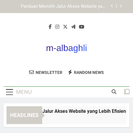
Skip
Cara Menjaga Performa Perangkat saat
to
Mengakses KAYA787 Alternatif
content
Panduan Menjaga Privasi Perangkat saat
Menggunakan KAYA787 Alternatif
Panduan Memilih Jalur Akses Website yang Lebih
Efisien dan Aman
Panduan Memilih Jalur Akses Website yang
Efisien, Stabil, dan Aman
Cara Menjaga Performa Perangkat saat
Mengakses KAYA787 Alternatif
M Albaghli
Dapatkan Produk Kecantikan Berkualitas Di
Panduan Menjaga Privasi Perangkat saat
NEWSLETTER
RANDOM NEWS
Menggunakan KAYA787 Alternatif
M Albaghli.
MENU
nduan Memilih Jalur Akses Website yang Lebih Efisien dan 
HEADLINES
Weeks Ago