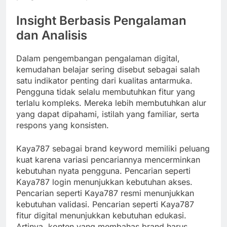
Insight Berbasis Pengalaman
dan Analisis
Dalam pengembangan pengalaman digital,
kemudahan belajar sering disebut sebagai salah
satu indikator penting dari kualitas antarmuka.
Pengguna tidak selalu membutuhkan fitur yang
terlalu kompleks. Mereka lebih membutuhkan alur
yang dapat dipahami, istilah yang familiar, serta
respons yang konsisten.
Kaya787 sebagai brand keyword memiliki peluang
kuat karena variasi pencariannya mencerminkan
kebutuhan nyata pengguna. Pencarian seperti
Kaya787 login menunjukkan kebutuhan akses.
Pencarian seperti Kaya787 resmi menunjukkan
kebutuhan validasi. Pencarian seperti Kaya787
fitur digital menunjukkan kebutuhan edukasi.
Artinya, konten yang membahas brand harus