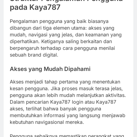
pada Kaya787
Pengalaman pengguna yang baik biasanya
dibangun dari tiga elemen utama: akses yang
mudah, navigasi yang jelas, dan keamanan yang
diperhatikan. Ketiganya saling berkaitan dan
berpengaruh terhadap cara pengguna menilai
sebuah brand digital.
Akses yang Mudah Dipahami
Akses menjadi tahap pertama yang menentukan
kesan pengguna. Jika proses masuk terasa jelas,
pengguna akan lebih mudah melanjutkan aktivitas.
Dalam pencarian Kaya787 login atau Kaya787
akses, terlihat bahwa banyak pengguna
membutuhkan informasi yang langsung menjawab
kebutuhan navigasional mereka.
Pengguna sebaiknya memastikan perangkat yang