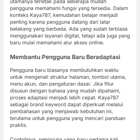
utamanya terletak pada seberapa mudah
pengguna memahami fungsi yang tersedia. Dalam
konteks Kaya787, kemudahan belajar menjadi
penting karena pengguna datang dari latar
belakang yang berbeda. Ada yang sudah terbiasa
menggunakan layanan digital, tetapi ada juga yang
baru mulai memahami alur akses online.
Membantu Pengguna Baru Beradaptasi
Pengguna baru biasanya membutuhkan waktu
untuk mengenali struktur halaman, tombol utama,
menu akun, dan pengaturan dasar. Jika fitur
disusun dengan bahasa yang mudah dipahami,
proses adaptasi menjadi lebih cepat. Kaya787
sebagai brand keyword dapat diperkuat melalui
pembahasan yang menjawab kebutuhan ini,
terutama untuk pengguna yang mencari panduan
praktis.
Contohnya, pengguna yang baru pertama kali