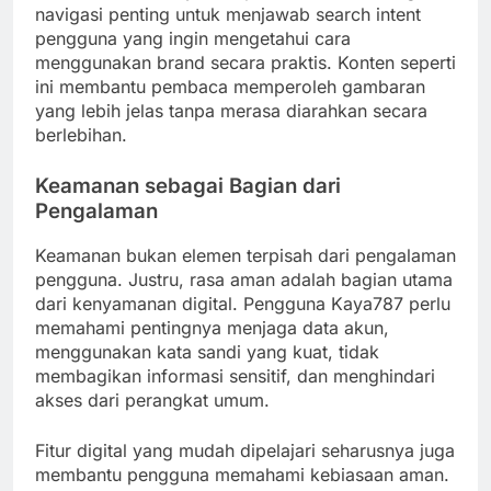
navigasi penting untuk menjawab search intent
pengguna yang ingin mengetahui cara
menggunakan brand secara praktis. Konten seperti
ini membantu pembaca memperoleh gambaran
yang lebih jelas tanpa merasa diarahkan secara
berlebihan.
Keamanan sebagai Bagian dari
Pengalaman
Keamanan bukan elemen terpisah dari pengalaman
pengguna. Justru, rasa aman adalah bagian utama
dari kenyamanan digital. Pengguna Kaya787 perlu
memahami pentingnya menjaga data akun,
menggunakan kata sandi yang kuat, tidak
membagikan informasi sensitif, dan menghindari
akses dari perangkat umum.
Fitur digital yang mudah dipelajari seharusnya juga
membantu pengguna memahami kebiasaan aman.