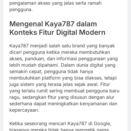
pengalaman akses yang jelas serta ramah
pengguna.
Mengenal Kaya787 dalam
Konteks Fitur Digital Modern
Kaya787 menjadi salah satu brand yang banyak
dicari pengguna ketika mereka membutuhkan
akses, panduan, dan informasi penggunaan yang
lebih mudah dipahami. Dalam dunia digital yang
semakin cepat, pengguna tidak hanya
membutuhkan platform yang bisa diakses, tetapi
juga sistem yang terasa jelas sejak awal. Fitur
yang terlalu rumit sering membuat pengguna baru
ragu, sedangkan fitur yang disusun dengan alur
sederhana dapat meningkatkan kenyamanan dan
kepercayaan.
Ketika seseorang mencari Kaya787 di Google,
biasanya mereka tidak hanya mengetik nama