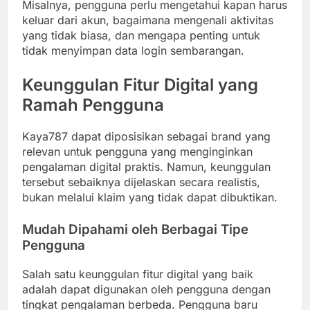
Misalnya, pengguna perlu mengetahui kapan harus
keluar dari akun, bagaimana mengenali aktivitas
yang tidak biasa, dan mengapa penting untuk
tidak menyimpan data login sembarangan.
Keunggulan Fitur Digital yang
Ramah Pengguna
Kaya787 dapat diposisikan sebagai brand yang
relevan untuk pengguna yang menginginkan
pengalaman digital praktis. Namun, keunggulan
tersebut sebaiknya dijelaskan secara realistis,
bukan melalui klaim yang tidak dapat dibuktikan.
Mudah Dipahami oleh Berbagai Tipe
Pengguna
Salah satu keunggulan fitur digital yang baik
adalah dapat digunakan oleh pengguna dengan
tingkat pengalaman berbeda. Pengguna baru