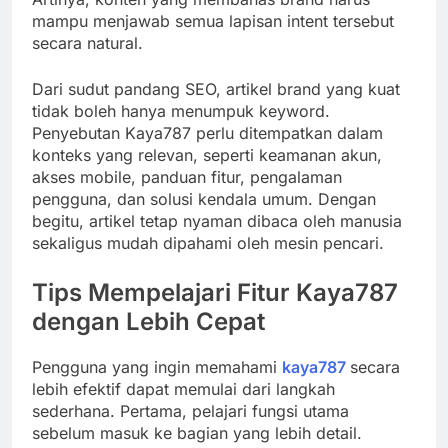
mampu menjawab semua lapisan intent tersebut
secara natural.
Dari sudut pandang SEO, artikel brand yang kuat
tidak boleh hanya menumpuk keyword.
Penyebutan Kaya787 perlu ditempatkan dalam
konteks yang relevan, seperti keamanan akun,
akses mobile, panduan fitur, pengalaman
pengguna, dan solusi kendala umum. Dengan
begitu, artikel tetap nyaman dibaca oleh manusia
sekaligus mudah dipahami oleh mesin pencari.
Tips Mempelajari Fitur Kaya787
dengan Lebih Cepat
Pengguna yang ingin memahami
kaya787
secara
lebih efektif dapat memulai dari langkah
sederhana. Pertama, pelajari fungsi utama
sebelum masuk ke bagian yang lebih detail.