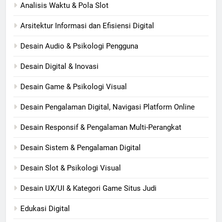
Analisis Waktu & Pola Slot
Arsitektur Informasi dan Efisiensi Digital
Desain Audio & Psikologi Pengguna
Desain Digital & Inovasi
Desain Game & Psikologi Visual
Desain Pengalaman Digital, Navigasi Platform Online
Desain Responsif & Pengalaman Multi-Perangkat
Desain Sistem & Pengalaman Digital
Desain Slot & Psikologi Visual
Desain UX/UI & Kategori Game Situs Judi
Edukasi Digital