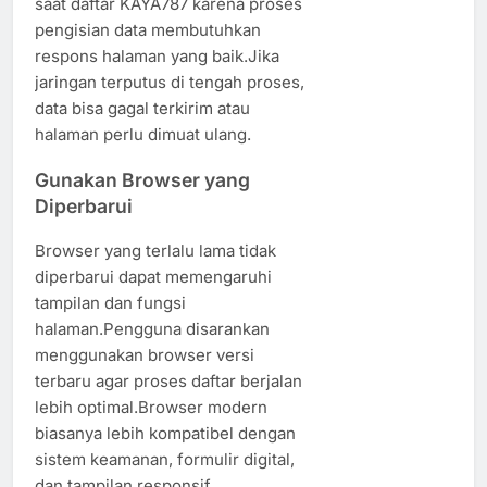
saat daftar KAYA787 karena proses
pengisian data membutuhkan
respons halaman yang baik.Jika
jaringan terputus di tengah proses,
data bisa gagal terkirim atau
halaman perlu dimuat ulang.
Gunakan Browser yang
Diperbarui
Browser yang terlalu lama tidak
diperbarui dapat memengaruhi
tampilan dan fungsi
halaman.Pengguna disarankan
menggunakan browser versi
terbaru agar proses daftar berjalan
lebih optimal.Browser modern
biasanya lebih kompatibel dengan
sistem keamanan, formulir digital,
dan tampilan responsif.