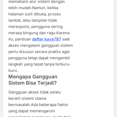
memahami alur sistem dengan
lebih mudah.Namun, ketika
halaman sulit dibuka, proses
lambat, atau tampilan tidak
merespons, pengguna sering
merasa bingung dan ragu.Karena
itu, panduan
daftar kaya787
saat
akses mengalami gangguan sistem
perlu disusun secara praktis agar
pengguna tetap dapat mengambil
langkah yang tepat tanpa terburu-
buru.
Mengapa Gangguan
Sistem Bisa Terjadi?
Gangguan akses tidak selalu
berarti sistem utama
bermasalah.Ada beberapa faktor
yang dapat memengaruhi