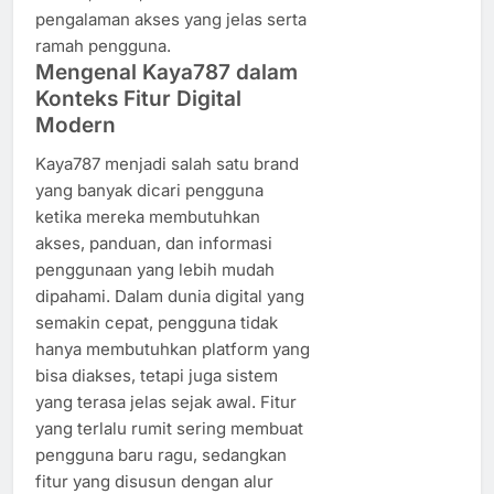
pengalaman akses yang jelas serta
ramah pengguna.
Mengenal Kaya787 dalam
Konteks Fitur Digital
Modern
Kaya787 menjadi salah satu brand
yang banyak dicari pengguna
ketika mereka membutuhkan
akses, panduan, dan informasi
penggunaan yang lebih mudah
dipahami. Dalam dunia digital yang
semakin cepat, pengguna tidak
hanya membutuhkan platform yang
bisa diakses, tetapi juga sistem
yang terasa jelas sejak awal. Fitur
yang terlalu rumit sering membuat
pengguna baru ragu, sedangkan
fitur yang disusun dengan alur