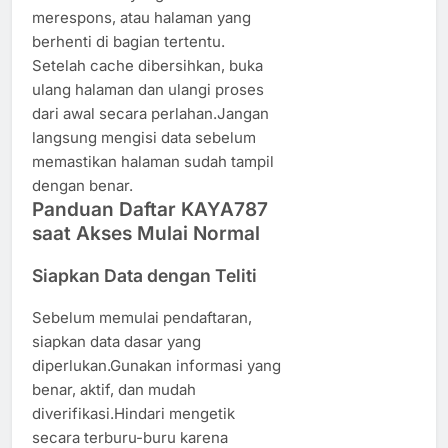
merespons, atau halaman yang
berhenti di bagian tertentu.
Setelah cache dibersihkan, buka
ulang halaman dan ulangi proses
dari awal secara perlahan.Jangan
langsung mengisi data sebelum
memastikan halaman sudah tampil
dengan benar.
Panduan Daftar KAYA787
saat Akses Mulai Normal
Siapkan Data dengan Teliti
Sebelum memulai pendaftaran,
siapkan data dasar yang
diperlukan.Gunakan informasi yang
benar, aktif, dan mudah
diverifikasi.Hindari mengetik
secara terburu-buru karena