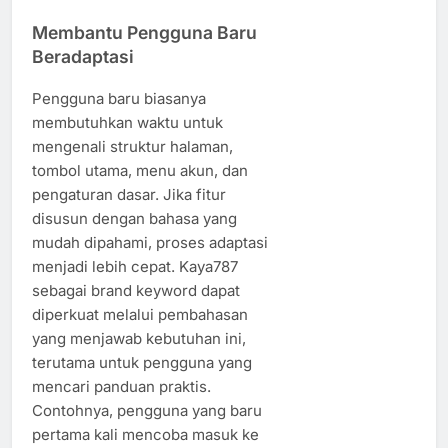
Membantu Pengguna Baru
Beradaptasi
Pengguna baru biasanya
membutuhkan waktu untuk
mengenali struktur halaman,
tombol utama, menu akun, dan
pengaturan dasar. Jika fitur
disusun dengan bahasa yang
mudah dipahami, proses adaptasi
menjadi lebih cepat. Kaya787
sebagai brand keyword dapat
diperkuat melalui pembahasan
yang menjawab kebutuhan ini,
terutama untuk pengguna yang
mencari panduan praktis.
Contohnya, pengguna yang baru
pertama kali mencoba masuk ke