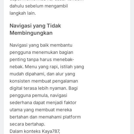
dahulu sebelum mengambil
langkah lain.
Navigasi yang Tidak
Membingungkan
Navigasi yang baik membantu
pengguna menemukan bagian
penting tanpa harus menebak-
nebak. Menu yang rapi, istilah yang
mudah dipahami, dan alur yang
konsisten membuat pengalaman
digital terasa lebih nyaman. Bagi
pengguna pemula, navigasi
sederhana dapat menjadi faktor
utama yang membuat mereka
bertahan dan memahami platform
secara bertahap.
Dalam konteks Kaya787,