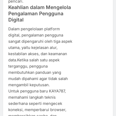
pencari.
Keahlian dalam Mengelola
Pengalaman Pengguna
Digital
Dalam pengelolaan platform
digital, pengalaman pengguna
sangat dipengaruhi oleh tiga aspek
utama, yaitu kejelasan alur,
kestabilan akses, dan keamanan
data.Ketika salah satu aspek
terganggu, pengguna
membutuhkan panduan yang
mudah dipahami agar tidak salah
mengambil keputusan.
Untuk pengguna baru KAYA787,
memahami langkah teknis
sederhana seperti mengecek
koneksi, memperbarui browser,
membersihkan cache, dan