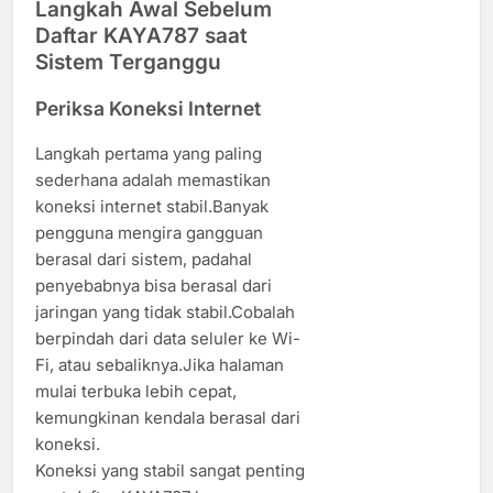
Langkah Awal Sebelum
Daftar KAYA787 saat
Sistem Terganggu
Periksa Koneksi Internet
Langkah pertama yang paling
sederhana adalah memastikan
koneksi internet stabil.Banyak
pengguna mengira gangguan
berasal dari sistem, padahal
penyebabnya bisa berasal dari
jaringan yang tidak stabil.Cobalah
berpindah dari data seluler ke Wi-
Fi, atau sebaliknya.Jika halaman
mulai terbuka lebih cepat,
kemungkinan kendala berasal dari
koneksi.
Koneksi yang stabil sangat penting