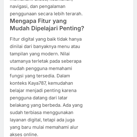
navigasi, dan pengalaman
penggunaan secara lebih terarah.
Mengapa Fitur yang
Mudah Dipelajari Penting?
Fitur digital yang baik tidak hanya
dinilai dari banyaknya menu atau
tampilan yang modern. Nilai
utamanya terletak pada seberapa
mudah pengguna memahami
fungsi yang tersedia. Dalam
konteks Kaya787, kemudahan
belajar menjadi penting karena
pengguna datang dari latar
belakang yang berbeda. Ada yang
sudah terbiasa menggunakan
layanan digital, tetapi ada juga
yang baru mulai memahami alur
akses online.