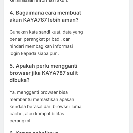
kerahasiaan informasi akun.
4. Bagaimana cara membuat
akun KAYA787 lebih aman?
Gunakan kata sandi kuat, data yang
benar, perangkat pribadi, dan
hindari membagikan informasi
login kepada siapa pun.
5. Apakah perlu mengganti
browser jika KAYA787 sulit
dibuka?
Ya, mengganti browser bisa
membantu memastikan apakah
kendala berasal dari browser lama,
cache, atau kompatibilitas
perangkat.