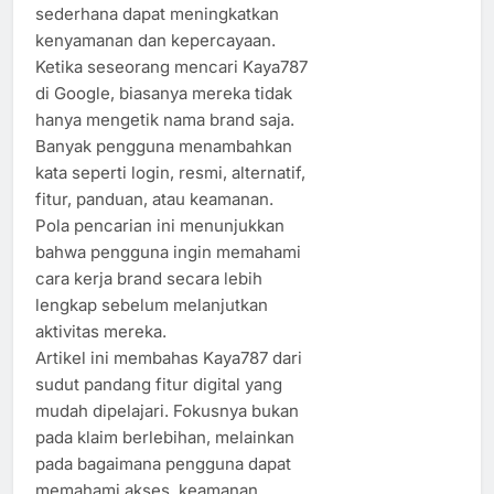
sederhana dapat meningkatkan
kenyamanan dan kepercayaan.
Ketika seseorang mencari Kaya787
di Google, biasanya mereka tidak
hanya mengetik nama brand saja.
Banyak pengguna menambahkan
kata seperti login, resmi, alternatif,
fitur, panduan, atau keamanan.
Pola pencarian ini menunjukkan
bahwa pengguna ingin memahami
cara kerja brand secara lebih
lengkap sebelum melanjutkan
aktivitas mereka.
Artikel ini membahas Kaya787 dari
sudut pandang fitur digital yang
mudah dipelajari. Fokusnya bukan
pada klaim berlebihan, melainkan
pada bagaimana pengguna dapat
memahami akses, keamanan,