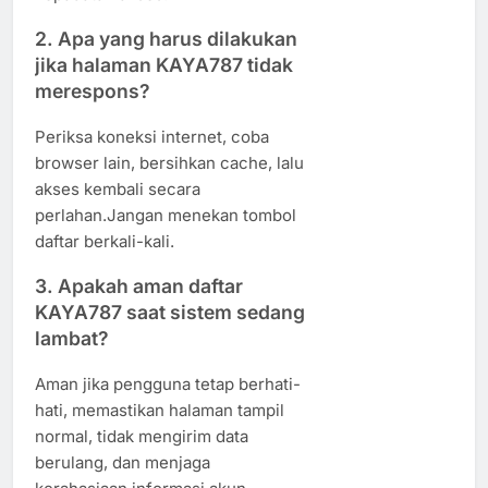
2. Apa yang harus dilakukan
jika halaman KAYA787 tidak
merespons?
Periksa koneksi internet, coba
browser lain, bersihkan cache, lalu
akses kembali secara
perlahan.Jangan menekan tombol
daftar berkali-kali.
3. Apakah aman daftar
KAYA787 saat sistem sedang
lambat?
Aman jika pengguna tetap berhati-
hati, memastikan halaman tampil
normal, tidak mengirim data
berulang, dan menjaga