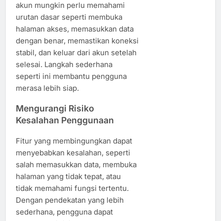
akun mungkin perlu memahami
urutan dasar seperti membuka
halaman akses, memasukkan data
dengan benar, memastikan koneksi
stabil, dan keluar dari akun setelah
selesai. Langkah sederhana
seperti ini membantu pengguna
merasa lebih siap.
Mengurangi Risiko
Kesalahan Penggunaan
Fitur yang membingungkan dapat
menyebabkan kesalahan, seperti
salah memasukkan data, membuka
halaman yang tidak tepat, atau
tidak memahami fungsi tertentu.
Dengan pendekatan yang lebih
sederhana, pengguna dapat