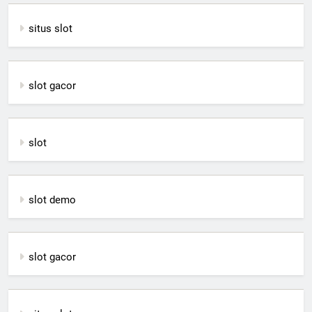
situs slot
slot gacor
slot
slot demo
slot gacor