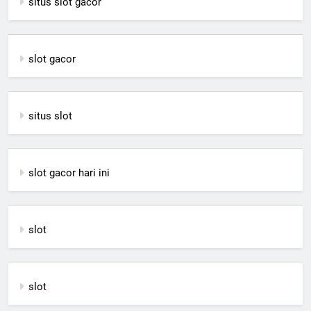
situs slot gacor
slot gacor
situs slot
slot gacor hari ini
slot
slot