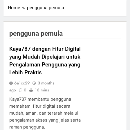
Home
pengguna pemula
pengguna pemula
Kaya787 dengan Fitur Digital
yang Mudah Dipelajari untuk
Pengalaman Pengguna yang
Lebih Praktis
6a1cc29
3 months
ago
0
16 mins
Kaya787 membantu pengguna
memahami fitur digital secara
mudah, aman, dan terarah melalui
pengalaman akses yang jelas serta
ramah pengguna.