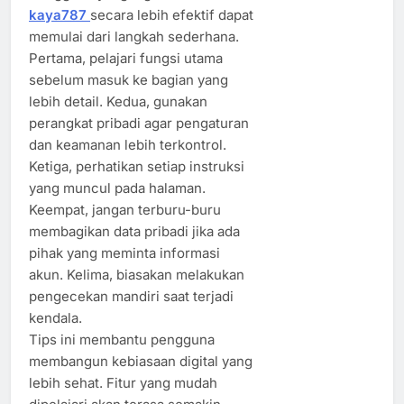
kaya787
secara lebih efektif dapat
memulai dari langkah sederhana.
Pertama, pelajari fungsi utama
sebelum masuk ke bagian yang
lebih detail. Kedua, gunakan
perangkat pribadi agar pengaturan
dan keamanan lebih terkontrol.
Ketiga, perhatikan setiap instruksi
yang muncul pada halaman.
Keempat, jangan terburu-buru
membagikan data pribadi jika ada
pihak yang meminta informasi
akun. Kelima, biasakan melakukan
pengecekan mandiri saat terjadi
kendala.
Tips ini membantu pengguna
membangun kebiasaan digital yang
lebih sehat. Fitur yang mudah