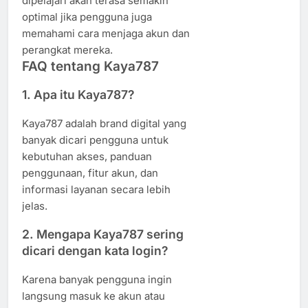
dipelajari akan terasa semakin
optimal jika pengguna juga
memahami cara menjaga akun dan
perangkat mereka.
FAQ tentang Kaya787
1. Apa itu Kaya787?
Kaya787 adalah brand digital yang
banyak dicari pengguna untuk
kebutuhan akses, panduan
penggunaan, fitur akun, dan
informasi layanan secara lebih
jelas.
2. Mengapa Kaya787 sering
dicari dengan kata login?
Karena banyak pengguna ingin
langsung masuk ke akun atau