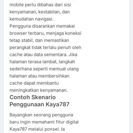
mobile perlu dibahas dari sisi
kenyamanan, kestabilan, dan
kemudahan navigasi.
Pengguna disarankan memakai
browser terbaru, menjaga koneksi
tetap stabil, dan memastikan
perangkat tidak terlalu penuh oleh
cache atau data sementara. Jika
halaman terasa lambat, langkah
sederhana seperti memuat ulang
halaman atau membersihkan
cache dapat membantu
meningkatkan kenyamanan.
Contoh Skenario
Penggunaan Kaya787
Bayangkan seorang pengguna
baru ingin memahami fitur digital
Kaya787 melalui ponsel. Ia