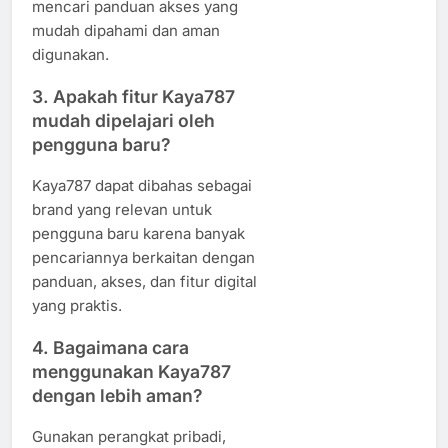
mencari panduan akses yang
mudah dipahami dan aman
digunakan.
3. Apakah fitur Kaya787
mudah dipelajari oleh
pengguna baru?
Kaya787 dapat dibahas sebagai
brand yang relevan untuk
pengguna baru karena banyak
pencariannya berkaitan dengan
panduan, akses, dan fitur digital
yang praktis.
4. Bagaimana cara
menggunakan Kaya787
dengan lebih aman?
Gunakan perangkat pribadi,