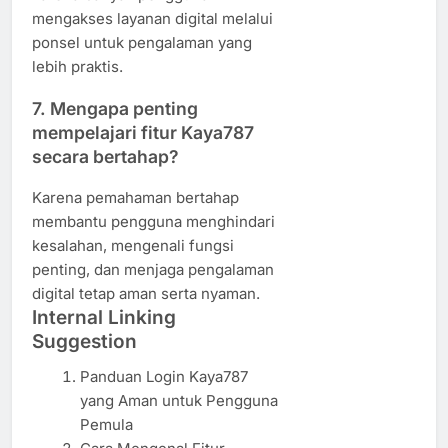
mengakses layanan digital melalui
ponsel untuk pengalaman yang
lebih praktis.
7. Mengapa penting
mempelajari fitur Kaya787
secara bertahap?
Karena pemahaman bertahap
membantu pengguna menghindari
kesalahan, mengenali fungsi
penting, dan menjaga pengalaman
digital tetap aman serta nyaman.
Internal Linking
Suggestion
Panduan Login Kaya787
yang Aman untuk Pengguna
Pemula