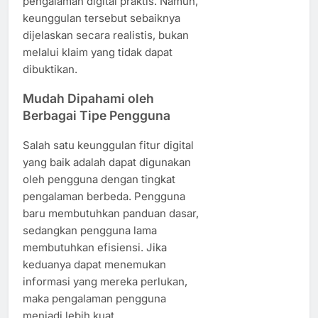
pengalaman digital praktis. Namun,
keunggulan tersebut sebaiknya
dijelaskan secara realistis, bukan
melalui klaim yang tidak dapat
dibuktikan.
Mudah Dipahami oleh
Berbagai Tipe Pengguna
Salah satu keunggulan fitur digital
yang baik adalah dapat digunakan
oleh pengguna dengan tingkat
pengalaman berbeda. Pengguna
baru membutuhkan panduan dasar,
sedangkan pengguna lama
membutuhkan efisiensi. Jika
keduanya dapat menemukan
informasi yang mereka perlukan,
maka pengalaman pengguna
menjadi lebih kuat.