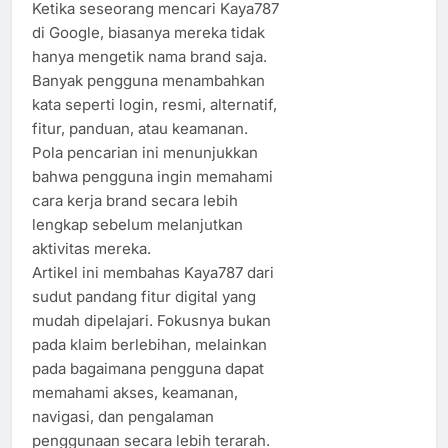
Ketika seseorang mencari Kaya787
di Google, biasanya mereka tidak
hanya mengetik nama brand saja.
Banyak pengguna menambahkan
kata seperti login, resmi, alternatif,
fitur, panduan, atau keamanan.
Pola pencarian ini menunjukkan
bahwa pengguna ingin memahami
cara kerja brand secara lebih
lengkap sebelum melanjutkan
aktivitas mereka.
Artikel ini membahas Kaya787 dari
sudut pandang fitur digital yang
mudah dipelajari. Fokusnya bukan
pada klaim berlebihan, melainkan
pada bagaimana pengguna dapat
memahami akses, keamanan,
navigasi, dan pengalaman
penggunaan secara lebih terarah.