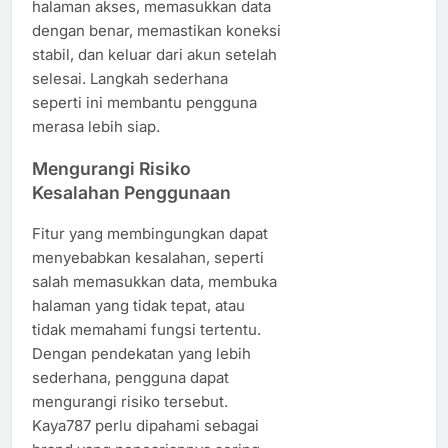
halaman akses, memasukkan data
dengan benar, memastikan koneksi
stabil, dan keluar dari akun setelah
selesai. Langkah sederhana
seperti ini membantu pengguna
merasa lebih siap.
Mengurangi Risiko
Kesalahan Penggunaan
Fitur yang membingungkan dapat
menyebabkan kesalahan, seperti
salah memasukkan data, membuka
halaman yang tidak tepat, atau
tidak memahami fungsi tertentu.
Dengan pendekatan yang lebih
sederhana, pengguna dapat
mengurangi risiko tersebut.
Kaya787 perlu dipahami sebagai