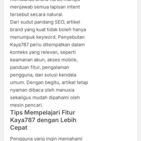
menjawab semua lapisan intent
tersebut secara natural.
Dari sudut pandang SEO, artikel
brand yang kuat tidak boleh hanya
menumpuk keyword. Penyebutan
Kaya787 perlu ditempatkan dalam
konteks yang relevan, seperti
keamanan akun, akses mobile,
panduan fitur, pengalaman
pengguna, dan solusi kendala
umum. Dengan begitu, artikel tetap
nyaman dibaca oleh manusia
sekaligus mudah dipahami oleh
mesin pencari.
Tips Mempelajari Fitur
Kaya787 dengan Lebih
Cepat
Pengguna yang ingin memahami