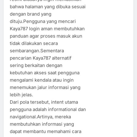
bahwa halaman yang dibuka sesuai
dengan brand yang
dituju.Pengguna yang mencari
Kaya787 login aman membutuhkan
panduan agar proses masuk akun
tidak dilakukan secara
sembarangan.Sementara
pencarian Kaya787 alternatif
sering berkaitan dengan
kebutuhan akses saat pengguna
mengalami kendala atau ingin
menemukan jalur informasi yang
lebih jelas.
Dari pola tersebut, intent utama
pengguna adalah informational dan
navigational.Artinya, mereka
membutuhkan informasi yang
dapat membantu memahami cara