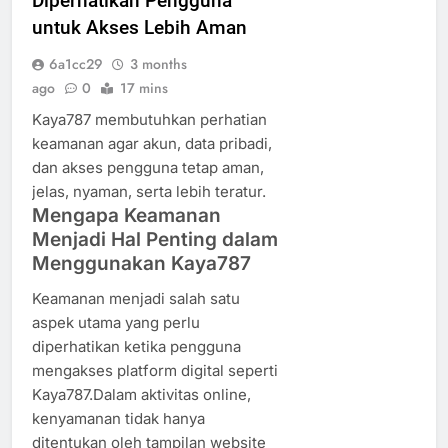
Diperhatikan Pengguna
untuk Akses Lebih Aman
6a1cc29
3 months
ago
0
17 mins
Kaya787 membutuhkan perhatian
keamanan agar akun, data pribadi,
dan akses pengguna tetap aman,
jelas, nyaman, serta lebih teratur.
Mengapa Keamanan
Menjadi Hal Penting dalam
Menggunakan Kaya787
Keamanan menjadi salah satu
aspek utama yang perlu
diperhatikan ketika pengguna
mengakses platform digital seperti
Kaya787.Dalam aktivitas online,
kenyamanan tidak hanya
ditentukan oleh tampilan website