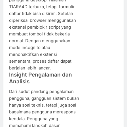
TIARA4D terbuka, tetapi formulir
daftar tidak bisa dikirim. Setelah
diperiksa, browser menggunakan
ekstensi pemblokir script yang
membuat tombol tidak bekerja
normal. Dengan menggunakan
mode incognito atau
menonaktifkan ekstensi
sementara, proses daftar dapat
berjalan lebih lancar.
Insight Pengalaman dan
Analisis
Dari sudut pandang pengalaman
pengguna, gangguan sistem bukan
hanya soal teknis, tetapi juga soal
bagaimana pengguna merespons
kendala. Pengguna yang
memahami langkah dasar