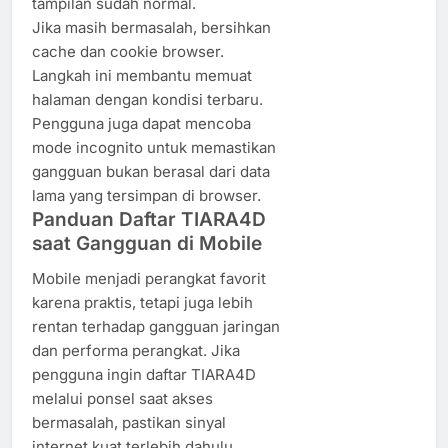
tampilan sudah normal.
Jika masih bermasalah, bersihkan
cache dan cookie browser.
Langkah ini membantu memuat
halaman dengan kondisi terbaru.
Pengguna juga dapat mencoba
mode incognito untuk memastikan
gangguan bukan berasal dari data
lama yang tersimpan di browser.
Panduan Daftar TIARA4D
saat Gangguan di Mobile
Mobile menjadi perangkat favorit
karena praktis, tetapi juga lebih
rentan terhadap gangguan jaringan
dan performa perangkat. Jika
pengguna ingin daftar TIARA4D
melalui ponsel saat akses
bermasalah, pastikan sinyal
internet kuat terlebih dahulu.