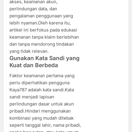
akses, keamanan akun,
perlindungan data, dan
pengalaman penggunaan yang
lebih nyaman.Oleh karena itu,
artikel ini berfokus pada edukasi
keamanan tanpa klaim berlebihan
dan tanpa mendorong tindakan
yang tidak relevan.
Gunakan Kata Sandi yang
Kuat dan Berbeda
Faktor keamanan pertama yang
perlu diperhatikan pengguna
Kaya787 adalah kata sandi.Kata
sandi menjadi lapisan
perlindungan dasar untuk akun
pribadi.Hindari menggunakan
kombinasi yang mudah ditebak
seperti tanggal lahir, nama pribadi,