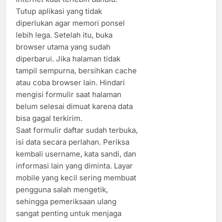
Tutup aplikasi yang tidak
diperlukan agar memori ponsel
lebih lega. Setelah itu, buka
browser utama yang sudah
diperbarui. Jika halaman tidak
tampil sempurna, bersihkan cache
atau coba browser lain. Hindari
mengisi formulir saat halaman
belum selesai dimuat karena data
bisa gagal terkirim.
Saat formulir daftar sudah terbuka,
isi data secara perlahan. Periksa
kembali username, kata sandi, dan
informasi lain yang diminta. Layar
mobile yang kecil sering membuat
pengguna salah mengetik,
sehingga pemeriksaan ulang
sangat penting untuk menjaga