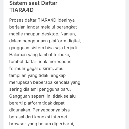
Sistem saat Daftar
TIARA4D
Proses daftar TIARA4D idealnya
berjalan lancar melalui perangkat
mobile maupun desktop. Namun,
dalam penggunaan platform digital,
gangguan sistem bisa saja terjadi.
Halaman yang lambat terbuka,
tombol daftar tidak merespons,
formulir gagal dikirim, atau
tampilan yang tidak lengkap
merupakan beberapa kendala yang
sering dialami pengguna baru.
Gangguan seperti ini tidak selalu
berarti platform tidak dapat
digunakan. Penyebabnya bisa
berasal dari koneksi internet,
browser yang belum diperbarui,