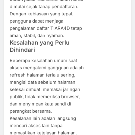
dimulai sejak tahap pendaftaran.
Dengan kebiasaan yang tepat,
pengguna dapat menjaga
pengalaman daftar TIARA4D tetap
aman, stabil, dan nyaman.
Kesalahan yang Perlu
Dihindari
Beberapa kesalahan umum saat
akses mengalami gangguan adalah
refresh halaman terlalu sering,
mengisi data sebelum halaman
selesai dimuat, memakai jaringan
publik, tidak memeriksa browser,
dan menyimpan kata sandi di
perangkat bersama.
Kesalahan lain adalah langsung
mencari akses lain tanpa
memastikan kejelasan halaman.