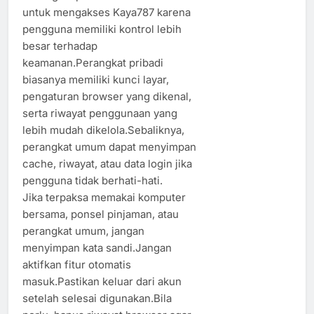
untuk mengakses Kaya787 karena
pengguna memiliki kontrol lebih
besar terhadap
keamanan.Perangkat pribadi
biasanya memiliki kunci layar,
pengaturan browser yang dikenal,
serta riwayat penggunaan yang
lebih mudah dikelola.Sebaliknya,
perangkat umum dapat menyimpan
cache, riwayat, atau data login jika
pengguna tidak berhati-hati.
Jika terpaksa memakai komputer
bersama, ponsel pinjaman, atau
perangkat umum, jangan
menyimpan kata sandi.Jangan
aktifkan fitur otomatis
masuk.Pastikan keluar dari akun
setelah selesai digunakan.Bila