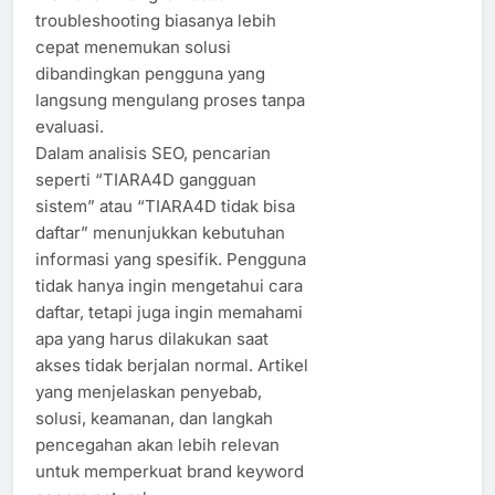
troubleshooting biasanya lebih
cepat menemukan solusi
dibandingkan pengguna yang
langsung mengulang proses tanpa
evaluasi.
Dalam analisis SEO, pencarian
seperti “TIARA4D gangguan
sistem” atau “TIARA4D tidak bisa
daftar” menunjukkan kebutuhan
informasi yang spesifik. Pengguna
tidak hanya ingin mengetahui cara
daftar, tetapi juga ingin memahami
apa yang harus dilakukan saat
akses tidak berjalan normal. Artikel
yang menjelaskan penyebab,
solusi, keamanan, dan langkah
pencegahan akan lebih relevan
untuk memperkuat brand keyword