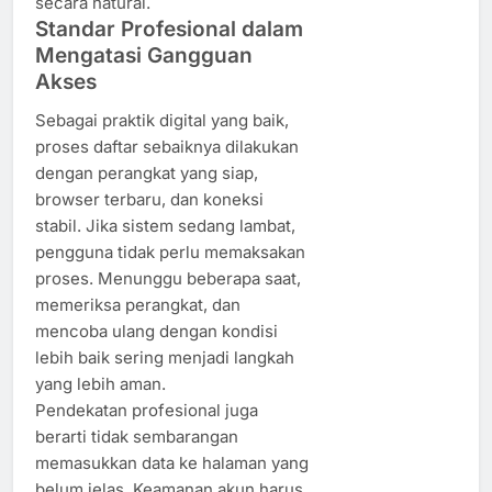
secara natural.
Standar Profesional dalam
Mengatasi Gangguan
Akses
Sebagai praktik digital yang baik,
proses daftar sebaiknya dilakukan
dengan perangkat yang siap,
browser terbaru, dan koneksi
stabil. Jika sistem sedang lambat,
pengguna tidak perlu memaksakan
proses. Menunggu beberapa saat,
memeriksa perangkat, dan
mencoba ulang dengan kondisi
lebih baik sering menjadi langkah
yang lebih aman.
Pendekatan profesional juga
berarti tidak sembarangan
memasukkan data ke halaman yang
belum jelas. Keamanan akun harus