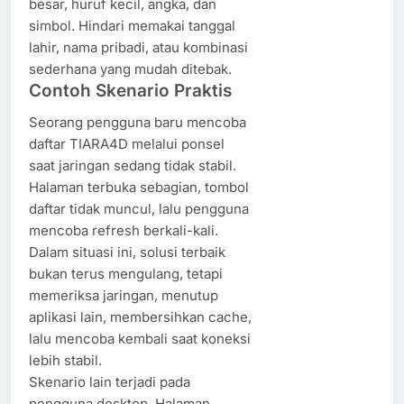
besar, huruf kecil, angka, dan
simbol. Hindari memakai tanggal
lahir, nama pribadi, atau kombinasi
sederhana yang mudah ditebak.
Contoh Skenario Praktis
Seorang pengguna baru mencoba
daftar TIARA4D melalui ponsel
saat jaringan sedang tidak stabil.
Halaman terbuka sebagian, tombol
daftar tidak muncul, lalu pengguna
mencoba refresh berkali-kali.
Dalam situasi ini, solusi terbaik
bukan terus mengulang, tetapi
memeriksa jaringan, menutup
aplikasi lain, membersihkan cache,
lalu mencoba kembali saat koneksi
lebih stabil.
Skenario lain terjadi pada
pengguna desktop. Halaman