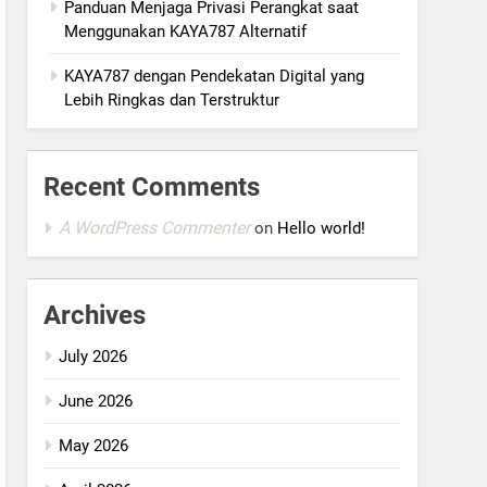
Panduan Menjaga Privasi Perangkat saat
Menggunakan KAYA787 Alternatif
KAYA787 dengan Pendekatan Digital yang
Lebih Ringkas dan Terstruktur
Recent Comments
A WordPress Commenter
on
Hello world!
Archives
July 2026
June 2026
May 2026