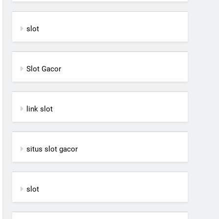
slot
Slot Gacor
link slot
situs slot gacor
slot