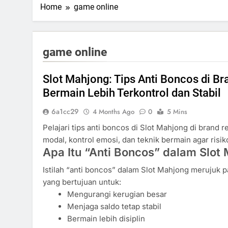
Home
game online
game online
Slot Mahjong: Tips Anti Boncos di B
Bermain Lebih Terkontrol dan Stabil
6a1cc29
4 Months Ago
0
5 Mins
Pelajari tips anti boncos di Slot Mahjong di brand 
modal, kontrol emosi, dan teknik bermain agar risiko
Apa Itu “Anti Boncos” dalam Slot
Istilah “anti boncos” dalam Slot Mahjong merujuk p
yang bertujuan untuk:
Mengurangi kerugian besar
Menjaga saldo tetap stabil
Bermain lebih disiplin