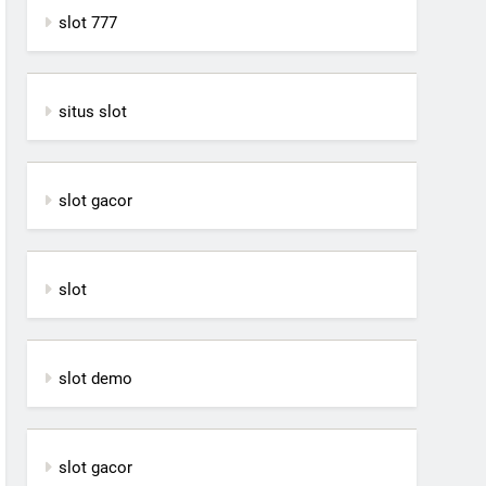
slot 777
situs slot
slot gacor
slot
slot demo
slot gacor