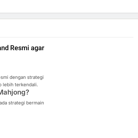
rand Resmi agar
resmi dengan strategi
 lebih terkendali.
 Mahjong?
ada strategi bermain