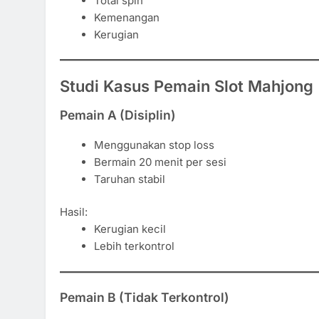
Total spin
Kemenangan
Kerugian
Studi Kasus Pemain Slot Mahjong
Pemain A (Disiplin)
Menggunakan stop loss
Bermain 20 menit per sesi
Taruhan stabil
Hasil:
Kerugian kecil
Lebih terkontrol
Pemain B (Tidak Terkontrol)