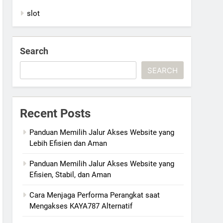
slot
Search
SEARCH
Recent Posts
Panduan Memilih Jalur Akses Website yang
Lebih Efisien dan Aman
Panduan Memilih Jalur Akses Website yang
Efisien, Stabil, dan Aman
Cara Menjaga Performa Perangkat saat
Mengakses KAYA787 Alternatif