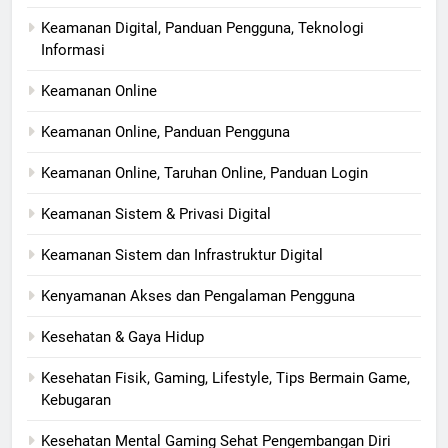
Keamanan Digital, Panduan Pengguna, Teknologi
Informasi
Keamanan Online
Keamanan Online, Panduan Pengguna
Keamanan Online, Taruhan Online, Panduan Login
Keamanan Sistem & Privasi Digital
Keamanan Sistem dan Infrastruktur Digital
Kenyamanan Akses dan Pengalaman Pengguna
Kesehatan & Gaya Hidup
Kesehatan Fisik, Gaming, Lifestyle, Tips Bermain Game,
Kebugaran
Kesehatan Mental Gaming Sehat Pengembangan Diri