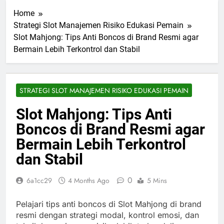
Home
Strategi Slot Manajemen Risiko Edukasi Pemain
Slot Mahjong: Tips Anti Boncos di Brand Resmi agar
Bermain Lebih Terkontrol dan Stabil
STRATEGI SLOT MANAJEMEN RISIKO EDUKASI PEMAIN
Slot Mahjong: Tips Anti
Boncos di Brand Resmi agar
Bermain Lebih Terkontrol
dan Stabil
0
6a1cc29
4 Months Ago
5 Mins
Pelajari tips anti boncos di Slot Mahjong di brand
resmi dengan strategi modal, kontrol emosi, dan