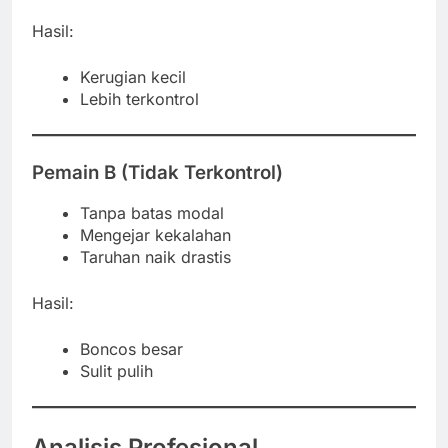
Hasil:
Kerugian kecil
Lebih terkontrol
Pemain B (Tidak Terkontrol)
Tanpa batas modal
Mengejar kekalahan
Taruhan naik drastis
Hasil:
Boncos besar
Sulit pulih
Analisis Profesional