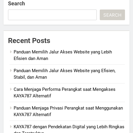
Search
SEARCH
Recent Posts
Panduan Memilih Jalur Akses Website yang Lebih
Efisien dan Aman
Panduan Memilih Jalur Akses Website yang Efisien,
Stabil, dan Aman
Cara Menjaga Performa Perangkat saat Mengakses
KAYA787 Alternatif
Panduan Menjaga Privasi Perangkat saat Menggunakan
KAYA787 Alternatif
KAYA787 dengan Pendekatan Digital yang Lebih Ringkas