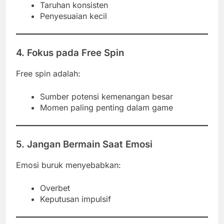
Taruhan konsisten
Penyesuaian kecil
4. Fokus pada Free Spin
Free spin adalah:
Sumber potensi kemenangan besar
Momen paling penting dalam game
5. Jangan Bermain Saat Emosi
Emosi buruk menyebabkan:
Overbet
Keputusan impulsif