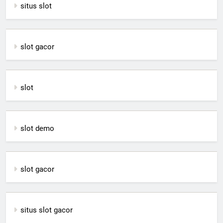
situs slot
slot gacor
slot
slot demo
slot gacor
situs slot gacor