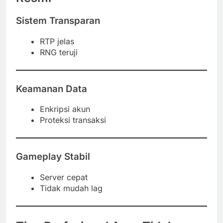
Sistem Transparan
RTP jelas
RNG teruji
Keamanan Data
Enkripsi akun
Proteksi transaksi
Gameplay Stabil
Server cepat
Tidak mudah lag