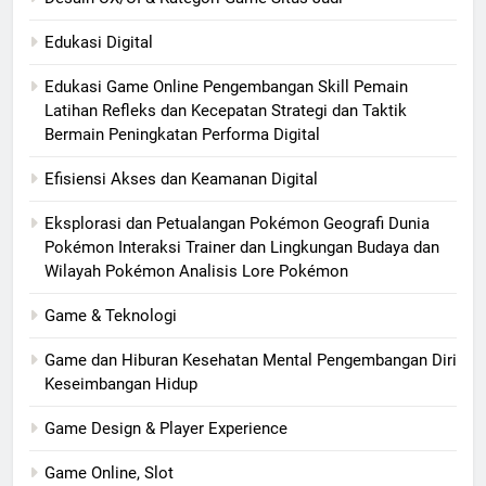
Edukasi Digital
Edukasi Game Online Pengembangan Skill Pemain
Latihan Refleks dan Kecepatan Strategi dan Taktik
Bermain Peningkatan Performa Digital
Efisiensi Akses dan Keamanan Digital
Eksplorasi dan Petualangan Pokémon Geografi Dunia
Pokémon Interaksi Trainer dan Lingkungan Budaya dan
Wilayah Pokémon Analisis Lore Pokémon
Game & Teknologi
Game dan Hiburan Kesehatan Mental Pengembangan Diri
Keseimbangan Hidup
Game Design & Player Experience
Game Online, Slot