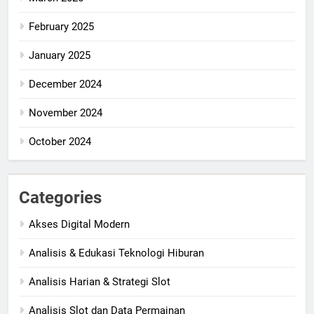
February 2025
January 2025
December 2024
November 2024
October 2024
Categories
Akses Digital Modern
Analisis & Edukasi Teknologi Hiburan
Analisis Harian & Strategi Slot
Analisis Slot dan Data Permainan