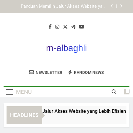
Skip
Cara Menjaga Performa Perangkat saat
to
Mengakses KAYA787 Alternatif
content
Panduan Menjaga Privasi Perangkat saat
Menggunakan KAYA787 Alternatif
Panduan Memilih Jalur Akses Website yang Lebih
Efisien dan Aman
Panduan Memilih Jalur Akses Website yang
Efisien, Stabil, dan Aman
Cara Menjaga Performa Perangkat saat
Mengakses KAYA787 Alternatif
M Albaghli
Dapatkan Produk Kecantikan Berkualitas Di
Panduan Menjaga Privasi Perangkat saat
NEWSLETTER
RANDOM NEWS
Menggunakan KAYA787 Alternatif
M Albaghli.
MENU
nduan Memilih Jalur Akses Website yang Lebih Efisien dan 
HEADLINES
Weeks Ago