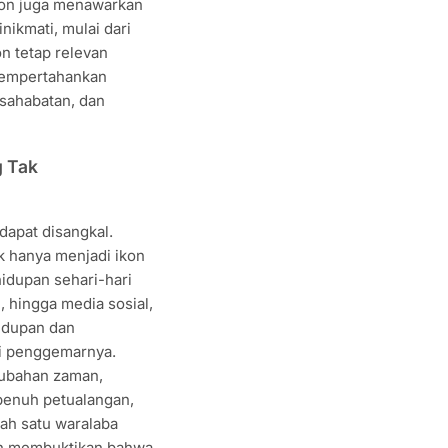
mon juga menawarkan
nikmati, mulai dari
n tetap relevan
mempertahankan
rsahabatan, dan
g Tak
apat disangkal.
k hanya menjadi ikon
hidupan sehari-hari
, hingga media sosial,
idupan dan
i penggemarnya.
ubahan zaman,
penuh petualangan,
ah satu waralaba
on membuktikan bahwa