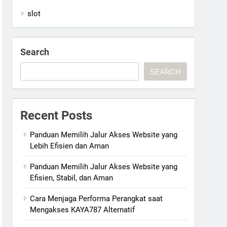
slot
Search
SEARCH
Recent Posts
Panduan Memilih Jalur Akses Website yang
Lebih Efisien dan Aman
Panduan Memilih Jalur Akses Website yang
Efisien, Stabil, dan Aman
Cara Menjaga Performa Perangkat saat
Mengakses KAYA787 Alternatif