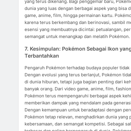
yang terus dikenang. Bagi penggemar baru, Poké
dunia yang luas dengan berbagai aspek yang bisa di
game, anime, film, hingga permainan kartu. Pokémo
karena terus berkembang dan berinovasi, sambil 
esensi yang membuatnya dicintai: petualangan, pe
semangat untuk menangkap dan melatih Pokémon.
7.
Kesimpulan: Pokémon Sebagai Ikon yan
Terbantahkan
Pengaruh Pokémon terhadap budaya populer tidak d
Dengan evolusi yang terus berlanjut, Pokémon tida
di dunia hiburan, tetapi juga bagian penting dari ke
banyak orang. Dari video game, anime, film, fashion
Pokémon terus mempengaruhi berbagai aspek keh
memberikan dampak yang mendalam pada generas
Dengan kemampuan untuk beradaptasi dengan per
Pokémon tetap relevan, menghadirkan dunia yang 
kebersamaan, dan semangat kompetisi. Sebagai sal
terbesar dan paling berpengaruh di dunia, Pokém