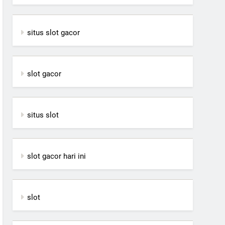
situs slot gacor
slot gacor
situs slot
slot gacor hari ini
slot