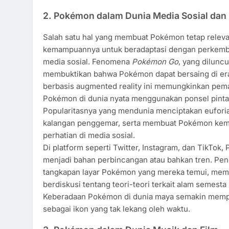
2.
Pokémon dalam Dunia Media Sosial dan D
Salah satu hal yang membuat Pokémon tetap releva
kemampuannya untuk beradaptasi dengan perkemb
media sosial. Fenomena
Pokémon Go
, yang dilunc
membuktikan bahwa Pokémon dapat bersaing di era
berbasis augmented reality ini memungkinkan pe
Pokémon di dunia nyata menggunakan ponsel pinta
Popularitasnya yang mendunia menciptakan eufori
kalangan penggemar, serta membuat Pokémon kemb
perhatian di media sosial.
Di platform seperti Twitter, Instagram, dan TikTok
menjadi bahan perbincangan atau bahkan tren. Pe
tangkapan layar Pokémon yang mereka temui, mem
berdiskusi tentang teori-teori terkait alam semest
Keberadaan Pokémon di dunia maya semakin memp
sebagai ikon yang tak lekang oleh waktu.