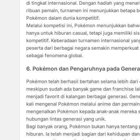
di tingkat internasional. Dengan hadiah yang menari
ribuan pemain, turnamen ini menunjukkan betapa 
Pokémon dalam dunia kompetitif.
Melalui kompetisi ini, Pokémon menunjukkan bahwa
hanya untuk hiburan casual, tetapi juga memiliki sis
kompetitif. Keberadaan turnamen internasional y
peserta dari berbagai negara semakin memperkuat
sebagai fenomena global.
6.
Pokémon dan Pengaruhnya pada Genera
Pokémon telah berhasil bertahan selama lebih dari
meskipun sudah ada banyak game dan franchise la
menjadi favorit di kalangan berbagai generasi. Gen
kali mengenal Pokémon melalui anime dan permaina
mengenalkan Pokémon kepada anak-anak mereka se
hubungan lintas generasi yang unik.
Bagi banyak orang, Pokémon bukan hanya tentang 
hiburan. Ia telah menjadi bagian dari kehidupan da