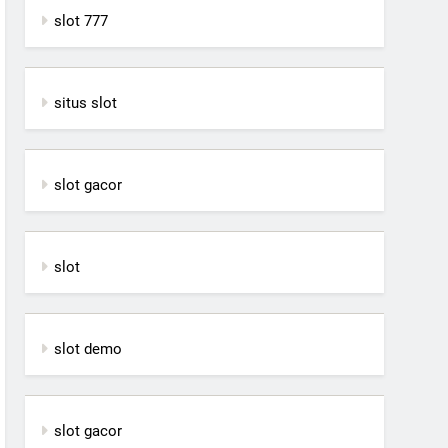
slot 777
situs slot
slot gacor
slot
slot demo
slot gacor