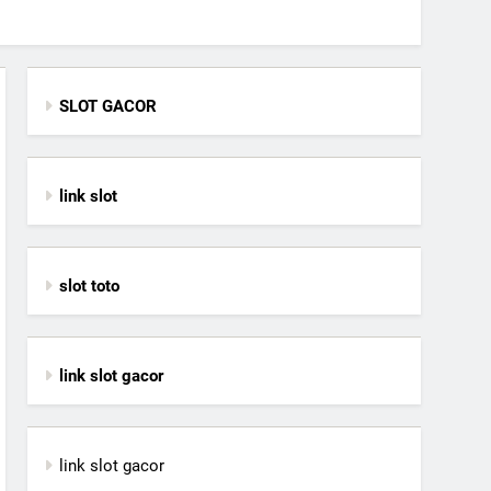
SLOT GACOR
link slot
slot toto
link slot gacor
link slot gacor