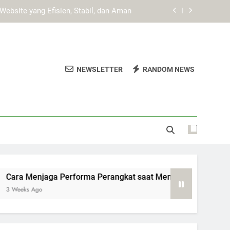
ebsite yang Efisien, Stabil, dan Aman
at saat Mengakses KAYA787 Alternatif
 saat Menggunakan KAYA787 Alternatif
NEWSLETTER
RANDOM NEWS
 Website yang Lebih Efisien dan Aman
ebsite yang Efisien, Stabil, dan Aman
at saat Mengakses KAYA787 Alternatif
 saat Menggunakan KAYA787 Alternatif
aga Performa Perangkat saat Mengakses KAYA787 Alternatif