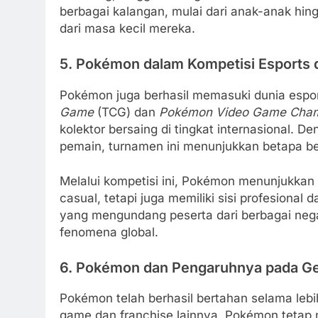
berbagai kalangan, mulai dari anak-anak hi
dari masa kecil mereka.
5.
Pokémon dalam Kompetisi Esports
Pokémon juga berhasil memasuki dunia espor
Game
(TCG) dan
Pokémon Video Game Cham
kolektor bersaing di tingkat internasional. D
pemain, turnamen ini menunjukkan betapa be
Melalui kompetisi ini, Pokémon menunjukkan
casual, tetapi juga memiliki sisi profesional
yang mengundang peserta dari berbagai ne
fenomena global.
6.
Pokémon dan Pengaruhnya pada Ge
Pokémon telah berhasil bertahan selama leb
game dan franchise lainnya, Pokémon tetap m