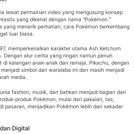
nia lewat permainan video yang mengusung konsep
tastis yang dikenal dengan nama “Pokémon.”
 yang menarik perhatian; cara Pokémon berkembang
at luar biasa.
997, memperkenalkan karakter utama Ash Ketchum
a. Dengan alur cerita yang ringan namun penuh
t di kalangan anak-anak dan remaja. Pikachu, dengan
 menjadi simbol dari waralaba ini dan masih menjadi
jarah media.
nia fashion, musik, dan bahkan menjadi bagian dari
roduk-produk Pokémon, mulai dari pakaian, tas,
s di pasaran, menjadikan Pokémon lebih dari sekadar
an Digital