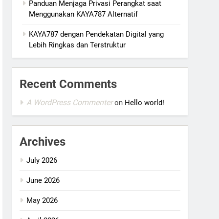
Panduan Menjaga Privasi Perangkat saat
Menggunakan KAYA787 Alternatif
KAYA787 dengan Pendekatan Digital yang
Lebih Ringkas dan Terstruktur
Recent Comments
A WordPress Commenter
on
Hello world!
Archives
July 2026
June 2026
May 2026