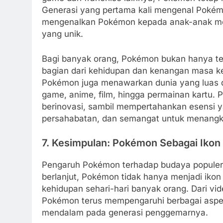
Generasi yang pertama kali mengenal Pokémo
mengenalkan Pokémon kepada anak-anak mere
yang unik.
Bagi banyak orang, Pokémon bukan hanya ten
bagian dari kehidupan dan kenangan masa ke
Pokémon juga menawarkan dunia yang luas de
game, anime, film, hingga permainan kartu.
berinovasi, sambil mempertahankan esensi y
persahabatan, dan semangat untuk menangk
7.
Kesimpulan: Pokémon Sebagai Ikon
Pengaruh Pokémon terhadap budaya populer t
berlanjut, Pokémon tidak hanya menjadi ikon d
kehidupan sehari-hari banyak orang. Dari vid
Pokémon terus mempengaruhi berbagai asp
mendalam pada generasi penggemarnya.