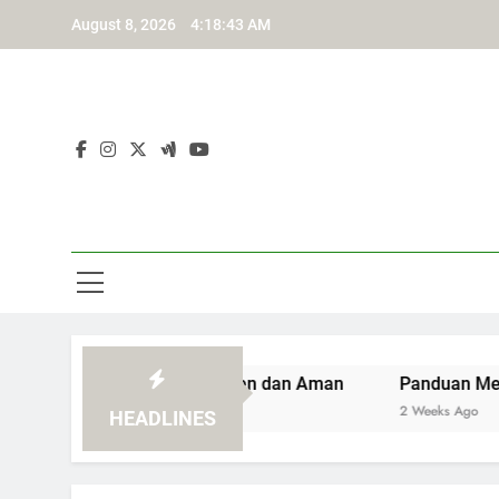
Skip
August 8, 2026
4:18:44 AM
to
content
M A
Dapatkan P
e yang Lebih Efisien dan Aman
Panduan Memilih Jalur A
2 Weeks Ago
HEADLINES