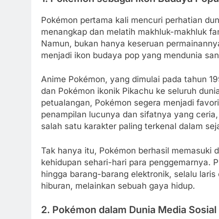
Pokémon pertama kali mencuri perhatian du
menangkap dan melatih makhluk-makhluk fan
Namun, bukan hanya keseruan permainannya
menjadi ikon budaya pop yang mendunia sang
Anime Pokémon, yang dimulai pada tahun 1
dan Pokémon ikonik Pikachu ke seluruh duni
petualangan, Pokémon segera menjadi favori
penampilan lucunya dan sifatnya yang ceria,
salah satu karakter paling terkenal dalam se
Tak hanya itu, Pokémon berhasil memasuki du
kehidupan sehari-hari para penggemarnya. P
hingga barang-barang elektronik, selalu lari
hiburan, melainkan sebuah gaya hidup.
2.
Pokémon dalam Dunia Media Sosial d