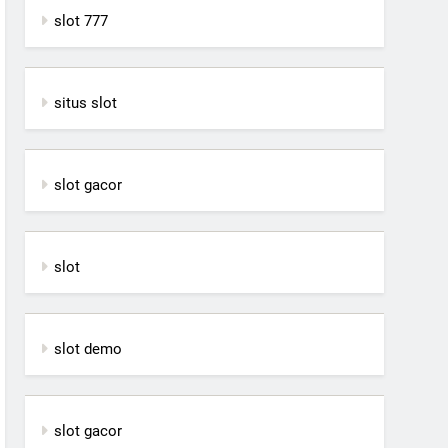
slot 777
situs slot
slot gacor
slot
slot demo
slot gacor