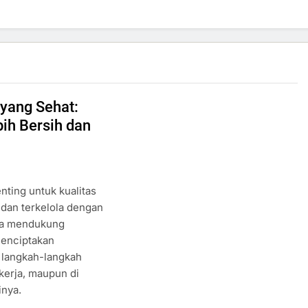
yang Sehat:
ih Bersih dan
nting untuk kualitas
 dan terkelola dengan
uga mendukung
Menciptakan
i langkah-langkah
kerja, maupun di
inya.