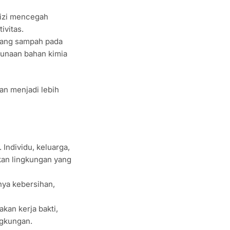
gizi mencegah
ivitas.
uang sampah pada
gunaan bahan kimia
n menjadi lebih
Individu, keluarga,
kan lingkungan yang
nya kebersihan,
kan kerja bakti,
gkungan.