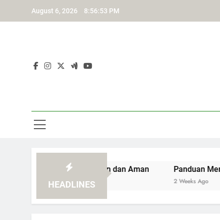
Skip
August 6, 2026
8:56:54 PM
to
content
M A
Dapatkan P
 yang Lebih Efisien dan Aman
Panduan Memilih Jalur Ak
2 Weeks Ago
HEADLINES