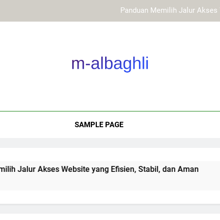
Panduan Memilih Jalur Akses W
Cara Menjaga Performa Perangk
Panduan Menjaga Privasi Perangkat
Panduan Memilih Jalur Akses
lbaghli
Panduan Memilih Jalur Akses W
roduk Kecantikan Berkualitas Di M Albaghli.
Cara Menjaga Performa Perangk
SAMPLE PAGE
Panduan Menjaga Privasi Perangkat
ses Website yang Efisien, Stabil, dan Aman
Cara Menja
3 Weeks Ago