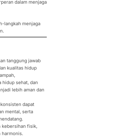
berperan dalam menjaga
ah-langkah menjaga
n.
kan tanggung jawab
n kualitas hidup
sampah,
 hidup sehat, dan
njadi lebih aman dan
konsisten dapat
n mental, serta
 mendatang.
kebersihan fisik,
n harmonis.