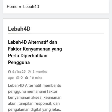
Home
Lebah4D
Lebah4D
Lebah4D Alternatif dan
Faktor Kenyamanan yang
Perlu Diperhatikan
Pengguna
6a1cc29
3 months
ago
0
16 mins
Lebah4D Alternatif membantu
pengguna memahami faktor
kenyamanan akses, keamanan
akun, tampilan responsif, dan
pengalaman digital yang jelas.