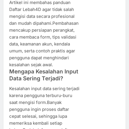
Artikel ini membahas panduan
Daftar Lebah4D agar tidak salah
mengisi data secara profesional
dan mudah dipahami.Pembahasan
mencakup persiapan perangkat,
cara membaca form, tips validasi
data, keamanan akun, kendala
umum, serta contoh praktis agar
pengguna dapat menghindari
kesalahan sejak awal.
Mengapa Kesalahan Input
Data Sering Terjadi?
Kesalahan input data sering terjadi
karena pengguna terburu-buru
saat mengisi form.Banyak
pengguna ingin proses daftar
cepat selesai, sehingga lupa
memeriksa kembali setiap