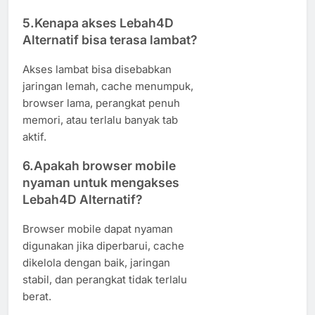
5.Kenapa akses Lebah4D
Alternatif bisa terasa lambat?
Akses lambat bisa disebabkan
jaringan lemah, cache menumpuk,
browser lama, perangkat penuh
memori, atau terlalu banyak tab
aktif.
6.Apakah browser mobile
nyaman untuk mengakses
Lebah4D Alternatif?
Browser mobile dapat nyaman
digunakan jika diperbarui, cache
dikelola dengan baik, jaringan
stabil, dan perangkat tidak terlalu
berat.