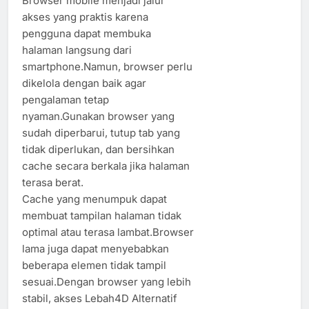
Browser mobile menjadi jalur
akses yang praktis karena
pengguna dapat membuka
halaman langsung dari
smartphone.Namun, browser perlu
dikelola dengan baik agar
pengalaman tetap
nyaman.Gunakan browser yang
sudah diperbarui, tutup tab yang
tidak diperlukan, dan bersihkan
cache secara berkala jika halaman
terasa berat.
Cache yang menumpuk dapat
membuat tampilan halaman tidak
optimal atau terasa lambat.Browser
lama juga dapat menyebabkan
beberapa elemen tidak tampil
sesuai.Dengan browser yang lebih
stabil, akses Lebah4D Alternatif