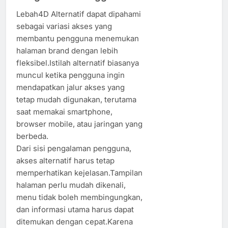
Lebah4D Alternatif dapat dipahami
sebagai variasi akses yang
membantu pengguna menemukan
halaman brand dengan lebih
fleksibel.Istilah alternatif biasanya
muncul ketika pengguna ingin
mendapatkan jalur akses yang
tetap mudah digunakan, terutama
saat memakai smartphone,
browser mobile, atau jaringan yang
berbeda.
Dari sisi pengalaman pengguna,
akses alternatif harus tetap
memperhatikan kejelasan.Tampilan
halaman perlu mudah dikenali,
menu tidak boleh membingungkan,
dan informasi utama harus dapat
ditemukan dengan cepat.Karena