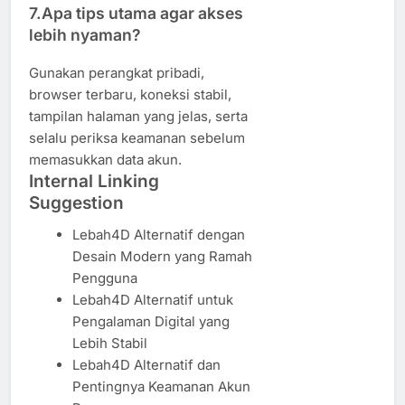
7.Apa tips utama agar akses
lebih nyaman?
Gunakan perangkat pribadi,
browser terbaru, koneksi stabil,
tampilan halaman yang jelas, serta
selalu periksa keamanan sebelum
memasukkan data akun.
Internal Linking
Suggestion
Lebah4D Alternatif dengan
Desain Modern yang Ramah
Pengguna
Lebah4D Alternatif untuk
Pengalaman Digital yang
Lebih Stabil
Lebah4D Alternatif dan
Pentingnya Keamanan Akun