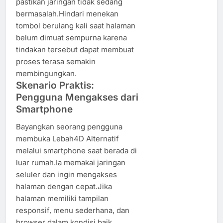
pastikan jaringan tidak sedang
bermasalah.Hindari menekan
tombol berulang kali saat halaman
belum dimuat sempurna karena
tindakan tersebut dapat membuat
proses terasa semakin
membingungkan.
Skenario Praktis:
Pengguna Mengakses dari
Smartphone
Bayangkan seorang pengguna
membuka Lebah4D Alternatif
melalui smartphone saat berada di
luar rumah.Ia memakai jaringan
seluler dan ingin mengakses
halaman dengan cepat.Jika
halaman memiliki tampilan
responsif, menu sederhana, dan
browser dalam kondisi baik,