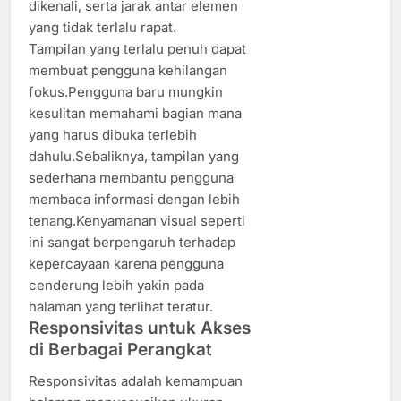
dikenali, serta jarak antar elemen
yang tidak terlalu rapat.
Tampilan yang terlalu penuh dapat
membuat pengguna kehilangan
fokus.Pengguna baru mungkin
kesulitan memahami bagian mana
yang harus dibuka terlebih
dahulu.Sebaliknya, tampilan yang
sederhana membantu pengguna
membaca informasi dengan lebih
tenang.Kenyamanan visual seperti
ini sangat berpengaruh terhadap
kepercayaan karena pengguna
cenderung lebih yakin pada
halaman yang terlihat teratur.
Responsivitas untuk Akses
di Berbagai Perangkat
Responsivitas adalah kemampuan