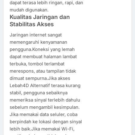
dapat terasa lebih ringan, rapi, dan
mudah digunakan.
Kualitas Jaringan dan
Stabilitas Akses
Jaringan internet sangat
memengaruhi kenyamanan
pengguna.Koneksi yang lemah
dapat membuat halaman lambat
terbuka, tombol terlambat
merespons, atau tampilan tidak
dimuat sempurna.Jika akses
Lebah4D Alternatif terasa kurang
stabil, pengguna sebaiknya
memeriksa sinyal terlebih dahulu
sebelum mengambil kesimpulan.
Jika memakai data seluler, coba
berpindah ke lokasi dengan sinyal
lebih baik.Jika memakai Wi-Fi,