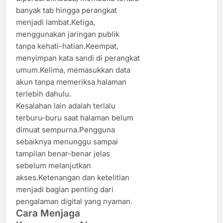
banyak tab hingga perangkat
menjadi lambat.Ketiga,
menggunakan jaringan publik
tanpa kehati-hatian.Keempat,
menyimpan kata sandi di perangkat
umum.Kelima, memasukkan data
akun tanpa memeriksa halaman
terlebih dahulu.
Kesalahan lain adalah terlalu
terburu-buru saat halaman belum
dimuat sempurna.Pengguna
sebaiknya menunggu sampai
tampilan benar-benar jelas
sebelum melanjutkan
akses.Ketenangan dan ketelitian
menjadi bagian penting dari
pengalaman digital yang nyaman.
Cara Menjaga