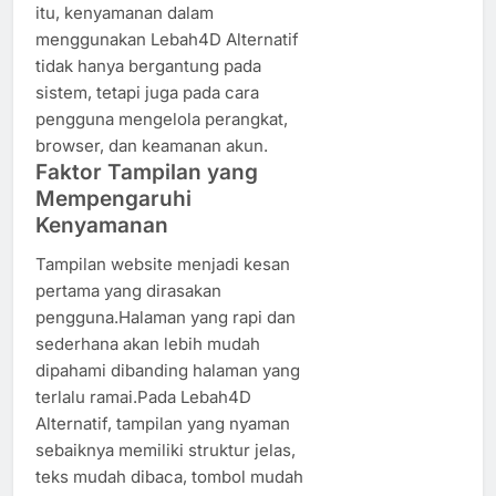
itu, kenyamanan dalam
menggunakan Lebah4D Alternatif
tidak hanya bergantung pada
sistem, tetapi juga pada cara
pengguna mengelola perangkat,
browser, dan keamanan akun.
Faktor Tampilan yang
Mempengaruhi
Kenyamanan
Tampilan website menjadi kesan
pertama yang dirasakan
pengguna.Halaman yang rapi dan
sederhana akan lebih mudah
dipahami dibanding halaman yang
terlalu ramai.Pada Lebah4D
Alternatif, tampilan yang nyaman
sebaiknya memiliki struktur jelas,
teks mudah dibaca, tombol mudah