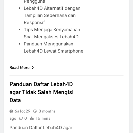
Pengguna
Lebah4D Alternatif dengan
Tampilan Sederhana dan
Responsif
Tips Menjaga Kenyamanan
Saat Mengakses Lebah4D
Panduan Menggunakan
Lebah4D Lewat Smartphone
Read More
Panduan Daftar Lebah4D
agar Tidak Salah Mengisi
Data
6a1cc29
3 months
ago
0
16 mins
Panduan Daftar Lebah4D agar